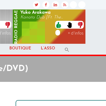
REGGAE
Yuko Arakawa
Kanata Dub [Ft. The...
RADIO
d'infos
+ d'infos
BOUTIQUE
L’ASSO
ve/DVD)