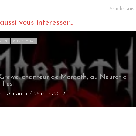
Article suiv
ussi vous intéresser...
METAL
WEBZINE METAL
Grewe, chanteur de Morgoth, au Neurotic
 Fest
mas Orlanth
/ 25 mars 2012