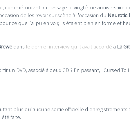
ée, commémorant au passage le vingtième anniversaire de
'occasion de les revoir sur scène à l'occasion du
Neurotic 
our ce que j'ai pu en voir, ils étaient bien en forme et h
Grewe
dans
le dernier interview qu'il avait accordé
à
La Gr
sortir un DVD, associé à deux CD ? En passant, "Cursed To L
'autant plus qu'aucune sortie officielle d'enregistrements
été faite.