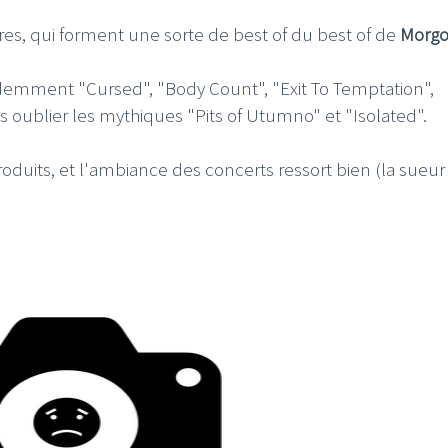
itres, qui forment une sorte de best of du best of de
Morgo
demment "Cursed", "Body Count", "Exit To Temptation",
ans oublier les mythiques "Pits of Utumno" et "Isolated".
LE GROS RIFFIFI
oduits, et l'ambiance des concerts ressort bien (la sueur 
IFI –
LE GROS RIFFIFI – Surfin’
fi 2025 !!!
The Covers !!!