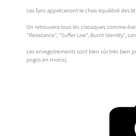
Les fans apprécieront le choix équilibré des t
On retrouvera tous les classiques comme évi
"Resistance", "Suffer Live", Burnt Identity", s
LE GROS RIFFIFI
Les enregistrements sont bien sûr très bien pr
LE GROS RIFF
pogos en moins).
Christmas Riffi