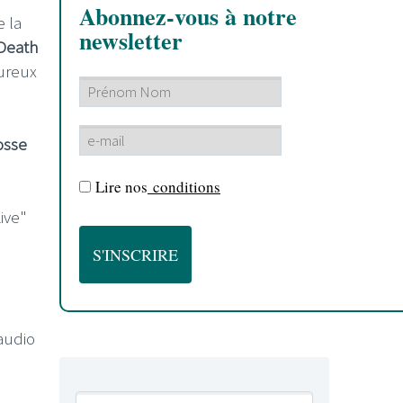
Abonnez-vous à notre
 la
newsletter
Death
eureux
osse
Lire nos
conditions
ive"
 audio