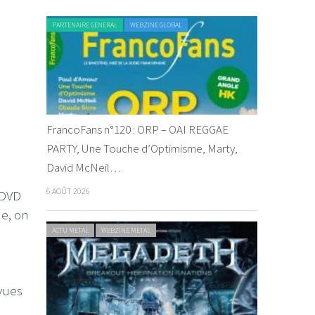
PARTENAIRE GENERAL
WEBZINE GLOBAL
FrancoFans n°120 : ORP – OAI REGGAE
PARTY, Une Touche d’Optimisme, Marty,
David McNeil…
6 AOÛT 2026
u DVD
me, on
ACTU METAL
WEBZINE METAL
évues