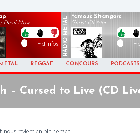
ep
Famous Strangers
METAL
e Devil Now
Ghost Of Men
RADIO
+ d'infos
+ 
METAL
REGGAE
CONCOURS
PODCASTS
h – Cursed to Live (CD Li
h
nous revient en pleine face.