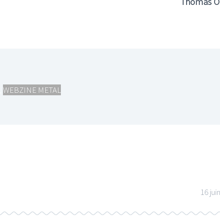
Thomas O
,
WEBZINE METAL
16 jui