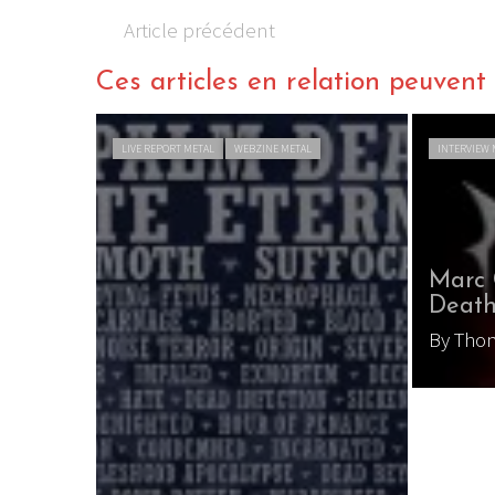
Article précédent
Ces articles en relation peuvent a
LIVE REPORT METAL
WEBZINE METAL
INTERVIEW 
Marc 
Death
By Tho