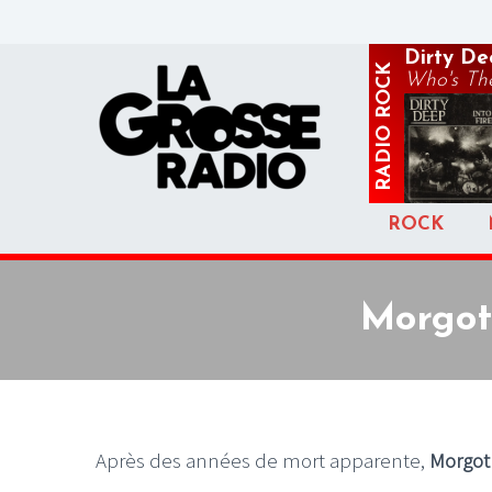
Dirty De
ROCK
Who's Th
RADIO
ROCK
Morgot
Après des années de mort apparente,
Morgot