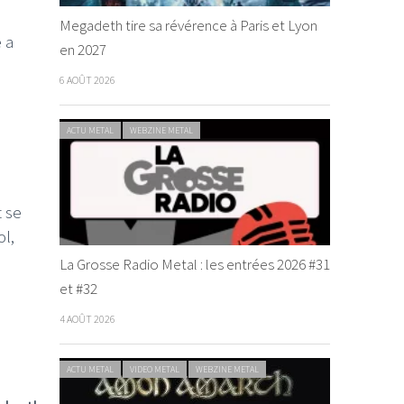
Megadeth tire sa révérence à Paris et Lyon
 a
en 2027
6 AOÛT 2026
ACTU METAL
WEBZINE METAL
t se
l,
La Grosse Radio Metal : les entrées 2026 #31
et #32
4 AOÛT 2026
ACTU METAL
VIDEO METAL
WEBZINE METAL