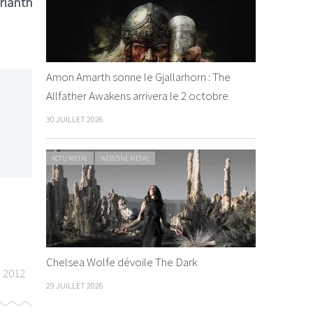
rlanth
Amon Amarth sonne le Gjallarhorn : The
Allfather Awakens arrivera le 2 octobre
30 JUILLET 2026
ACTU METAL
WEBZINE METAL
Chelsea Wolfe dévoile The Dark
n 2012
29 JUILLET 2026