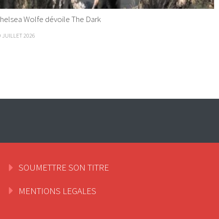
helsea Wolfe dévoile The Dark
9 JUILLET 2026
SOUMETTRE SON TITRE
MENTIONS LEGALES