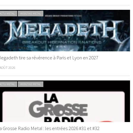
ACTU METAL
WEBZINE METAL
egadeth tire sa révérence à Paris et Lyon en 2027
 AOÛT 2026
ACTU METAL
WEBZINE METAL
a Grosse Radio Metal : les entrées 2026 #31 et #32