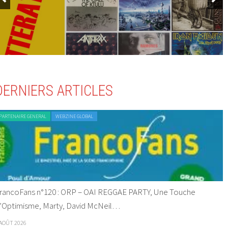
DERNIERS ARTICLES
PARTENAIRE GENERAL
WEBZINE GLOBAL
rancoFans n°120 : ORP – OAI REGGAE PARTY, Une Touche
’Optimisme, Marty, David McNeil…
 AOÛT 2026