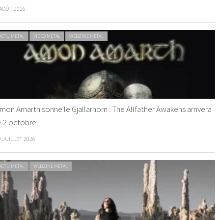
 AOÛT 2026
ACTU METAL
VIDEO METAL
WEBZINE METAL
mon Amarth sonne le Gjallarhorn : The Allfather Awakens arrivera
e 2 octobre
0 JUILLET 2026
ACTU METAL
WEBZINE METAL