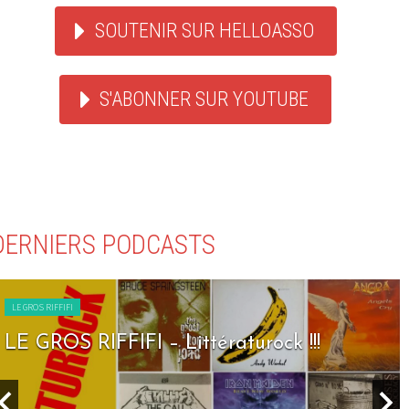
SOUTENIR SUR HELLOASSO
S'ABONNER SUR YOUTUBE
DERNIERS PODCASTS
LE GROS RIFFIFI
LE GROS RIFFIFI – Seven Days To Rock !!!