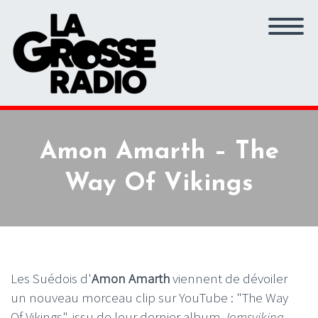
Amon Amarth – The
Way Of Vikings
Les Suédois d'
Amon Amarth
viennent de dévoiler
un nouveau morceau clip sur YouTube : "The Way
Of Vikings", issu de leur dernier album
Jomsviking