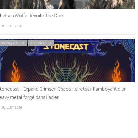
helsea Wolfe dévoile The Dark
9 JUILLET 2026
CHRONIQUE METAL
WEBZINE METAL
tonecast – Expand Crimson Chaos : le retour flamboyant d’un
eavy metal forgé dans l’acier
8 JUILLET 2026