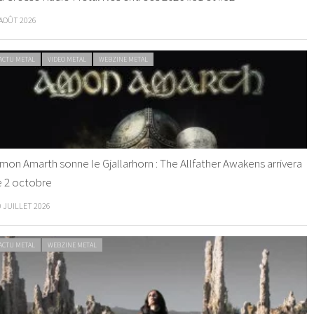
 AOÛT 2026
ACTU METAL
VIDEO METAL
WEBZINE METAL
mon Amarth sonne le Gjallarhorn : The Allfather Awakens arrivera
e 2 octobre
0 JUILLET 2026
ACTU METAL
WEBZINE METAL