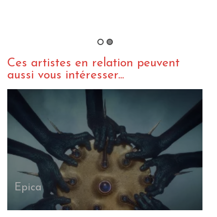
S
d
B
Ces artistes en relation peuvent
aussi vous intéresser...
Epica