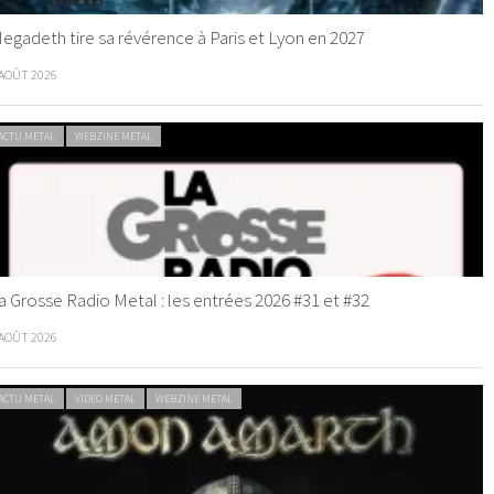
egadeth tire sa révérence à Paris et Lyon en 2027
 AOÛT 2026
ACTU METAL
WEBZINE METAL
a Grosse Radio Metal : les entrées 2026 #31 et #32
 AOÛT 2026
ACTU METAL
VIDEO METAL
WEBZINE METAL