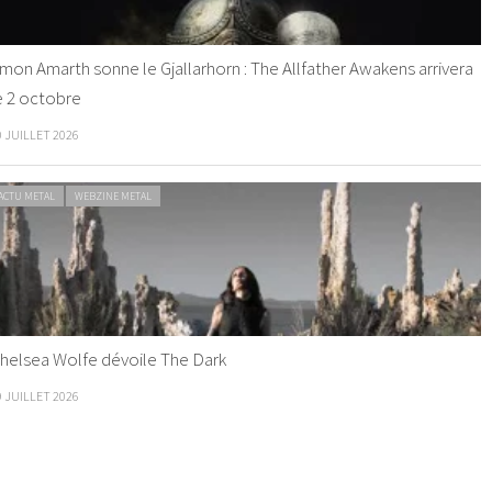
mon Amarth sonne le Gjallarhorn : The Allfather Awakens arrivera
e 2 octobre
0 JUILLET 2026
ACTU METAL
WEBZINE METAL
helsea Wolfe dévoile The Dark
9 JUILLET 2026