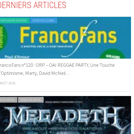
DERNIERS ARTICLES
PARTENAIRE GENERAL
WEBZINE GLOBAL
rancoFans n°120 : ORP – OAI REGGAE PARTY, Une Touche
’Optimisme, Marty, David McNeil…
 AOÛT 2026
ACTU METAL
WEBZINE METAL