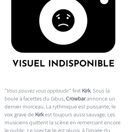
"
Vous pouvez vous applaudir
" finit
Kirk
. Sous la
boule à facettes du Gibus,
Crowbar
annonce un
dernier morceau. La rythmique est puissante, le
voix grave de
Kirk
est toujours aussi sauvage. Les
musiciens quittent la scène en remerciant encore
le public. Le spectacle est réussi, à l’image du