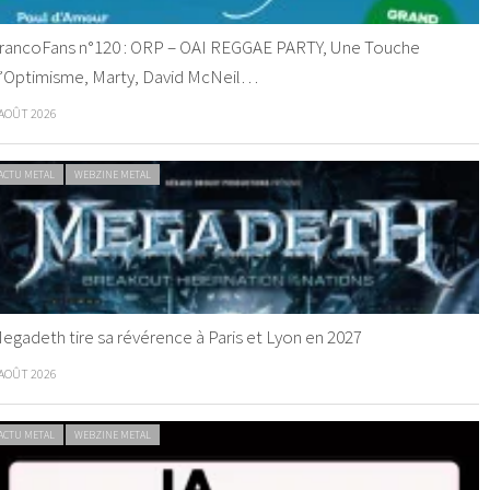
rancoFans n°120 : ORP – OAI REGGAE PARTY, Une Touche
’Optimisme, Marty, David McNeil…
 AOÛT 2026
ACTU METAL
WEBZINE METAL
egadeth tire sa révérence à Paris et Lyon en 2027
 AOÛT 2026
ACTU METAL
WEBZINE METAL