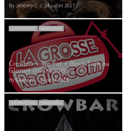
By Jérémy C
/ 24 juillet 2017
LIVE REPORT METAL
WEBZINE METAL
Crowbar + Wo Fat + Black Tusk au
Glazart (09.08.2015)
By Ganush
/ 14 août 2015
LIVE REPORT METAL
WEBZINE METAL