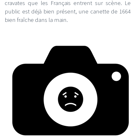
cravates que les Français entrent sur scène. Le
public est déjà bien présent, une canette de 1664
bien fraîche dans la main.