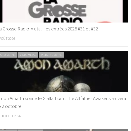
a Grosse Radio Metal : les entrées 2026 #31 et #32
 AOÛT 2026
ACTU METAL
VIDEO METAL
WEBZINE METAL
mon Amarth sonne le Gjallarhorn : The Allfather Awakens arrivera
e 2 octobre
0 JUILLET 2026