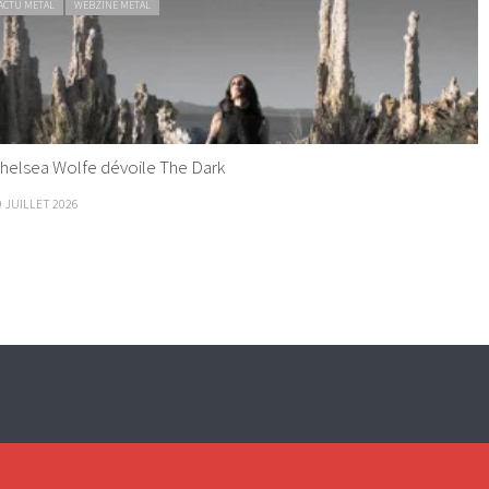
ACTU METAL
WEBZINE METAL
helsea Wolfe dévoile The Dark
9 JUILLET 2026