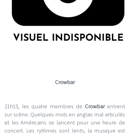
Crowbar
21h15, les quatre membres de
Crowbar
entrent
sur scène. Quelques mots en anglais mal articulés
et les Américains se lancent pour une heure de
concert. Les rythmes sont lents, la musique est