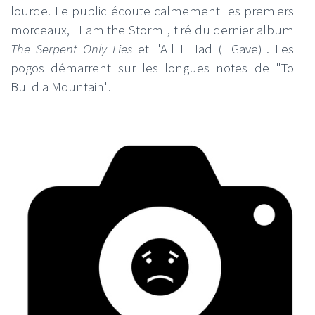
lourde. Le public écoute calmement les premiers
morceaux, "I am the Storm", tiré du dernier album
The Serpent Only Lies
et "All I Had (I Gave)". Les
pogos démarrent sur les longues notes de "To
Build a Mountain".