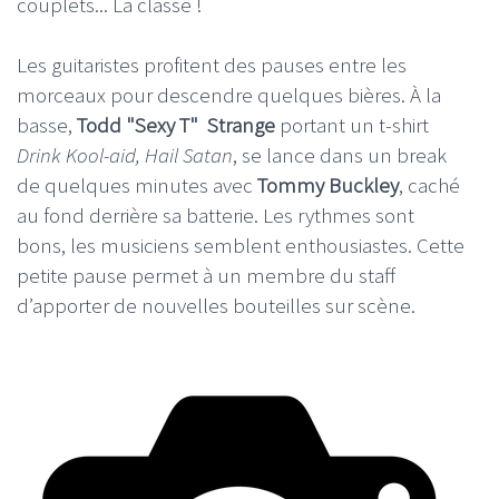
couplets... La classe !
Les guitaristes profitent des pauses entre les
morceaux pour descendre quelques bières. À la
basse,
Todd "Sexy T" Strange
portant un t-shirt
Drink Kool-aid, Hail Satan
, se lance dans un break
de quelques minutes avec
Tommy Buckley
, caché
au fond derrière sa batterie. Les rythmes sont
bons, les musiciens semblent enthousiastes. Cette
petite pause permet à un membre du staff
d’apporter de nouvelles bouteilles sur scène.