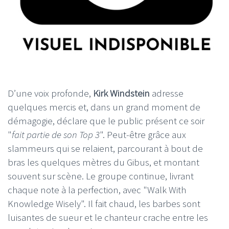
D’une voix profonde,
Kirk Windstein
adresse
quelques mercis et, dans un grand moment de
démagogie, déclare que le public présent ce soir
"
fait partie de son Top 3
". Peut-être grâce aux
slammeurs qui se relaient, parcourant à bout de
bras les quelques mètres du Gibus, et montant
souvent sur scène. Le groupe continue, livrant
chaque note à la perfection, avec "Walk With
Knowledge Wisely". Il fait chaud, les barbes sont
luisantes de sueur et le chanteur crache entre les