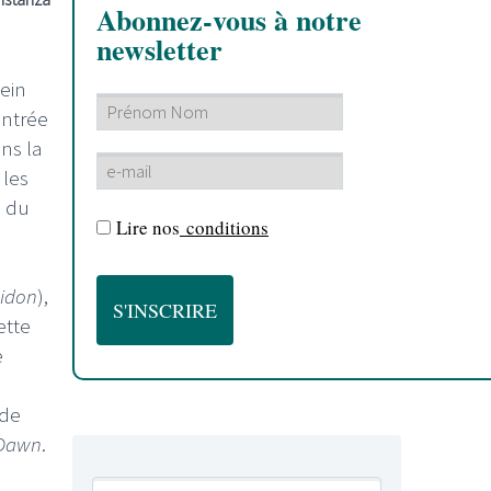
Abonnez-vous à notre
newsletter
lein
entrée
ans la
 les
e du
Lire nos
conditions
idon
),
ette
e
 de
 Dawn
.