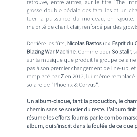
retrouve, entre autres, sur le titre "The In
grosse double pédale des familles et un ch
tuer la puissance du morceau, en rajoute. 
majorité de chant clair, renforcé par des growls
Derrière les fûts,
Nicolas Bastos
(ex-
Esprit du 
Blazing War Machine
. Comme pour
Solstafir
, 
sur la musique que produit le groupe cela ne 
pas à son premier changement de line-up, et ç
remplacé par
Z
en 2012, lui-même remplacé 
solaire de "Phoenix & Corvus".
Un album-claque, tant la production, le chant,
chemin sans se soucier du reste. L’album finit
résume les efforts fournis par le combo marsei
album, qui s’inscrit dans la foulée de ce que 