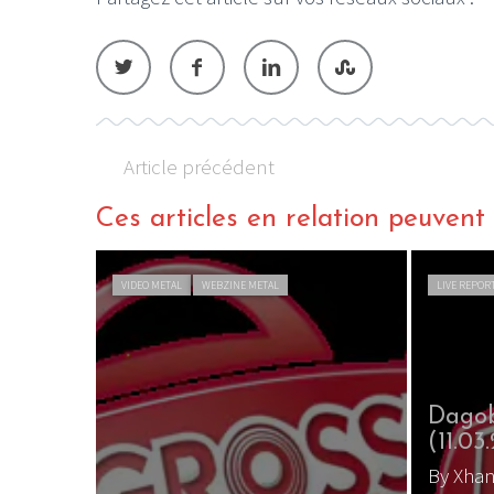
Article précédent
Ces articles en relation peuvent a
VIDEO METAL
WEBZINE METAL
LIVE REPOR
aint-
Dagob
(11.03
By Xhan