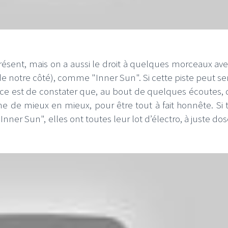
présent, mais on a aussi le droit à quelques morceaux av
I
LE GROS RIFFIFI
 de notre côté), comme "Inner Sun". Si cette piste peut s
force est de constater que, au bout de quelques écoutes, 
S RIFFIFI –
LE GROS RIFFIFI – Su
nne de mieux en mieux, pour être tout à fait honnête. Si 
as Riffifi 2025 !!!
The Covers !!!
ner Sun", elles ont toutes leur lot d’électro, à juste dose