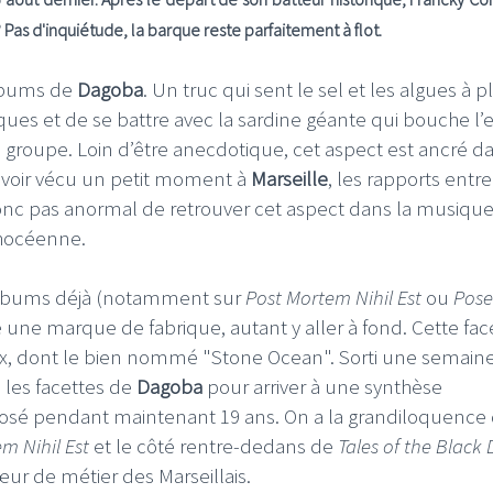
 ? Pas d'inquiétude, la barque reste parfaitement à flot.
 albums de
Dagoba
. Un truc qui sent le sel et les algues à p
ues et de se battre avec la sardine géante qui bouche l’
 du groupe. Loin d’être anecdotique, cet aspect est ancré d
voir vécu un petit moment à
Marseille
, les rapports entre
t donc pas anormal de retrouver cet aspect dans la musiqu
phocéenne.
 albums déjà (notamment sur
Post Mortem Nihil Est
ou
Pose
e une marque de fabrique, autant y aller à fond. Cette fac
x, dont le bien nommé "Stone Ocean". Sorti une semain
 les facettes de
Dagoba
pour arriver à une synthèse
posé pendant maintenant 19 ans. On a la grandiloquence
m Nihil Est
et le côté rentre-dedans de
Tales of the Black
œur de métier des Marseillais.