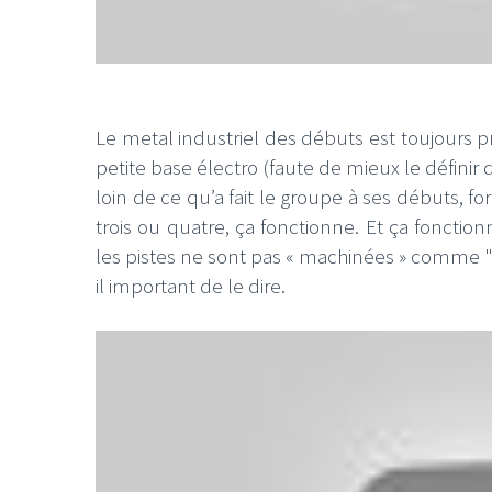
Le metal industriel des débuts est toujours 
LE GROS RIFFIF
petite base électro (faute de mieux le définir
loin de ce qu’a fait le groupe à ses débuts, 
LE GRO
trois ou quatre, ça fonctionne. Et ça fonctio
Christm
les pistes ne sont pas « machinées » comme "In
il important de le dire.