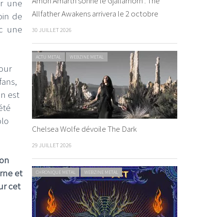
Amon Amarth sonne le Gjallarhorn : The
ur une
Allfather Awakens arrivera le 2 octobre
loin de
ec une
30 JUILLET 2026
ACTU METAL
WEBZINE METAL
pour
fans,
n est
été
olo
Chelsea Wolfe dévoile The Dark
29 JUILLET 2026
son
rne et
CHRONIQUE METAL
WEBZINE METAL
ur cet