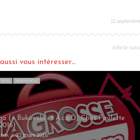
12 septembre
Article suiv
ussi vous intéresser...
T METAL
WEBZINE METAL
a (+ Bukowski et A.c.o.D) Chez Paulette
.2016)
tiax
/ 22 mars 2016