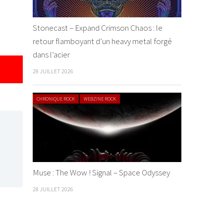
Stonecast – Expand Crimson Chaos : le
retour flamboyant d’un heavy metal forgé
dans l’acier
28 JUILLET 2026
CHRONIQUE ROCK
WEBZINE ROCK
Muse : The Wow ! Signal – Space Odyssey
28 JUILLET 2026