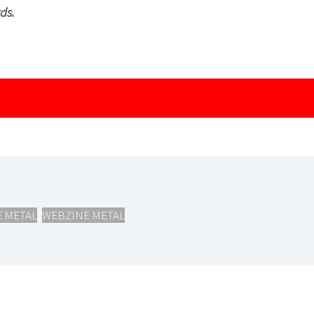
ds.
 METAL
,
WEBZINE METAL