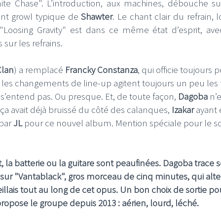
finite Chase". L’introduction, aux machines, débouche s
ant growl typique de
Shawter
. Le chant clair du refrain, 
"Loosing Gravity" est dans ce même état d’esprit, av
 sur les refrains.
Clan
) a remplacé
Francky Constanza
, qui officie toujours 
si les changements de line-up agitent toujours un peu les 
s’entend pas. Ou presque. Et, de toute façon,
Dagoba
n’e
a avait déjà bruissé du côté des calanques,
Izakar
ayant 
par
JL
pour ce nouvel album. Mention spéciale pour le s
 la batterie ou la guitare sont peaufinées. Dagoba trace 
 sur "Vantablack", gros morceau de cinq minutes, qui alte
llais tout au long de cet opus. Un bon choix de sortie po
propose le groupe depuis 2013 : aérien, lourd, léché.