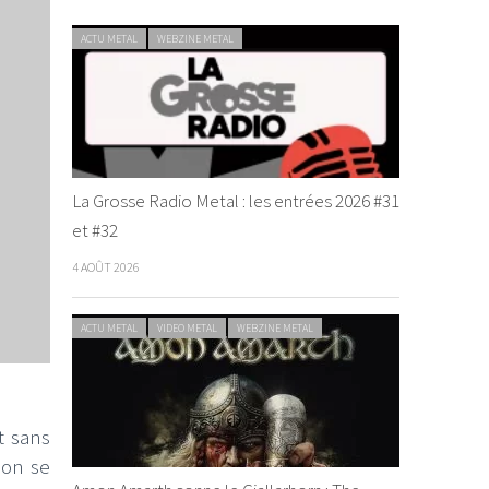
ACTU METAL
WEBZINE METAL
La Grosse Radio Metal : les entrées 2026 #31
et #32
4 AOÛT 2026
ACTU METAL
VIDEO METAL
WEBZINE METAL
t sans
ion se