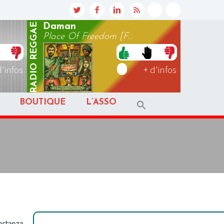
REGGAE
Daman
Place Of Freedom [F...
RADIO
d'infos
+ d'infos
BOUTIQUE
L’ASSO
onstanza