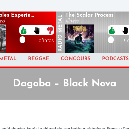
les Experie...
The Scalar Process
METAL
ed
Illness
RADIO
+ d'infos
+ 
METAL
REGGAE
CONCOURS
PODCASTS
Dagoba – Black Nova
 25 août dernier. Après le départ de son batteur historique, Francky C