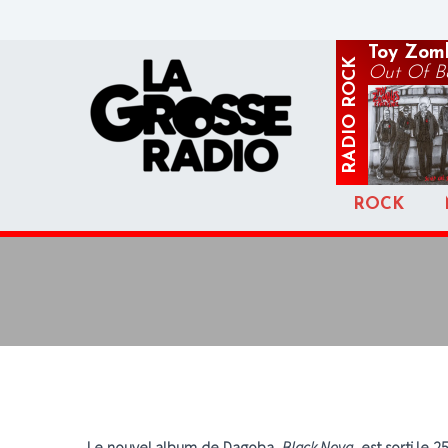
Toy Zomb
ROCK
Out Of B
RADIO
ROCK
Le nouvel album de Dagoba,
Black Nova
, est sorti le