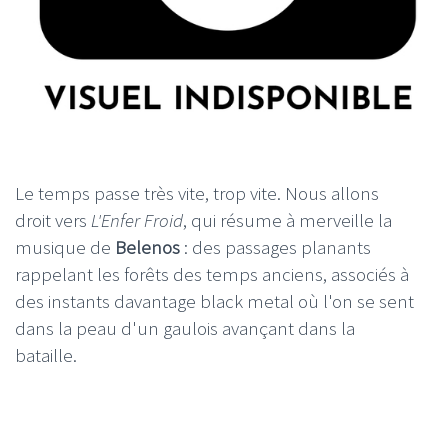
Le temps passe très vite, trop vite. Nous allons
droit vers
L'Enfer Froid
, qui résume à merveille la
musique de
Belenos
: des passages planants
rappelant les forêts des temps anciens, associés à
des instants davantage black metal où l'on se sent
dans la peau d'un gaulois avançant dans la
bataille.