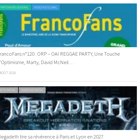
PARTENAIRE GENERAL
WEBZINE GLOBAL
rancoFans n°120 : ORP – OAI REGGAE PARTY, Une Touche
’Optimisme, Marty, David McNeil…
 AOÛT 2026
ACTU METAL
WEBZINE METAL
egadeth tire sa révérence à Paris et Lyon en 2027