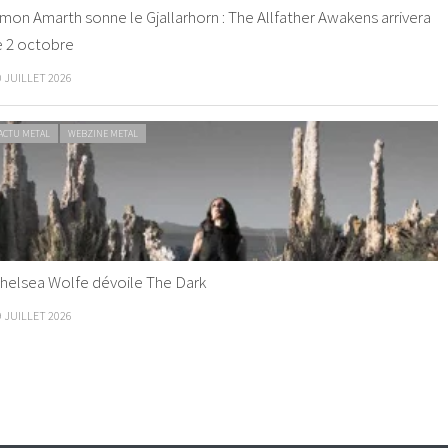
mon Amarth sonne le Gjallarhorn : The Allfather Awakens arrivera
e 2 octobre
0 JUILLET 2026
ACTU METAL
WEBZINE METAL
helsea Wolfe dévoile The Dark
9 JUILLET 2026