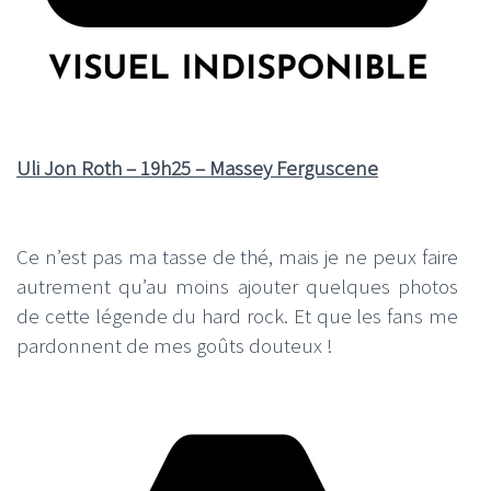
Uli Jon Roth – 19h25 – Massey Ferguscene
Ce n’est pas ma tasse de thé, mais je ne peux faire
autrement qu’au moins ajouter quelques photos
de cette légende du hard rock. Et que les fans me
pardonnent de mes goûts douteux !