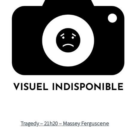
Tragedy – 21h20 – Massey Ferguscene