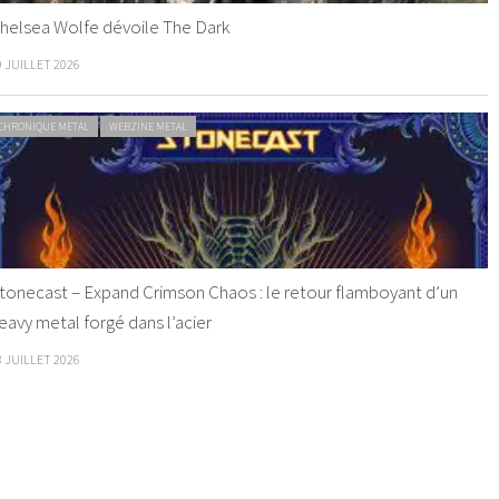
helsea Wolfe dévoile The Dark
9 JUILLET 2026
CHRONIQUE METAL
WEBZINE METAL
tonecast – Expand Crimson Chaos : le retour flamboyant d’un
eavy metal forgé dans l’acier
8 JUILLET 2026