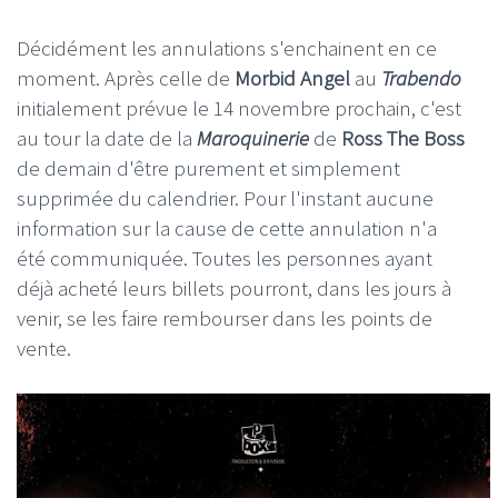
Décidément les annulations s'enchainent en ce
moment. Après celle de
Morbid Angel
au
Trabendo
initialement prévue le 14 novembre prochain, c'est
au tour la date de la
Maroquinerie
de
Ross The Boss
de demain d'être purement et simplement
supprimée du calendrier. Pour l'instant aucune
information sur la cause de cette annulation n'a
été communiquée. Toutes les personnes ayant
déjà acheté leurs billets pourront, dans les jours à
venir, se les faire rembourser dans les points de
vente.