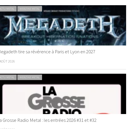
ACTU METAL
WEBZINE METAL
egadeth tire sa révérence à Paris et Lyon en 2027
 AOÛT 2026
ACTU METAL
WEBZINE METAL
a Grosse Radio Metal : les entrées 2026 #31 et #32