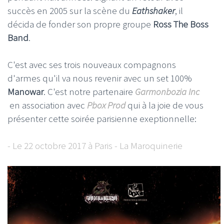
succès en 2005 sur la scène du
Eathshaker
, il
décida de fonder son propre groupe
Ross The Boss
Band
.
C'est avec ses trois nouveaux compagnons
d'armes qu'il va nous revenir avec un set 100%
Manowar
. C'est notre partenaire
Garmonbozia Inc
en association avec
Pbox Prod
qui à la joie de vous
présenter cette soirée parisienne exeptionnelle:
- Le 22 octobre 2017 à Paris - La Maroquinerie