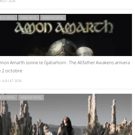
 AOÛT 2026
ACTU METAL
VIDEO METAL
WEBZINE METAL
mon Amarth sonne le Gjallarhorn : The Allfather Awakens arrivera
e 2 octobre
0 JUILLET 2026
ACTU METAL
WEBZINE METAL