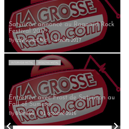
 Rock
Découvrez en exclusivité un nouvea
clip de Satyricon
By Maxallica
/ 19 octobre 2017
LIVE REPORT METAL
WEBZINE METAL
con au
Satyricon – Metronum (Toulouse) –
02/10/2017
By Olga Robinson
/ 14 octobre 2017