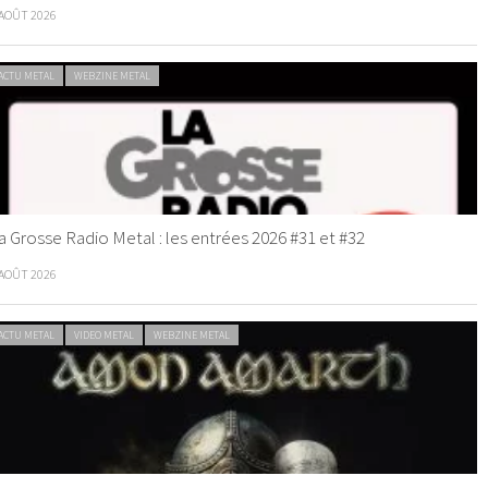
 AOÛT 2026
ACTU METAL
WEBZINE METAL
a Grosse Radio Metal : les entrées 2026 #31 et #32
 AOÛT 2026
ACTU METAL
VIDEO METAL
WEBZINE METAL