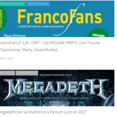
PARTENAIRE GENERAL
WEBZINE GLOBAL
rancoFans n°120 : ORP – OAI REGGAE PARTY, Une Touche
’Optimisme, Marty, David McNeil…
 AOÛT 2026
ACTU METAL
WEBZINE METAL
egadeth tire sa révérence à Paris et Lyon en 2027