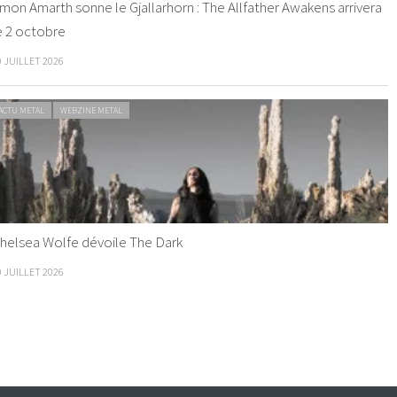
mon Amarth sonne le Gjallarhorn : The Allfather Awakens arrivera
e 2 octobre
0 JUILLET 2026
ACTU METAL
WEBZINE METAL
helsea Wolfe dévoile The Dark
9 JUILLET 2026