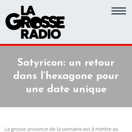
Satyricon: un retour
dans l’hexagone pour
une date unique
La grosse annonce de la semaine est à mettre au