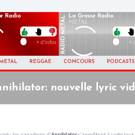
e Radio
La Grosse Radio
METAL
METAL
RADIO
+ d'infos
+ 
METAL
REGGAE
CONCOURS
PODCASTS
nihilator: nouvelle lyric vi
ciety
, les canadiens d'
Annihilator
s'apprêtent à sortir leur