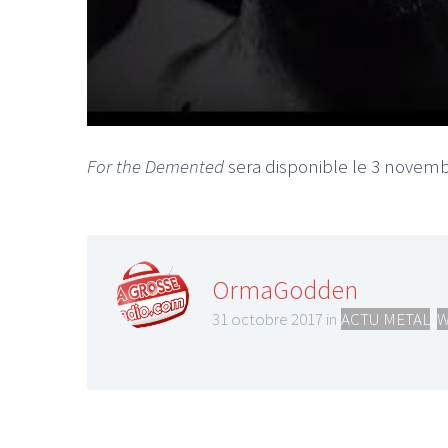
For the Demented
sera disponible le 3 novem
OrmaGodden
31 octobre 2017 in
ACTU METAL
,
W