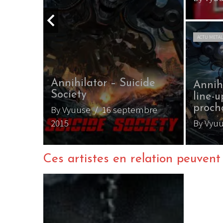
ACTU META
lott +
du
Annihilator – Suicide
Annih
)
Society
line-
proch
ctobre
By Vyuuse
/ 16 septembre
2015
By Vyu
Ces artistes en relation peuvent a