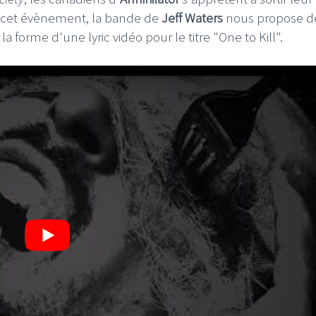
r cet évènement, la bande de
Jeff Waters
nous propose d
a forme d'une lyric vidéo pour le titre "One to Kill".