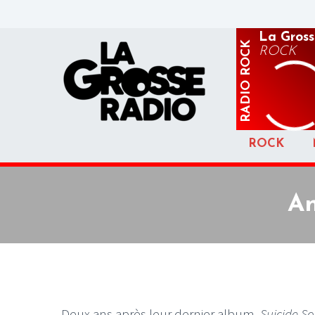
La Gross
ROCK
ROCK
RADIO
ROCK
An
Deux ans après leur dernier album,
Suicide So