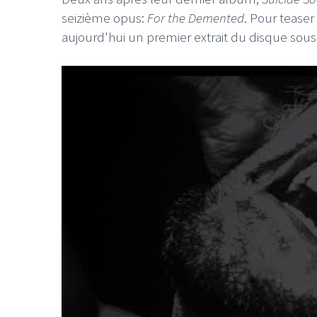
seizième opus:
For the Demented
. Pour tease
aujourd'hui un premier extrait du disque sous l