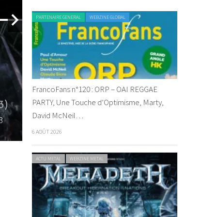
PARTENAIRE GENERAL
WEBZINE GLOBAL
FrancoFans n°120 : ORP – OAI REGGAE
Motocultor 2013 : jour 2
PARTY, Une Touche d’Optimisme, Marty,
3)
(17.08.2013)
David McNeil…
3
By Vyuuse
/ 30 août 2013
6 AOÛT 2026
ACTU METAL
WEBZINE METAL