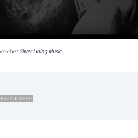
bre chez
Silver Lining Music
.
EBZINE METAL