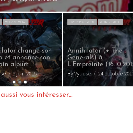
L
WEBZINE METAL
LIVE REPORT METAL
WEBZINE METAL
ilator change son
Annihilator (+ The
up et annonce son
Generals) à
ain album
L’Empreinte (16.10.201
use
/ 2 juin 2015
By Vyuuse
/ 24 octobre 201
ussi vous intéresser...