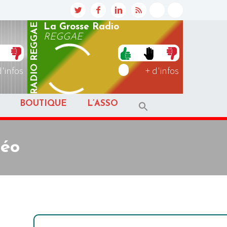
REGGAE
La Grosse Radio
REGGAE
RADIO
d'infos
+ d'infos
BOUTIQUE
L’ASSO
déo