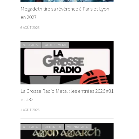
Megadeth tire sa révérence à Paris et Lyon
en 2027
6 AOÛT 2026
ACTU METAL
WEBZINE METAL
La Grosse Radio Metal : les entrées 2026 #31
et #32
4 AOÛT 2026
ACTU METAL
VIDEO METAL
WEBZINE METAL