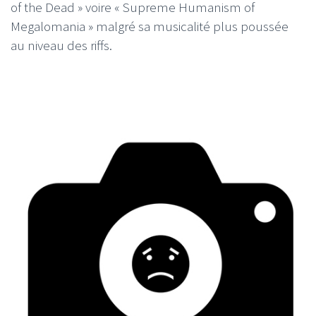
of the Dead » voire « Supreme Humanism of
Megalomania » malgré sa musicalité plus poussée
au niveau des riffs.