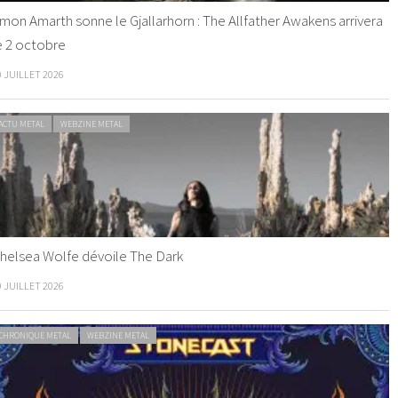
mon Amarth sonne le Gjallarhorn : The Allfather Awakens arrivera
e 2 octobre
0 JUILLET 2026
ACTU METAL
WEBZINE METAL
helsea Wolfe dévoile The Dark
9 JUILLET 2026
CHRONIQUE METAL
WEBZINE METAL