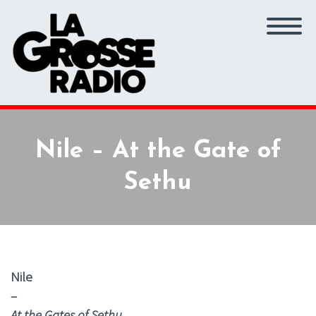
Nile – At the Gate of
Sethu
Nile
–
At the Gates of Sethu