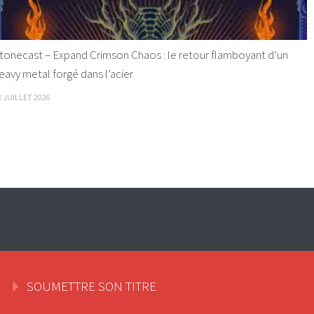
tonecast – Expand Crimson Chaos : le retour flamboyant d’un
eavy metal forgé dans l’acier
8 JUILLET 2026
SOUMETTRE SON TITRE