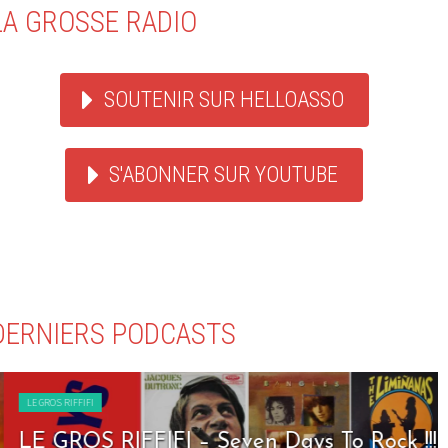
LA GROSSE RADIO
SOUTENIR SUR HELLOASSO
S'ABONNER SUR YOUTUBE
DERNIERS PODCASTS
LE GROS RIFFIFI
LE GROS RIFFIFI – Seven Days To Rock !!!