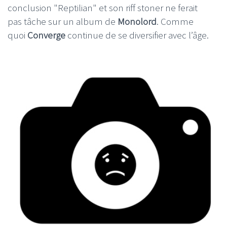
conclusion "Reptilian" et son riff stoner ne ferait
pas tâche sur un album de
Monolord
. Comme
quoi
Converge
continue de se diversifier avec l’âge.