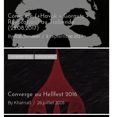
Converge (+Havok + Gorguts +
Revocation) au Trabendo
(25.08.2017)
By Watchmaker
/ 9 septembre 2017
LIVE REPORT METAL
WEBZINE METAL
Converge au Hellfest 2016
By Kharnall
/ 26 juillet 2016