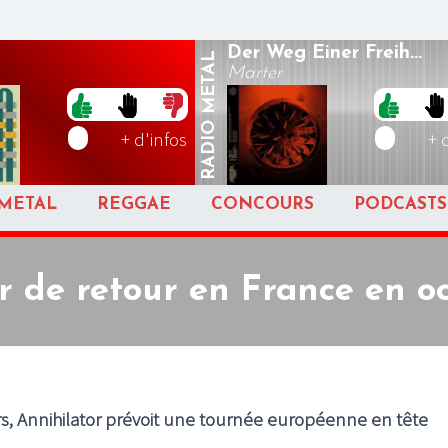
Der Weg Einer Freih...
METAL
Marter
RADIO
+ d'infos
+ 
METAL
REGGAE
CONCOURS
PODCASTS
r de retour en France en o
s, Annihilator prévoit une tournée européenne en tête