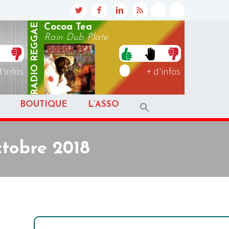
REGGAE
Cocoa Tea
Rain Dub Plate
RADIO
d'infos
+ d'infos
BOUTIQUE
L’ASSO
ctobre 2018