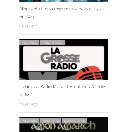
Megadeth tire sa révérence à Paris et Lyon
en 2027
6 AOÛT 2026
ACTU METAL
WEBZINE METAL
La Grosse Radio Metal : les entrées 2026 #31
et #32
4 AOÛT 2026
ACTU METAL
VIDEO METAL
WEBZINE METAL