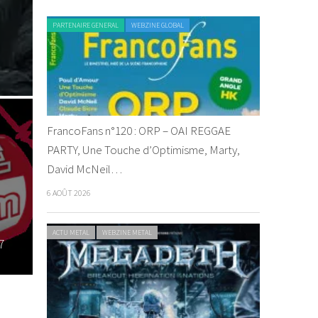
PARTENAIRE GENERAL
WEBZINE GLOBAL
FrancoFans n°120 : ORP – OAI REGGAE
PARTY, Une Touche d’Optimisme, Marty,
David McNeil…
6 AOÛT 2026
ACTU METAL
WEBZINE METAL
7