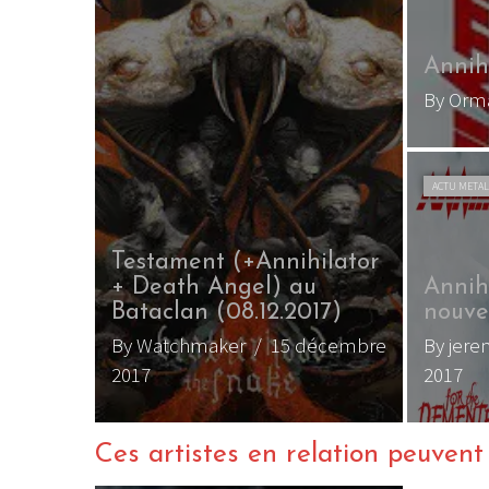
Annihi
By Or
ACTU META
Testament (+Annihilator
+ Death Angel) au
Annih
Bataclan (08.12.2017)
nouve
By Watchmaker
/ 15 décembre
By jer
2017
2017
Ces artistes en relation peuvent a