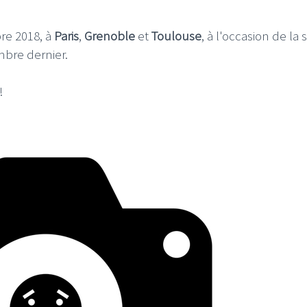
re 2018, à
Paris
,
Grenoble
et
Toulouse
, à l'occasion de la s
bre dernier.
!