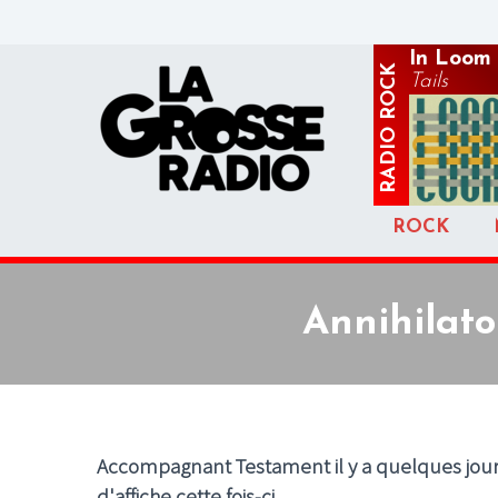
In Loom
ROCK
Tails
RADIO
ROCK
Annihilato
Accompagnant Testament il y a quelques jour
d'affiche cette fois-ci.