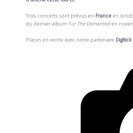
Trois concerts sont prévus en
France
en octob
du dernier album
For The Demented
en novem
Places en vente avec notre partenaire
Digitick