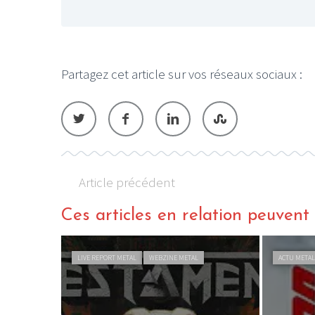
Partagez cet article sur vos réseaux sociaux :
LE GROS RIFFIF
LE GRO
Christm
Article précédent
Ces articles en relation peuvent a
LIVE REPORT METAL
WEBZINE METAL
ACTU META