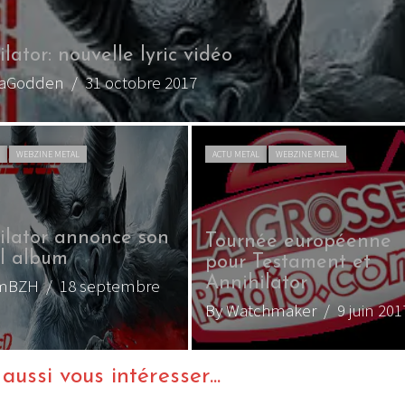
lator: nouvelle lyric vidéo
maGodden
/ 31 octobre 2017
L
WEBZINE METAL
ACTU METAL
WEBZINE METAL
ilator annonce son
Tournée européenne
l album
pour Testament et
Annihilator
emBZH
/ 18 septembre
By Watchmaker
/ 9 juin 201
ussi vous intéresser...