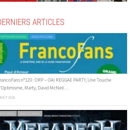
DERNIERS ARTICLES
PARTENAIRE GENERAL
WEBZINE GLOBAL
rancoFans n°120 : ORP – OAI REGGAE PARTY, Une Touche
’Optimisme, Marty, David McNeil…
 AOÛT 2026
ACTU METAL
WEBZINE METAL