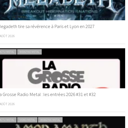
egadeth tire sa révérence à Paris et Lyon en 2027
 AOÛT 2026
ACTU METAL
WEBZINE METAL
a Grosse Radio Metal : les entrées 2026 #31 et #32
 AOÛT 2026
ACTU METAL
VIDEO METAL
WEBZINE METAL