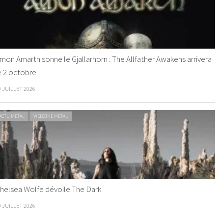
mon Amarth sonne le Gjallarhorn : The Allfather Awakens arrivera
e 2 octobre
0 JUILLET 2026
ACTU METAL
WEBZINE METAL
helsea Wolfe dévoile The Dark
9 JUILLET 2026