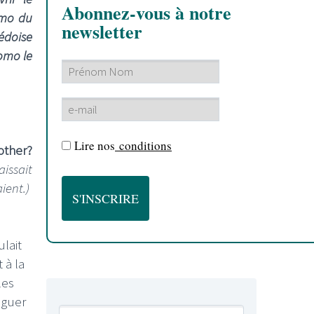
Abonnez-vous à notre
omo du
newsletter
édoise
romo le
Lire nos
conditions
other?
issait
ient.)
ulait
t à la
les
uguer