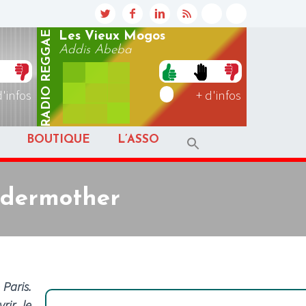
REGGAE
Les Vieux Mogos
Addis Abeba
RADIO
d'infos
+ d'infos
BOUTIQUE
L’ASSO
ndermother
Paris.
rir le