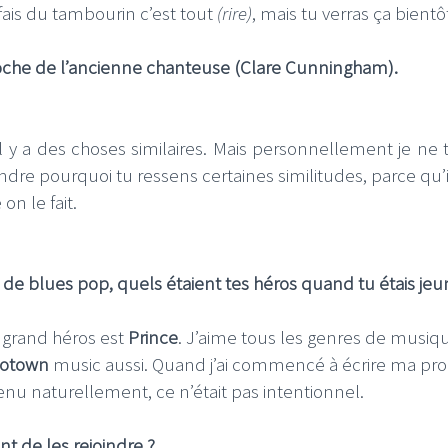
fais du tambourin c’est tout
(rire)
, mais tu verras ça bient
 proche de l’ancienne chanteuse (Clare Cunningham).
l y a des choses similaires. Mais personnellement je ne 
re pourquoi tu ressens certaines similitudes, parce qu’il
n le fait.
e de blues pop, quels étaient tes héros quand tu étais jeu
 grand héros est
Prince
. J’aime tous les genres de musiq
otown
music aussi. Quand j’ai commencé à écrire ma pr
venu naturellement, ce n’était pas intentionnel.
t de les rejoindre ?