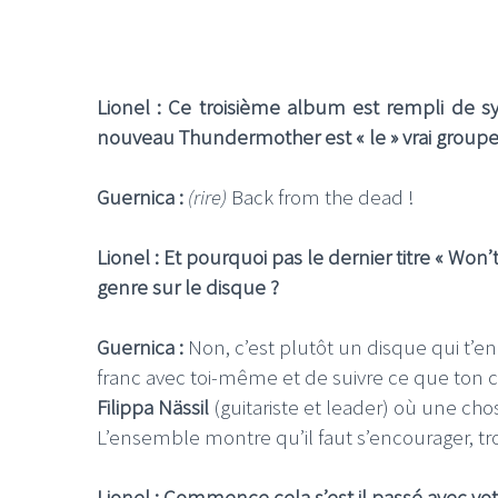
Lionel : Ce troisième album est rempli de 
nouveau Thundermother est « le » vrai groupe. 
Guernica :
(rire)
Back from the dead !
Lionel : Et pourquoi pas le dernier titre « Wo
genre sur le disque ?
Guernica :
Non, c’est plutôt un disque qui t’e
franc avec toi-même et de suivre ce que ton 
Filippa Nässil
(guitariste et leader) où une chos
L’ensemble montre qu’il faut s’encourager, trou
Lionel : Commence cela s’est il passé avec v