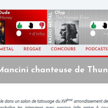
 Dude
Olyp
METAL
 Honey
The Human Error
RADIO
+ d'infos
+ 
METAL
REGGAE
CONCOURS
PODCASTS
Mancini chanteuse de Thu
ème
ule dans un salon de tatouage du XVI
arrondissement de 
haîne les interviews avec passion (elle arrive à couv