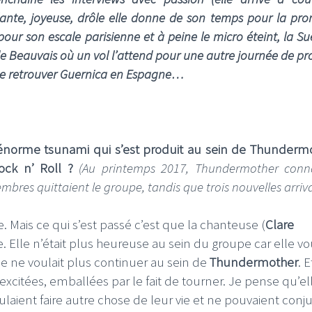
lante, joyeuse, drôle elle donne de son temps pour la pr
ur son escale parisienne et à peine le micro éteint, la Su
de Beauvais où un vol l’attend pour une autre journée de p
de retrouver Guernica en Espagne…
l’énorme tsunami qui s’est produit au sein de Thunderm
Rock n’ Roll ?
(Au printemps 2017, Thundermother conna
es quittaient le groupe, tandis que trois nouvelles arriva
ue. Mais ce qui s’est passé c’est que la chanteuse (
Clare
re. Elle n’était plus heureuse au sein du groupe car elle vo
lle ne voulait plus continuer au sein de
Thundermother
. E
excitées, emballées par le fait de tourner. Je pense qu’el
voulaient faire autre chose de leur vie et ne pouvaient conj