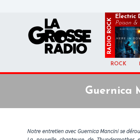
Electric
ROCK
Poison &
RADIO
ROCK
Guernica 
Notre entretien avec Guernica Mancini se déro
La nouvelle chanteuse de Thundermother enc