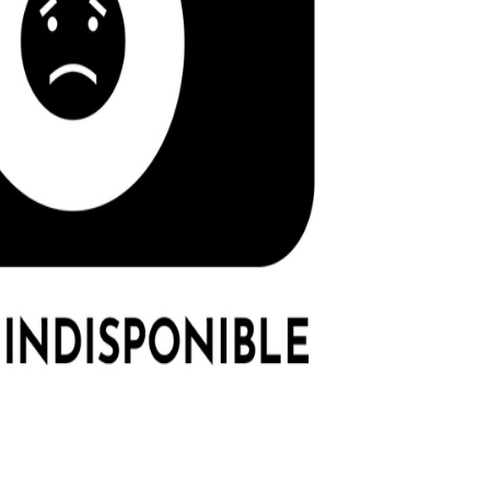
I
LE GROS RIFFIFI
S RIFFIFI –
LE GROS RIFFIFI – Su
as Riffifi 2025 !!!
The Covers !!!