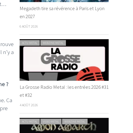
ôt…
Megadeth tire sa révérence à Paris et Lyon
en 2027
6 AOÛT 2026
trouve
ACTU METAL
WEBZINE METAL
 n’y a
ne ?
La Grosse Radio Metal : les entrées 2026 #31
et #32
ue. Ca
4 AOÛT 2026
opre
ACTU METAL
VIDEO METAL
WEBZINE METAL