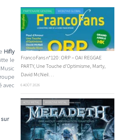
PARTENAIRE GENERAL
WEBZINE GLOBAL
de
Hifly
FrancoFans n°120 : ORP – OAI REGGAE
tte le
PARTY, Une Touche d’Optimisme, Marty,
 Music
David McNeil…
groupe
é avec
6 AOÛT 2026
ACTU METAL
WEBZINE METAL
 sur