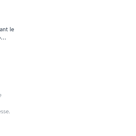
ant le
 »…
e
esse.