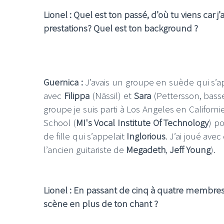
Lionel : Quel est ton passé, d’où tu viens car 
prestations? Quel est ton background ?
Guernica :
J’avais un groupe en suède qui s’ap
avec
Filippa
(Nässil) et
Sara
(Pettersson, basse
groupe je suis parti à Los Angeles en Californ
School (
MI's Vocal Institute Of Technology
) p
de fille qui s’appelait
Inglorious
. J’ai joué av
l’ancien guitariste de
Megadeth
,
Jeff Young
).
Lionel : En passant de cinq à quatre membres i
scène en plus de ton chant ?