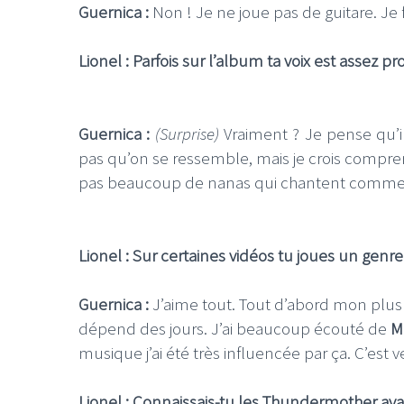
Guernica :
Non ! Je ne joue pas de guitare. Je 
Lionel : Parfois sur l’album ta voix est assez
Guernica :
(Surprise)
Vraiment ? Je pense qu’i
pas qu’on se ressemble, mais je crois comprend
pas beaucoup de nanas qui chantent comme o
Lionel : Sur certaines vidéos tu joues un genr
Guernica :
J’aime tout. Tout d’abord mon plus
dépend des jours. J’ai beaucoup écouté de
M
musique j’ai été très influencée par ça. C’est 
Lionel : Connaissais-tu les Thundermother avan