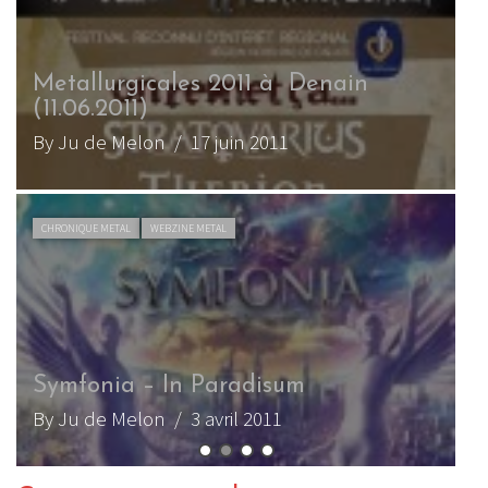
Stratovarius – Elysium
By Ju de Melon
/ 7 janvier 2011
LIVE REPORT METAL
WEBZINE METAL
Stratovarius à l’Élysée-Montmartre
(12.01.2010)
By tib
/ 17 janvier 2010