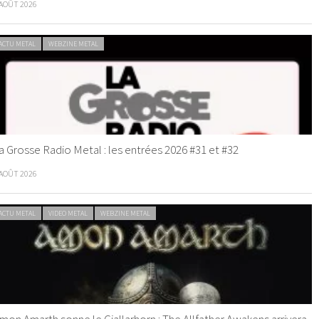
 AOÛT 2026
ACTU METAL
WEBZINE METAL
a Grosse Radio Metal : les entrées 2026 #31 et #32
 AOÛT 2026
ACTU METAL
VIDEO METAL
WEBZINE METAL