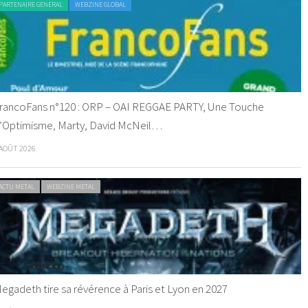
PARTENAIRE GENERAL
WEBZINE GLOBAL
rancoFans n°120 : ORP – OAI REGGAE PARTY, Une Touche
’Optimisme, Marty, David McNeil…
 AOÛT 2026
ACTU METAL
WEBZINE METAL
egadeth tire sa révérence à Paris et Lyon en 2027