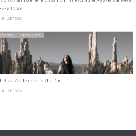
mon Amarth sonne le Gjallarhorn : The Allfather Awakens arrivera
e 2 octobre
0 JUILLET 2026
ACTU METAL
WEBZINE METAL
helsea Wolfe dévoile The Dark
9 JUILLET 2026