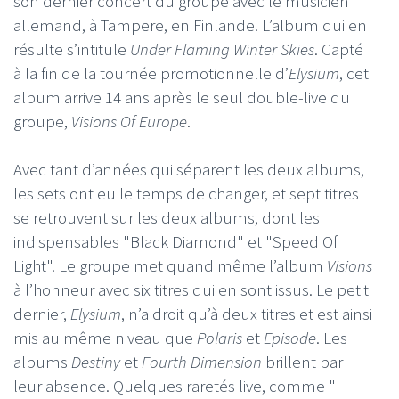
son dernier concert du groupe avec le musicien
allemand, à Tampere, en Finlande. L’album qui en
résulte s’intitule
Under Flaming Winter Skies
. Capté
à la fin de la tournée promotionnelle d’
Elysium
, cet
album arrive 14 ans après le seul double-live du
groupe,
Visions Of Europe
.
Avec tant d’années qui séparent les deux albums,
les sets ont eu le temps de changer, et sept titres
se retrouvent sur les deux albums, dont les
indispensables "Black Diamond" et "Speed Of
Light". Le groupe met quand même l’album
Visions
à l’honneur avec six titres qui en sont issus. Le petit
dernier,
Elysium
, n’a droit qu’à deux titres et est ainsi
mis au même niveau que
Polaris
et
Episode
. Les
albums
Destiny
et
Fourth Dimension
brillent par
leur absence. Quelques raretés live, comme "I