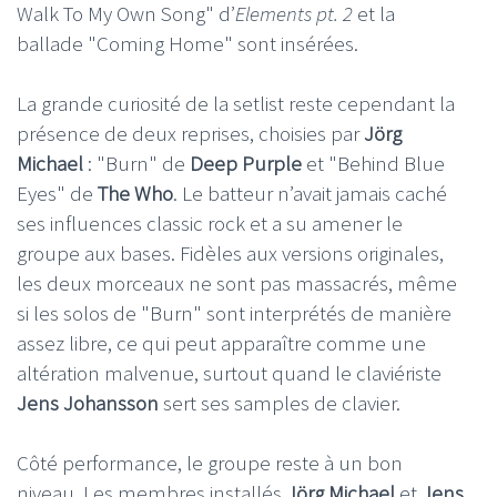
Walk To My Own Song" d’
Elements pt. 2
et la
ballade "Coming Home" sont insérées.
La grande curiosité de la setlist reste cependant la
présence de deux reprises, choisies par
Jörg
Michael
: "Burn" de
Deep Purple
et "Behind Blue
Eyes" de
The Who
. Le batteur n’avait jamais caché
ses influences classic rock et a su amener le
groupe aux bases. Fidèles aux versions originales,
les deux morceaux ne sont pas massacrés, même
si les solos de "Burn" sont interprétés de manière
assez libre, ce qui peut apparaître comme une
altération malvenue, surtout quand le claviériste
Jens Johansson
sert ses samples de clavier.
Côté performance, le groupe reste à un bon
niveau. Les membres installés
Jörg Michael
et
Jens