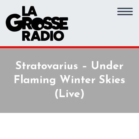
Stratovarius – Under
Flaming Winter Skies
(Live)