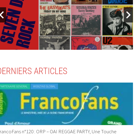
DERNIERS ARTICLES
PARTENAIRE GENERAL
WEBZINE GLOBAL
rancoFans n°120 : ORP – OAI REGGAE PARTY, Une Touche