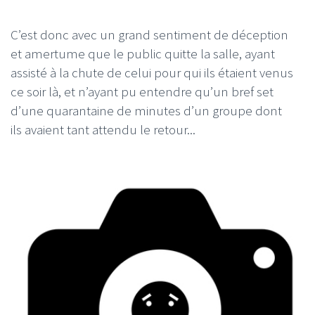
C’est donc avec un grand sentiment de déception
et amertume que le public quitte la salle, ayant
assisté à la chute de celui pour qui ils étaient venus
ce soir là, et n’ayant pu entendre qu’un bref set
d’une quarantaine de minutes d’un groupe dont
ils avaient tant attendu le retour...