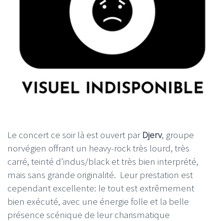
Le concert ce soir là est ouvert par
Djerv
, groupe
norvégien offrant un heavy-rock très lourd, très
carré, teinté d’indus/black et très bien interprété,
mais sans grande originalité. Leur prestation est
cependant excellente: le tout est extrêmement
bien exécuté, avec une énergie folle et la belle
présence scénique de leur charismatique