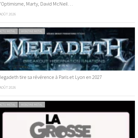
’Optimisme, Marty, David McNeil…
 AOÛT 2026
ACTU METAL
WEBZINE METAL
egadeth tire sa révérence à Paris et Lyon en 2027
 AOÛT 2026
ACTU METAL
WEBZINE METAL