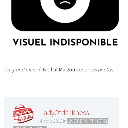
Un grand merci à
Nidhal Marzouk
pour ses photos.
LadyOfdarkness
4 août 2012 in
LIVE REPORT METAL
,