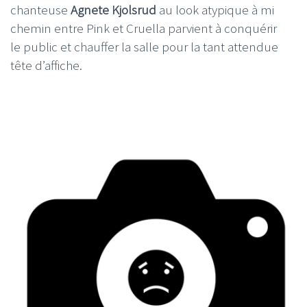
chanteuse
Agnete Kjolsrud
au look atypique à mi
chemin entre Pink et Cruella parvient à conquérir
le public et chauffer la salle pour la tant attendue
tête d’affiche.