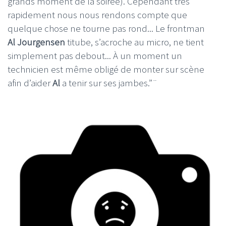
grands moment de la soirée). Cependant très
rapidement nous nous rendons compte que
quelque chose ne tourne pas rond... Le frontman
Al Jourgensen
titube, s’acroche au micro, ne tient
simplement pas debout... À un moment un
technicien est même obligé de monter sur scène
afin d’aider
Al
a tenir sur ses jambes.”¨