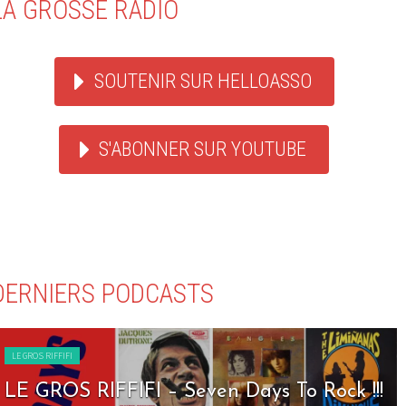
LA GROSSE RADIO
SOUTENIR SUR HELLOASSO
S'ABONNER SUR YOUTUBE
DERNIERS PODCASTS
LE GROS RIFFIFI
LE GROS RIFFIFI – Seven Days To Rock !!!