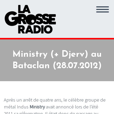
Ministry (+ Djerv) au
Bataclan (28.07.2012)
Après un arrêt de quatre ans, le célèbre groupe de
métal Indus
Ministry
avait annoncé lors de l’été
2011 sa réformation. Il était donc de passage au