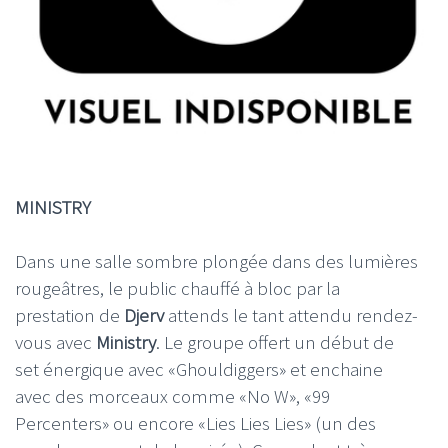
MINISTRY
Dans une salle sombre plongée dans des lumières
rougeâtres, le public chauffé à bloc par la
prestation de
Djerv
attends le tant attendu rendez-
vous avec
Ministry
. Le groupe offert un début de
set énergique avec «Ghouldiggers» et enchaine
avec des morceaux comme «No W», «99
Percenters» ou encore «Lies Lies Lies» (un des