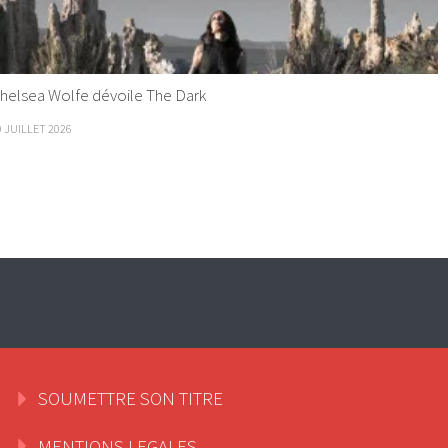
helsea Wolfe dévoile The Dark
9 JUILLET 2026
SOUMETTRE SON TITRE
MENTIONS LEGALES