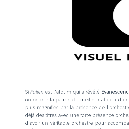
Si
Fallen
est l'album qui a révélé
Evanescenc
on octroie la palme du meilleur album du com
plus magnifiés par la présence de l'orchest
déjà des titres avec une forte présence orche
d'avoir un véritable orchestre pour accompag