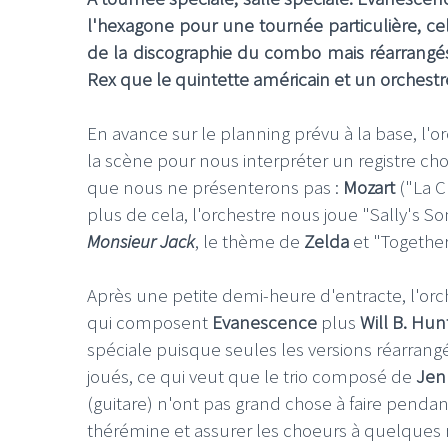
l'hexagone pour une tournée particulière, c
de la discographie du combo mais réarrangés
Rex que le quintette américain et un orches
En avance sur le planning prévu à la base, l
la scène pour nous interpréter un registre ch
que nous ne présenterons pas :
Mozart
("La C
plus de cela, l'orchestre nous joue "Sally's S
Monsieur Jack
, le thème de
Zelda
et "Together
Après une petite demi-heure d'entracte, l'orch
qui composent
Evanescence
plus
Will B. Hun
spéciale puisque seules les versions réarrang
joués, ce qui veut que le trio composé de
Jen
(guitare) n'ont pas grand chose à faire penda
thérémine et assurer les choeurs à quelques 