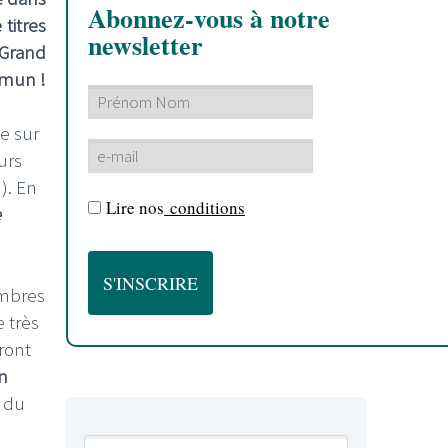
Abonnez-vous à notre
titres
newsletter
 Grand
mmun !
e sur
urs
). En
Lire nos
conditions
e
embres
 très
ront
n
 du