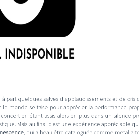
res à part quelques salves d'applaudissements et de cris
 le monde se taise pour apprécier la performance pro
n concert en étant assis alors en plus dans un silence p
stique. Mais au final c'est une expérience appréciable qu
anescence
, qui a beau être cataloguée comme metal alter