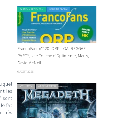
PARTENAIRE GENERAL
WEBZINE GLOBAL
FrancoFans n°120 : ORP – OAI REGGAE
PARTY, Une Touche d’Optimisme, Marty,
David McNeil…
6 AOÛT 2026
uquel
ACTU METAL
WEBZINE METAL
nt les
" sont
e fait
n très