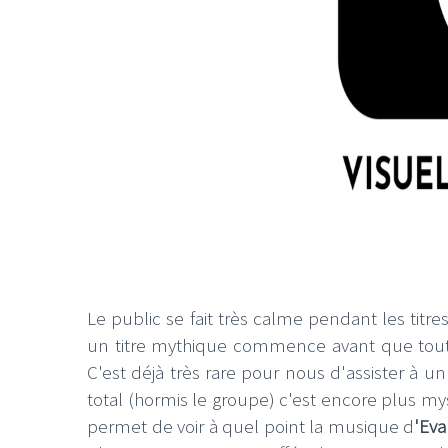
Le public se fait très calme pendant les tit
un titre mythique commence avant que tout
C'est déjà très rare pour nous d'assister à u
total (hormis le groupe) c'est encore plus my
permet de voir à quel point la musique d
'Ev