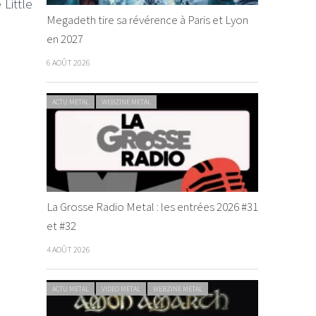
Little
Megadeth tire sa révérence à Paris et Lyon
en 2027
6 AOÛT 2026
ACTU METAL
WEBZINE METAL
La Grosse Radio Metal : les entrées 2026 #31
et #32
4 AOÛT 2026
ACTU METAL
VIDEO METAL
WEBZINE METAL