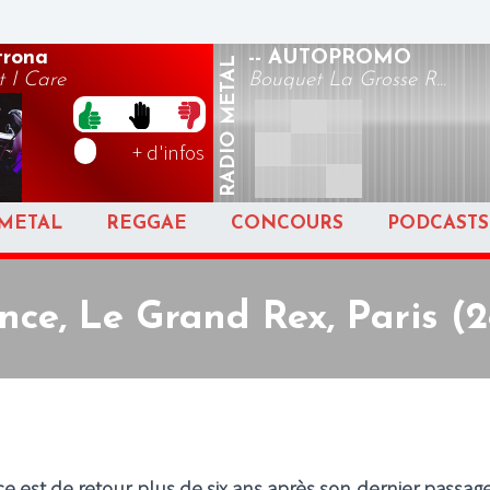
rona
-- AUTOPROMO
METAL
 I Care
Bouquet La Grosse R...
RADIO
+ d'infos
METAL
REGGAE
CONCOURS
PODCASTS
ce, Le Grand Rex, Paris (2
ce est de retour plus de six ans après son dernier passag