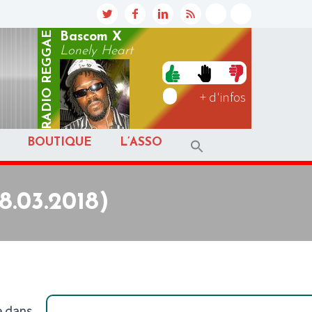
REGGAE
Bascom X
Lonely Heart
RADIO
+ d'infos
BOUTIQUE
L’ASSO
8.03.2018)
e dans