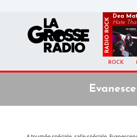
Dea Mat
ROCK
Hate That
RADIO
ROCK
Evanescen
A tournée spéciale, salle spéciale. Evanescen