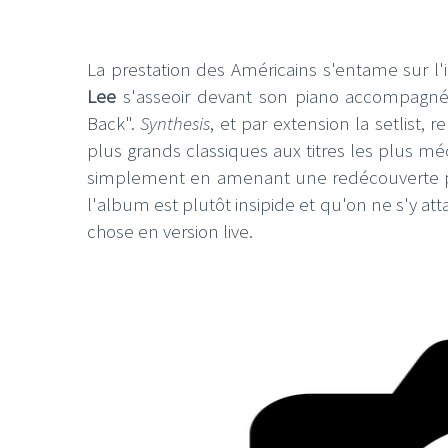
La prestation des Américains s'entame sur l'
Lee
s'asseoir devant son piano accompagnée 
Back".
Synthesis
, et par extension la setlist
LE GROS RIFFIF
plus grands classiques aux titres les plus 
simplement en amenant une redécouverte pr
LE GRO
l'album est plutôt insipide et qu'on ne s'y at
Christm
chose en version live.