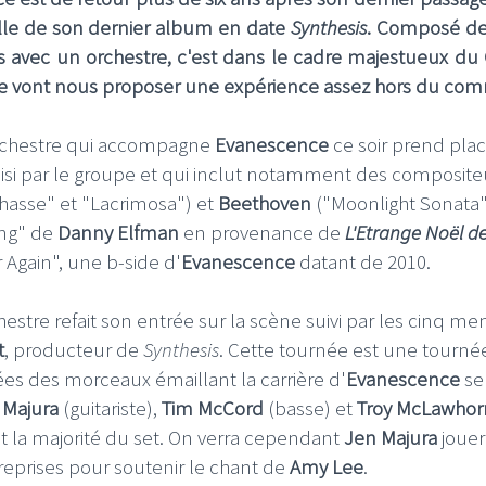
elle de son dernier album en date
Synthesis
. Composé de 
 avec un orchestre, c'est dans le cadre majestueux du
tre vont nous proposer une expérience assez hors du co
'orchestre qui accompagne
Evanescence
ce soir prend plac
oisi par le groupe et qui inclut notamment des composite
hasse" et "Lacrimosa") et
Beethoven
("Moonlight Sonata"
ong" de
Danny Elfman
en provenance de
L'Etrange Noël d
 Again", une b-side d'
Evanescence
datant de 2010.
estre refait son entrée sur la scène suivi par les cinq m
t
, producteur de
Synthesis
. Cette tournée est une tournée
ées des morceaux émaillant la carrière d'
Evanescence
se
 Majura
(guitariste),
Tim McCord
(basse) et
Troy McLawhor
nt la majorité du set. On verra cependant
Jen Majura
jouer
reprises pour soutenir le chant de
Amy Lee
.