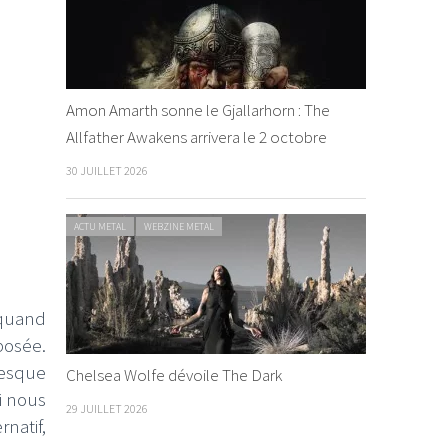
Amon Amarth sonne le Gjallarhorn : The
Allfather Awakens arrivera le 2 octobre
30 JUILLET 2026
ACTU METAL
WEBZINE METAL
 quand
posée.
resque
Chelsea Wolfe dévoile The Dark
i nous
29 JUILLET 2026
natif,