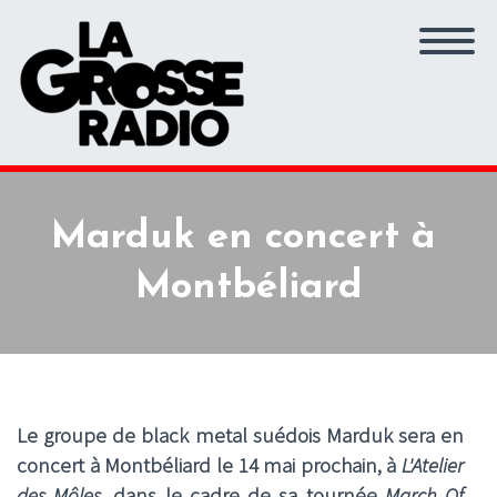
Marduk en concert à
Montbéliard
Le groupe de black metal suédois Marduk
sera en
concert à Montbéliard le 14 mai prochain, à
L'Atelier
des Môles
, dans le cadre de sa tournée
March Of