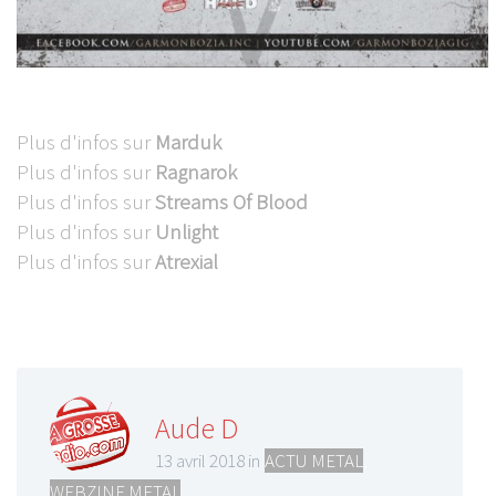
Plus d'infos sur
Marduk
Plus d'infos sur
Ragnarok
Plus d'infos sur
Streams Of Blood
Plus d'infos sur
Unlight
Plus d'infos sur
Atrexial
Aude D
13 avril 2018 in
ACTU METAL
,
WEBZINE METAL