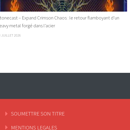
tonecast – Expand Crimson Chaos : le retour flamboyant d’un
eavy metal forgé dans l’acier
8 JUILLET 2026
SOUMETTRE SON TITRE
MENTIONS LEGALES