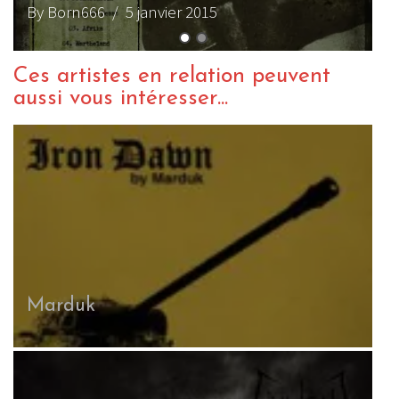
By Born666
/ 24 février 2016
B
Ces artistes en relation peuvent
aussi vous intéresser...
Marduk