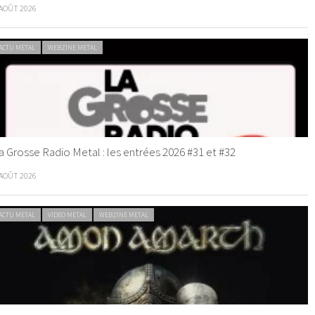
 AOÛT 2026
ACTU METAL
WEBZINE METAL
a Grosse Radio Metal : les entrées 2026 #31 et #32
 AOÛT 2026
ACTU METAL
VIDEO METAL
WEBZINE METAL