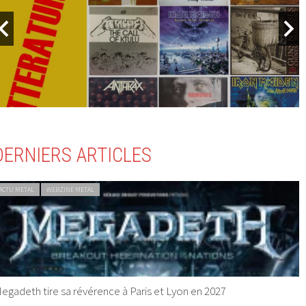
DERNIERS ARTICLES
ACTU METAL
WEBZINE METAL
egadeth tire sa révérence à Paris et Lyon en 2027