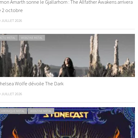
mon Amarth sonne le Gjallarhorn : The Allfather Awakens arrivera
e 2 octobre
0 JUILLET 2026
ACTU METAL
WEBZINE METAL
helsea Wolfe dévoile The Dark
9 JUILLET 2026
CHRONIQUE METAL
WEBZINE METAL