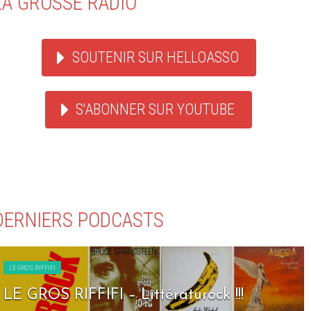
LA GROSSE RADIO
SOUTENIR SUR HELLOASSO
S'ABONNER SUR YOUTUBE
DERNIERS PODCASTS
LE GROS RIFFIFI
LE GROS RIFFIFI – Seven Days To Rock !!!