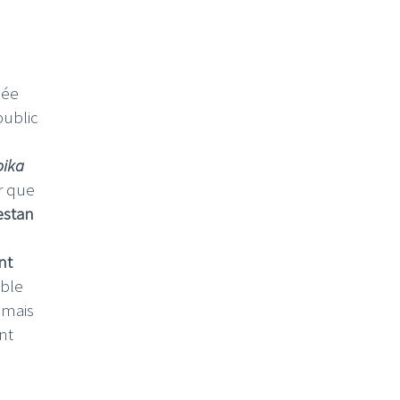
née
public
pika
r que
estan
nt
mble
mais
nt