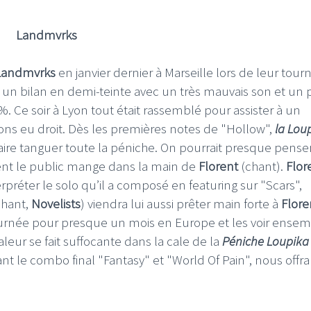
Landmvrks
Landmvrks
en janvier dernier à Marseille lors de leur tour
 un bilan en demi-teinte avec un très mauvais son et un 
. Ce soir à Lyon tout était rassemblé pour assister à un
vons eu droit. Dès les premières notes de "Hollow",
la Lou
aire tanguer toute la péniche. On pourrait presque pense
ement le public mange dans la main de
Florent
(chant).
Flor
préter le solo qu’il a composé en featuring sur "Scars",
hant,
Novelists
) viendra lui aussi prêter main forte à
Flore
ournée pour presque un mois en Europe et les voir ense
eur se fait suffocante dans la cale de la
Péniche Loupika
rant le combo final "Fantasy" et "World Of Pain", nous offra