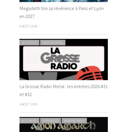
Megadeth tire sa révérence à Paris et Lyon
en 2027
6 AOÛT 2026
ACTU METAL
WEBZINE METAL
La Grosse Radio Metal : les entrées 2026 #31
et #32
4 AOÛT 2026
ACTU METAL
VIDEO METAL
WEBZINE METAL