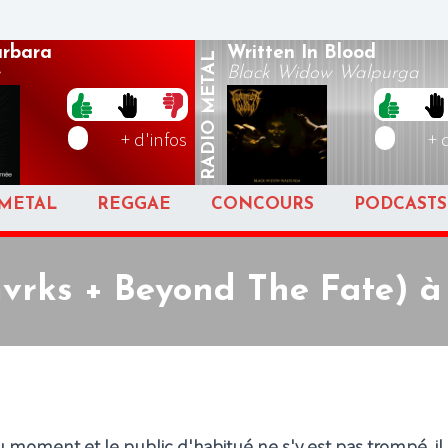
arbara
Written In Blood
METAL
Black Widow Walpurga
RADIO
+ d'infos
+ 
METAL
REGGAE
CONCOURS
PODCASTS
vrks + Beyond The Fate) à
 moment et le public d'habitué ne s'y est pas trompé, il 