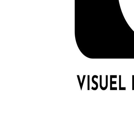
LE GROS RIFFIFI
LE GROS RI
LE GROS RIFFIFI – Surfin’
LE G
!!!
The Covers !!!
Littér