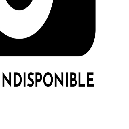
FFIFI
LE GROS RIFFIFI
ROS RIFFIFI –
LE GROS RIFFIFI – 
aturock !!!
Days To Rock !!!