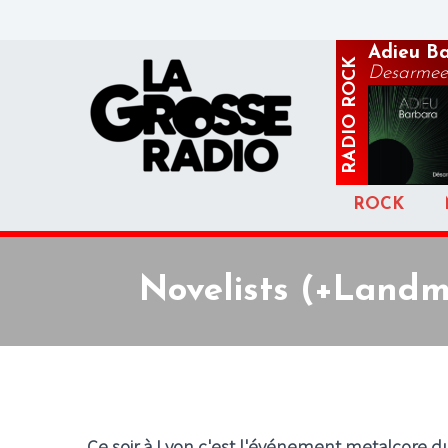
Adieu B
ROCK
Desarmee
RADIO
ROCK
Novelists (+Landm
Ce soir à Lyon c'est l'événement metalcore du