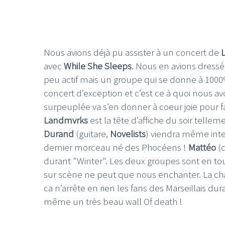
Nous avions déjà pu assister à un concert de
avec
While She Sleeps
. Nous en avions dressé
peu actif mais un groupe qui se donne à 1000%
concert d’exception et c’est ce à quoi nous a
surpeuplée va s’en donner à coeur joie pour f
Landmvrks
est la tête d’affiche du soir tell
Durand
(guitare,
Novelists
) viendra même inter
dernier morceau né des Phocéens !
Mattéo
(c
durant "Winter". Les deux groupes sont en t
sur scène ne peut que nous enchanter. La chal
ca n’arrête en rien les fans des Marseillais du
même un très beau wall Of death !