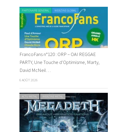
PARTENAIRE GENERAL
WEBZINE GLOBAL
FrancoFans n°120 : ORP – OAI REGGAE
PARTY, Une Touche d’Optimisme, Marty,
David McNeil…
6 AOÛT 2026
ACTU METAL
WEBZINE METAL