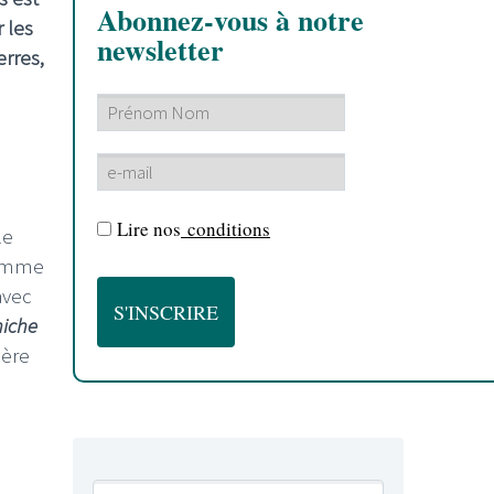
Abonnez-vous à notre
 les
newsletter
erres,
Lire nos
conditions
le
comme
avec
iche
ière