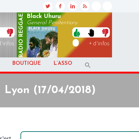
REGGAE
Black Uhuru
General Penitentiary
RADIO
d'infos
+ d'infos
BOUTIQUE
L’ASSO
 Lyon (17/04/2018)
s'est