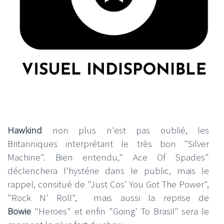
Hawkind
non plus n'est pas oublié, les
Britanniques interprétant le très bon "Silver
Machine". Bien entendu," Ace Of Spades"
déclenchera l'hystérie dans le public, mais le
rappel, consitué de "Just Cos' You Got The Power",
"Rock N' Roll", mais aussi la reprise de
Bowie
"Heroes" et enfin "Going' To Brasil" sera le