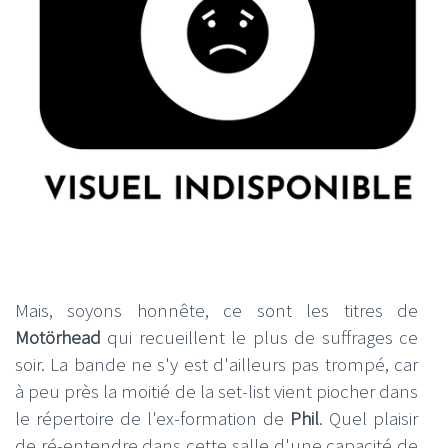
Mais, soyons honnête, ce sont les titres de
Motörhead
qui recueillent le plus de suffrages ce
soir. La bande ne s'y est d'ailleurs pas trompé, car
à peu près la moitié de la set-list vient piocher dans
le répertoire de l'ex-formation de
Phil
. Quel plaisir
de ré-entendre dans cette salle d'une capacité de