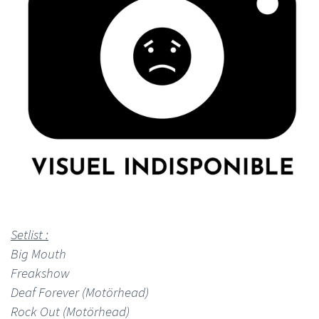
Setlist :
Big Mouth
Freakshow
Deaf Forever (Motörhead)
Rock Out (Motörhead)