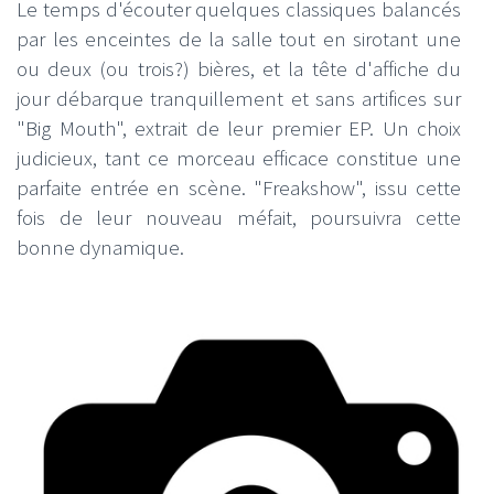
Le temps d'écouter quelques classiques balancés
par les enceintes de la salle tout en sirotant une
ou deux (ou trois?) bières, et la tête d'affiche du
jour débarque tranquillement et sans artifices sur
"Big Mouth", extrait de leur premier EP. Un choix
judicieux, tant ce morceau efficace constitue une
parfaite entrée en scène. "Freakshow", issu cette
fois de leur nouveau méfait, poursuivra cette
bonne dynamique.