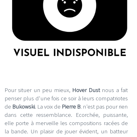
Pour situer un peu mieux,
Hover Dust
nous a fait
penser plus d'une fois ce soir à leurs compatriotes
de
Bukowski
. La voix de
Pierre B
. n'est pas pour rien
dans cette ressemblance. Ecorchée, puissante,
elle porte à merveille les compositions racées de
la bande. Un plaisir de jouer évident, un batteur