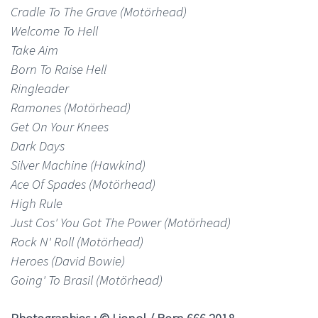
Cradle To The Grave (Motörhead)
Welcome To Hell
Take Aim
Born To Raise Hell
Ringleader
Ramones (Motörhead)
Get On Your Knees
Dark Days
Silver Machine (Hawkind)
Ace Of Spades (Motörhead)
High Rule
Just Cos' You Got The Power (Motörhead)
Rock N' Roll (Motörhead)
Heroes (David Bowie)
Going' To Brasil (Motörhead)