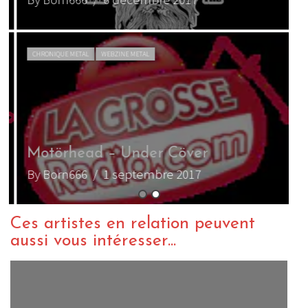
CHRONIQUE METAL
WEBZINE METAL
P
Motörhead – Under Cöver
By Born666
/ 1 septembre 2017
B
Ces artistes en relation peuvent
aussi vous intéresser...