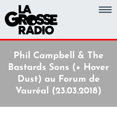
Phil Campbell & The
Bastards Sons (+ Hover
Dust) au Forum de
Vauréal (23.03.2018)