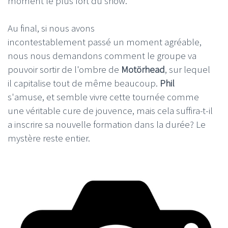
moment le plus fort du show.
Au final, si nous avons
incontestablement passé un moment agréable,
nous nous demandons comment le groupe va
pouvoir sortir de l'ombre de
Motörhead
, sur lequel
il capitalise tout de même beaucoup.
Phil
s'amuse, et semble vivre cette tournée comme
une véritable cure de jouvence, mais cela suffira-t-il
a inscrire sa nouvelle formation dans la durée? Le
mystère reste entier.