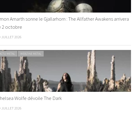
mon Amarth sonne le Gjallarhorn : The Allfather Awakens arrivera
e 2 octobre
0 JUILLET 2026
ACTU METAL
WEBZINE METAL
helsea Wolfe dévoile The Dark
9 JUILLET 2026