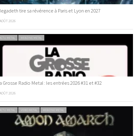
egadeth tire sa révérence à Paris et Lyon en 2027
 AOÛT 2026
ACTU METAL
WEBZINE METAL
a Grosse Radio Metal : les entrées 2026 #31 et #32
 AOÛT 2026
ACTU METAL
VIDEO METAL
WEBZINE METAL