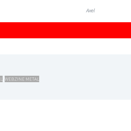
Axel
L
,
WEBZINE METAL