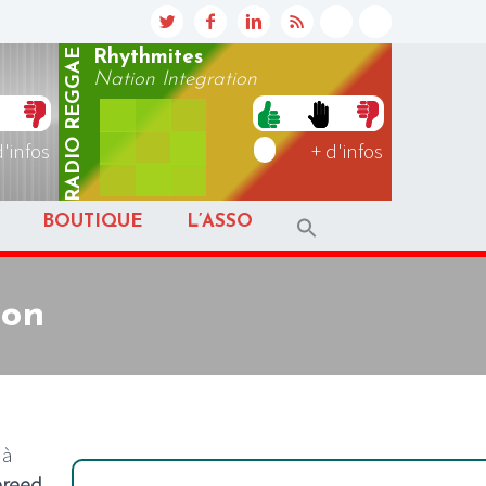
REGGAE
Rhythmites
Nation Integration
RADIO
d'infos
+ d'infos
BOUTIQUE
L’ASSO
ton
 à
breed
,