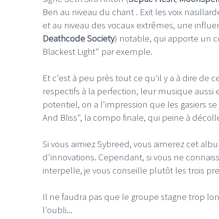
Ben au niveau du chant . Exit les voix nasill
et au niveau des vocaux extrêmes, une influ
Deathcode Society
) notable, qui apporte un cô
Blackest Light" par exemple.
LE GROS RIFFIF
Et c'est à peu près tout ce qu'il y a à dire de 
LE GRO
respectifs à la perfection, leur musique aussi e
Christm
potentiel, on a l'impression que les gasiers
And Bliss", la compo finale, qui peine à décoller
Si vous aimiez Sybreed, vous aimerez cet album
d'innovations. Cependant, si vous ne connais
interpelle, je vous conseille plutôt les trois
Il ne faudra pas que le groupe stagne trop l
l'oubli...