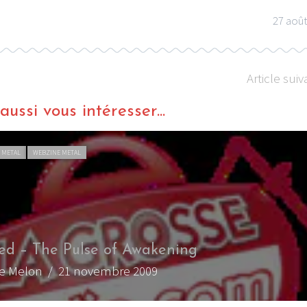
27 aoû
Article suiv
ussi vous intéresser...
 METAL
WEBZINE METAL
ed – The Pulse of Awakening
de Melon
/ 21 novembre 2009