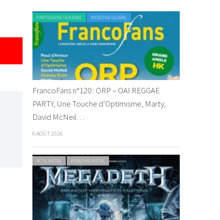
PARTENAIRE GENERAL
WEBZINE GLOBAL
FrancoFans n°120 : ORP – OAI REGGAE
PARTY, Une Touche d’Optimisme, Marty,
David McNeil…
6 AOÛT 2026
ACTU METAL
WEBZINE METAL