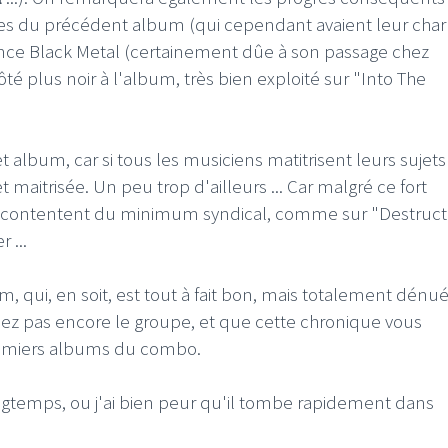
ardes du précédent album (qui cependant avaient leur cha
ence Black Metal (certainement dûe à son passage chez
té plus noir à l'album, très bien exploité sur "Into The
I
LE GROS RIFFIFI
cet album, car si tous les musiciens matitrisent leurs sujets
S RIFFIFI –
LE GROS RIFFIFI – Su
t maitrisée. Un peu trop d'ailleurs ... Car malgré ce fort
as Riffifi 2025 !!!
The Covers !!!
 se contentent du minimum syndical, comme sur "Destruct
 ...
, qui, en soit, est tout à fait bon, mais totalement dénu
sez pas encore le groupe, et que cette chronique vous
 premiers albums du combo.
ongtemps, ou j'ai bien peur qu'il tombe rapidement dans