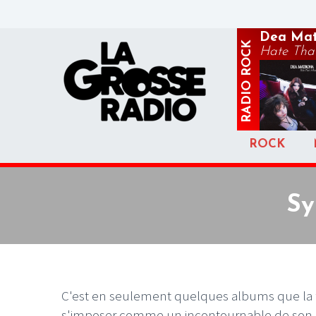
Dea Mat
ROCK
Hate That
RADIO
ROCK
Sy
C'est en seulement quelques albums que la for
s'imposer comme un incontournable de son styl