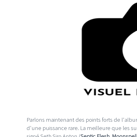
Parlons maintenant des points forts de l'alb
d'une puissance rare. La meilleure que les sui
signé Seth Siro Anton (
Septic Flesh
,
Moonspel