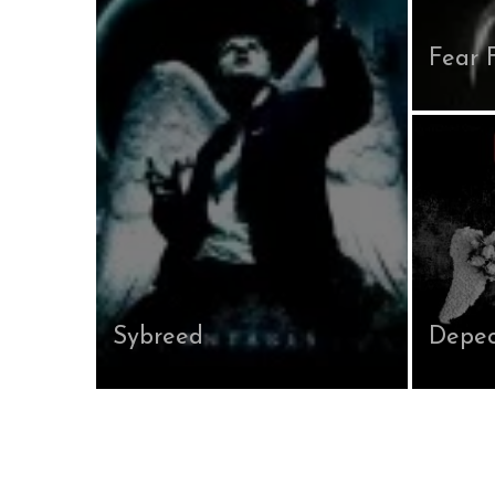
Fear 
Sybreed
Depe