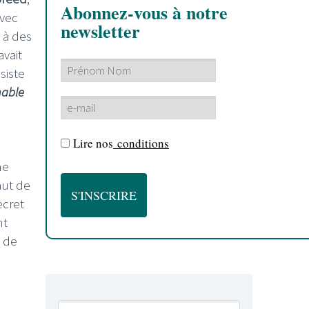
Abonnez-vous à notre
avec
newsletter
e à des
avait
siste
nable
Lire nos
conditions
ne
aut de
ecret
nt
m de