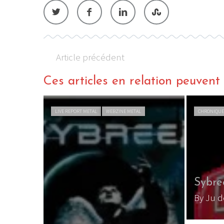
Article précédent
Ces articles en relation peuvent a
LIVE REPORT METAL
WEBZINE METAL
CHRONIQUE
Sybre
By Ju 