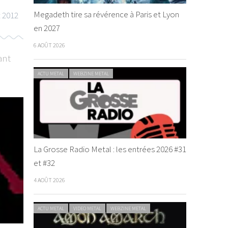
Megadeth tire sa révérence à Paris et Lyon
t 2012
en 2027
6 AOÛT 2026
ant
ACTU METAL
WEBZINE METAL
La Grosse Radio Metal : les entrées 2026 #31
et #32
4 AOÛT 2026
ACTU METAL
VIDEO METAL
WEBZINE METAL