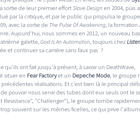
a sortie de leur premier effort
Slave Design
en 2004, puis 
ué par la critique, et par le public qui propulsa le group
9, avec la sortie de
The Pulse Of Awakening
, la formation 
nre. Aujourd'hui, nous sommes en 2012, un nouveau bas
uatrième galette,
God Is An Automaton
, toujours chez
Liste
cée et continuer sa carrière sans faux pas ?
ce qu'ils ont fait jusqu'à présent, à savoir un DeathWave,
t situer en
Fear Factory
et un
Depeche Mode
, le groupe 
écédentes réalisations. Et c'est bien là le principal déf
 de pouvoir nous servir des tubes dont eux seuls ont le s
st Resistance", "Challenger"), le groupe tombe rapideme
 trop souvent sur les mêmes ficelles, ce qui prive l'albu