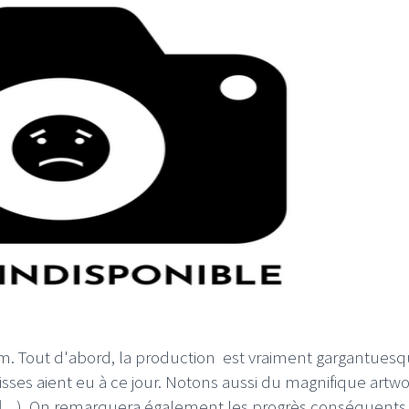
um. Tout d'abord, la production est vraiment gargantuesq
sses aient eu à ce jour. Notons aussi du magnifique artwo
l
...). On remarquera également les progrès conséquents