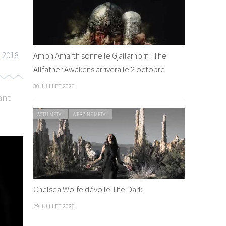
n 2018
Amon Amarth sonne le Gjallarhorn : The
Allfather Awakens arrivera le 2 octobre
30 JUILLET 2026
ant
ACTU METAL
WEBZINE METAL
Chelsea Wolfe dévoile The Dark
29 JUILLET 2026