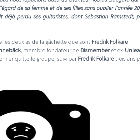
’égard de sa femme et de ses filles sans oublier l’année 2
t déjà perdu ses guitaristes, dont Sebastian Ramstedt, p
ré les deux as de la gâchette que sont
Fredrik Folkare
ennebäck
, membre fondateur de
Dismember
et ex-
Unlea
nier quitte le groupe, suivi par
Fredrik Folkare
trois ans 