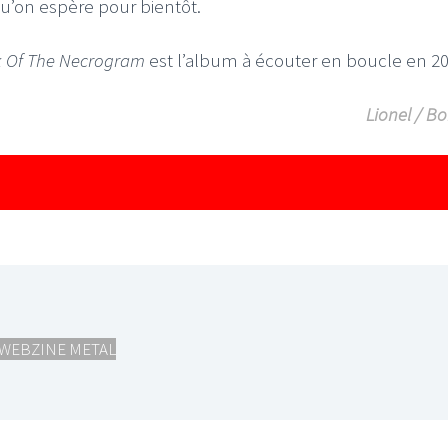
qu’on espère pour bientôt.
 Of The Necrogram
est l’album à écouter en boucle en 20
Lionel / B
WEBZINE METAL