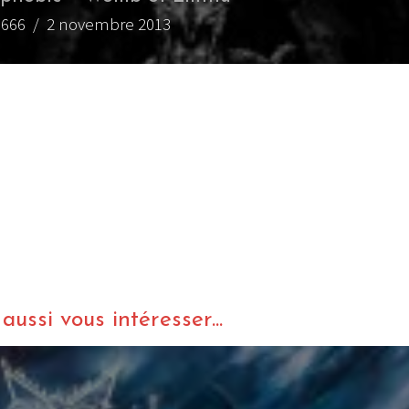
n666
/ 2 novembre 2013
ussi vous intéresser...