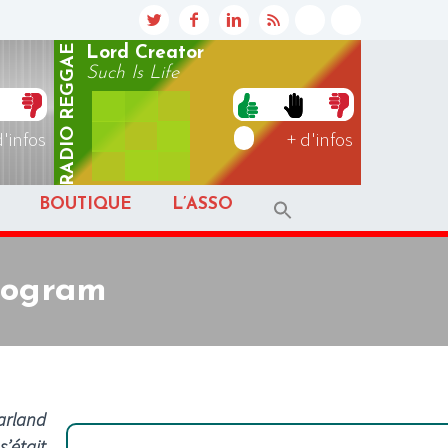
REGGAE
Lord Creator
Such Is Life
RADIO
d'infos
+ d'infos
BOUTIQUE
L’ASSO
rogram
arland
s’était