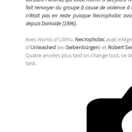
fait renvoyer du groupe à cause de violence à l
n’était pas en reste puisque Necrophobic avai
depuis Darkside (1996).
Avec
Womb of Lilithu
,
Necrophobic
avait intég
d’
Unleashed
(ex-
Siebenbürgen
) et
Robert S
Quatre années plus tard on change tout, ce der
tard.