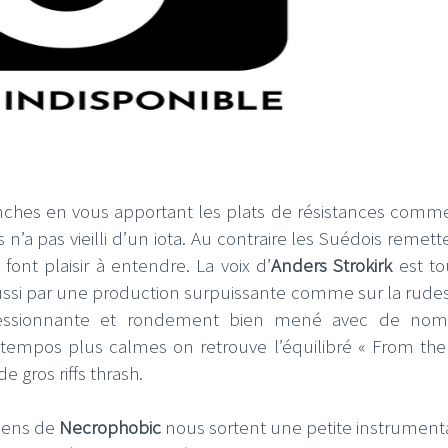
ches en vous apportant les plats de résistances comm
s n’a pas vieilli d’un iota. Au contraire les Suédois remet
ont plaisir à entendre. La voix d’
Anders Strokirk
est to
e aussi par une production surpuissante comme sur la rude
pressionnante et rondement bien mené avec de nom
 tempos plus calmes on retrouve l’équilibré « From the
e gros riffs thrash.
iens de
Necrophobic
nous sortent une petite instrument