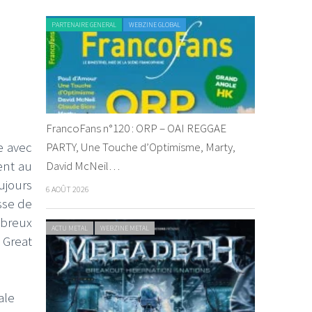
PARTENAIRE GENERAL
WEBZINE GLOBAL
FrancoFans n°120 : ORP – OAI REGGAE
e avec
PARTY, Une Touche d’Optimisme, Marty,
tent au
David McNeil…
ujours
6 AOÛT 2026
sse de
breux
ACTU METAL
WEBZINE METAL
 Great
ale