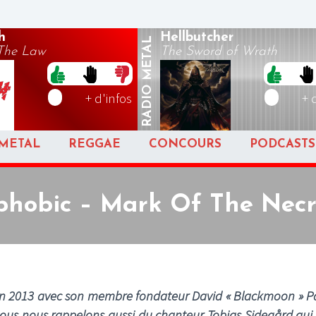
h
Hellbutcher
METAL
 The Law
The Sword of Wrath
RADIO
+ d'infos
+ 
METAL
REGGAE
CONCOURS
PODCASTS
phobic – Mark Of The Nec
u en 2013 avec son membre fondateur David « Blackmoon » P
 Nous nous rappelons aussi du chanteur Tobias Sidegård qui 