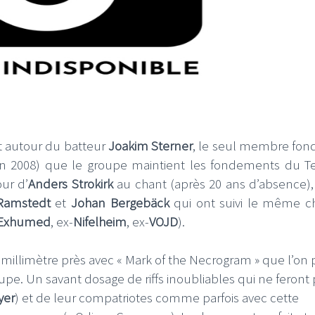
st autour du batteur
Joakim Sterner
, le seul membre fon
en 2008) que le groupe maintient les fondements du 
our d’
Anders Strokirk
au chant (après 20 ans d’absence),
 Ramstedt
et
Johan Bergebäck
qui ont suivi le même 
Exhumed
, ex-
Nifelheim
, ex-
VOJD
).
u millimètre près avec « Mark of the Necrogram » que l’on
e. Un savant dosage de riffs inoubliables qui ne feront 
yer
) et de leur compatriotes comme parfois avec cette