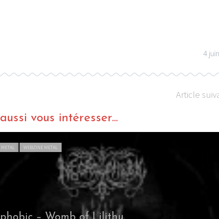
4 jui
Article suiv
ussi vous intéresser...
 METAL
WEBZINE METAL
phobic – Womb of Lilithu