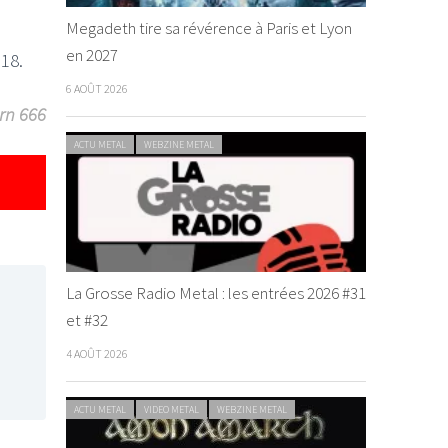
Megadeth tire sa révérence à Paris et Lyon
en 2027
18.
6 AOÛT 2026
orn 666
ACTU METAL
WEBZINE METAL
La Grosse Radio Metal : les entrées 2026 #31
et #32
4 AOÛT 2026
ACTU METAL
VIDEO METAL
WEBZINE METAL