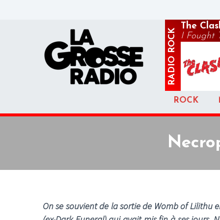
The Clas
ROCK
I Fought
RADIO
ROCK
Necro
On se souvient de la sortie de Womb of Lilith
(ex-Dark Funeral) qui avait mis fin à ses jours.