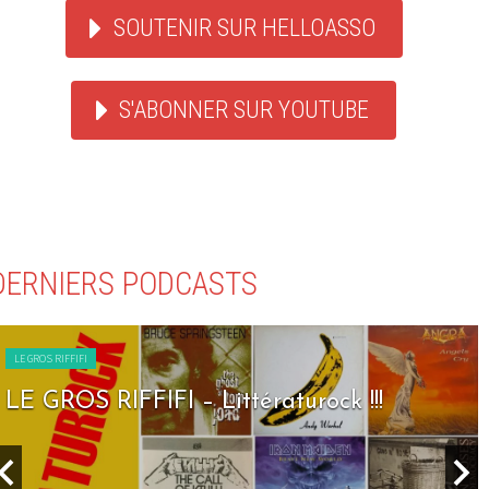
SOUTENIR SUR HELLOASSO
S'ABONNER SUR YOUTUBE
DERNIERS PODCASTS
LE GROS RIFFIFI
turock !!!
LE GROS RIFFIFI – Seven 