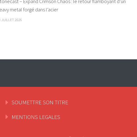
tonecast – Expand Crimson Chaos : le retour flamboyant d’un
eavy metal forgé dans l’acier
8 JUILLET 2026
SOUMETTRE SON TITRE
MENTIONS LEGALES