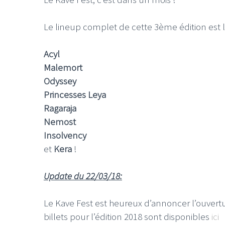
Le lineup complet de cette 3ème édition est le
Acyl
Malemort
LE GROS RIFFIF
Odyssey
LE GRO
Princesses Leya
Christm
Ragaraja
Nemost
Insolvency
et
Kera
!
Update du 22/03/18:
Le Kave Fest est heureux d’annoncer l’ouvertur
billets pour l’édition 2018 sont disponibles
ici