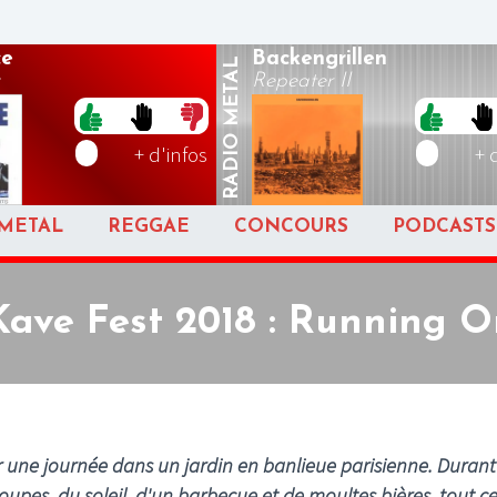
ce
Backengrillen
METAL
Repeater II
RADIO
+ d'infos
+ 
METAL
REGGAE
CONCOURS
PODCASTS
Kave Fest 2018 : Running O
sur une journée dans un jardin en banlieue parisienne. Durant
oupes, du soleil, d'un barbecue et de moultes bières, tout ce