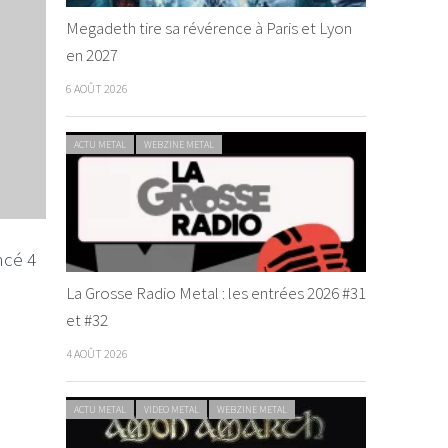
Megadeth tire sa révérence à Paris et Lyon
en 2027
6 AOÛT 2026
ACTU METAL
WEBZINE METAL
ncé 4
La Grosse Radio Metal : les entrées 2026 #31
et #32
4 AOÛT 2026
ACTU METAL
VIDEO METAL
WEBZINE METAL