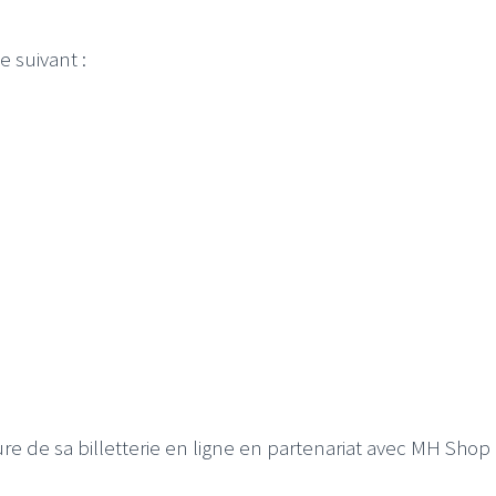
 suivant :
I
LE GROS RIFFIFI
S RIFFIFI –
LE GROS RIFFIFI – Su
as Riffifi 2025 !!!
The Covers !!!
e de sa billetterie en ligne en partenariat avec MH Shop 