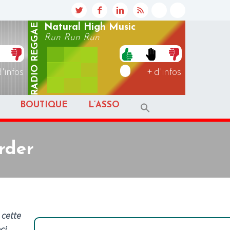
REGGAE
Natural High Music
Run Run Run
RADIO
d'infos
+ d'infos
BOUTIQUE
L’ASSO
rder
 cette
ci