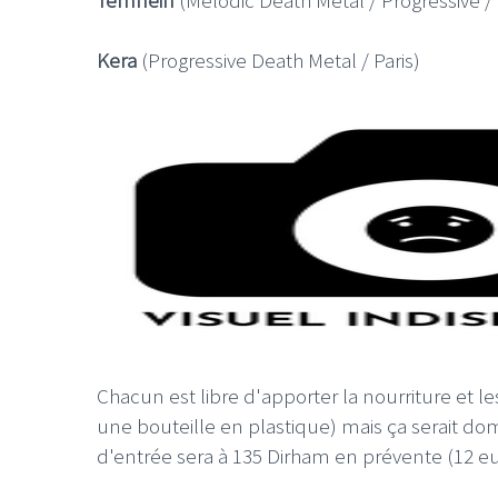
Kera
(Progressive Death Metal / Paris)
Chacun est libre d'apporter la nourriture et l
une bouteille en plastique) mais ça serait do
d'entrée sera à 135 Dirham en prévente (12 eu