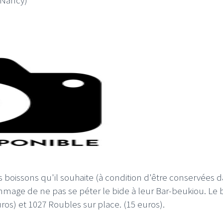
es boissons qu'il souhaite (à condition d'être conservées 
mmage de ne pas se péter le bide à leur Bar-beukiou. Le b
ros) et 1027 Roubles sur place. (15 euros).