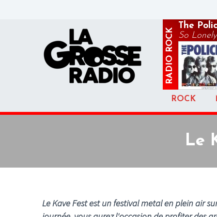
The Poli
ROCK
So Lonely
RADIO
ROCK
Le 
Le Kave Fest est un festival metal en plein air 
journée, vous aurez l'occasion de profiter des gr