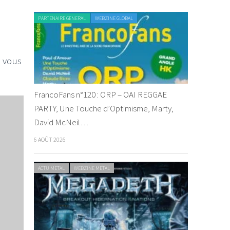
PARTENAIRE GENERAL
WEBZINE GLOBAL
n vous
FrancoFans n°120 : ORP – OAI REGGAE
PARTY, Une Touche d’Optimisme, Marty,
David McNeil…
6 AOÛT 2026
ACTU METAL
WEBZINE METAL