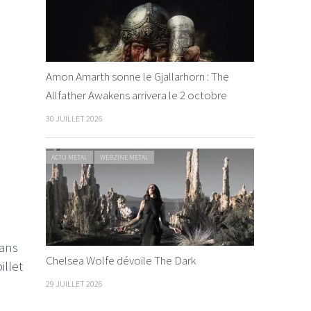
Amon Amarth sonne le Gjallarhorn : The
Allfather Awakens arrivera le 2 octobre
30 JUILLET 2026
ACTU METAL
WEBZINE METAL
dans
Chelsea Wolfe dévoile The Dark
illet
29 JUILLET 2026