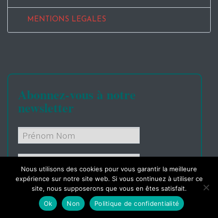
MENTIONS LEGALES
Abonnez-vous à notre
newsletter
Nous utilisons des cookies pour vous garantir la meilleure
expérience sur notre site web. Si vous continuez à utiliser ce
Lire nos
conditions
site, nous supposerons que vous en êtes satisfait.
Ok
Non
Politique de confidentialité