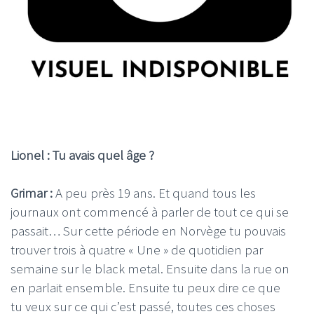
Lionel : Tu avais quel âge ?
Grimar :
A peu près 19 ans. Et quand tous les
journaux ont commencé à parler de tout ce qui se
passait… Sur cette période en Norvège tu pouvais
trouver trois à quatre « Une » de quotidien par
semaine sur le black metal. Ensuite dans la rue on
en parlait ensemble. Ensuite tu peux dire ce que
tu veux sur ce qui c’est passé, toutes ces choses