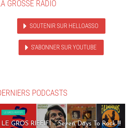
LA GROSSE RADIO
SOUTENIR SUR HELLOASSO
S'ABONNER SUR YOUTUBE
DERNIERS PODCASTS
LE GROS RIFFIFI
LE GROS RIFFIFI – Seven Days To Rock !!!