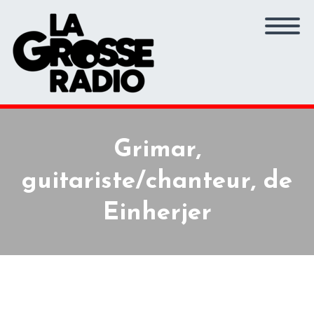
Grimar,
guitariste/chanteur, de
Einherjer