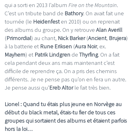
qui a sorti en 2013 l’album
Fire on the Mountain
.
C’est un tribute band de
Bathory
. On avait fait une
tournée (le
Heidenfest
en 2010) ou on reprenait
des albums du groupe. On y retrouve
Alan Averill
(
Primordial
) au chant,
Nick Barker
(
Ancient
,
Brujera
)
à la batterie et
Rune Eriksen
(
Aura Noir
, ex.
Mayhem
) et
Patrik Lindgren
de
Thyrfing
. On a fait
cela pendant deux ans mais maintenant c’est
difficile de reprendre ça. On a pris des chemins
différents. Je ne pense pas qu’on en fera un autre.
Je pense aussi qu’
Ereb Altor
le fait très bien.
Lionel : Quand tu étais plus jeune en Norvège au
début du black metal, étais-tu fier de tous ces
groupes qui sortaient des albums et étaient parfois
hors la loi…