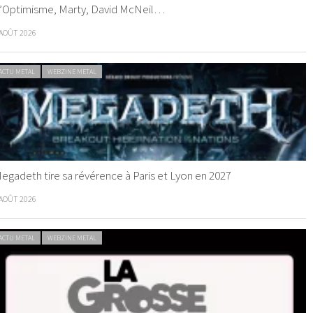
’Optimisme, Marty, David McNeil…
 AOÛT 2026
ACTU METAL
WEBZINE METAL
egadeth tire sa révérence à Paris et Lyon en 2027
 AOÛT 2026
ACTU METAL
WEBZINE METAL