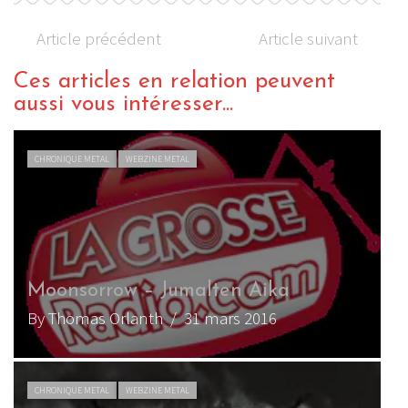
Article précédent
Article suivant
Ces articles en relation peuvent
aussi vous intéresser...
CHRONIQUE METAL
WEBZINE METAL
Moonsorrow – Jumalten Aika
By Thomas Orlanth
/ 31 mars 2016
CHRONIQUE METAL
WEBZINE METAL