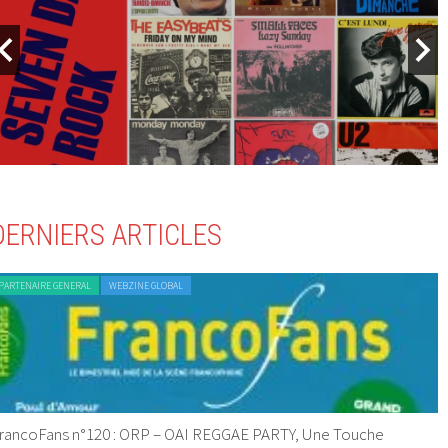
DERNIERS ARTICLES
PARTENAIRE GENERAL
WEBZINE GLOBAL
rancoFans n°120 : ORP – OAI REGGAE PARTY, Une Touche