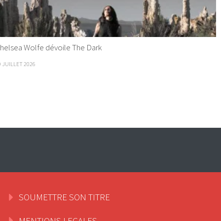
helsea Wolfe dévoile The Dark
9 JUILLET 2026
SOUMETTRE SON TITRE
MENTIONS LEGALES