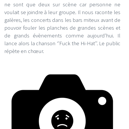
ne sont que deux sur scène car personne ne
voulait se joindre à leur groupe. Il nous raconte les
galères, les concerts dans les bars miteux avant de
pouvoir fouler les planches de grandes scènes et
de grands évènements comme aujourd’hui. Il
lance alors la chanson ‘’Fuck the Hi-Hat’’. Le public
répète en chœur.