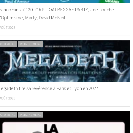
rancoFans n°120 : ORP – OAI REGGAE PARTY, Une Touche
’Optimisme, Marty, David McNeil…
 AOÛT 2026
ACTU METAL
WEBZINE METAL
egadeth tire sa révérence à Paris et Lyon en 2027
 AOÛT 2026
ACTU METAL
WEBZINE METAL