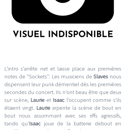
L’intro s’arrête net et laisse place aux premières
notes de ‘’Sockets’’. Les musiciens de
Slaves
nous
dispensent leur punk démentiel dès les premières
secondes du concert. Ils n’ont beau être que deux
sur scène,
Laurie
et
Isaac
l’occupent comme s’ils
étaient vingt.
Laurie
arpente la scène de bout en
bout nous assommant avec ses riffs agressifs,
tandis qu’
Isaac
joue de la batterie debout en