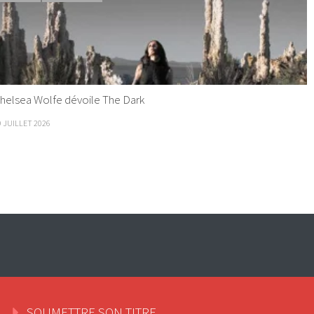
helsea Wolfe dévoile The Dark
9 JUILLET 2026
SOUMETTRE SON TITRE