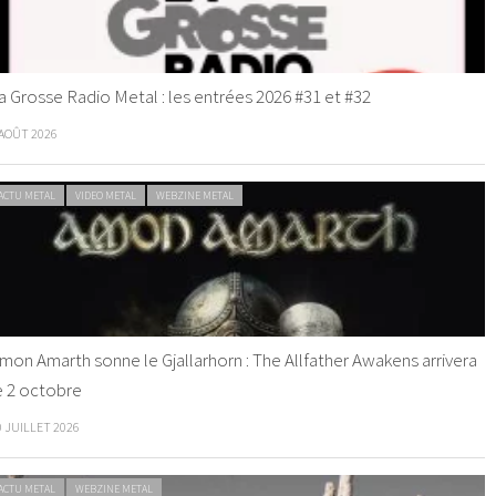
a Grosse Radio Metal : les entrées 2026 #31 et #32
 AOÛT 2026
ACTU METAL
VIDEO METAL
WEBZINE METAL
mon Amarth sonne le Gjallarhorn : The Allfather Awakens arrivera
e 2 octobre
0 JUILLET 2026
ACTU METAL
WEBZINE METAL