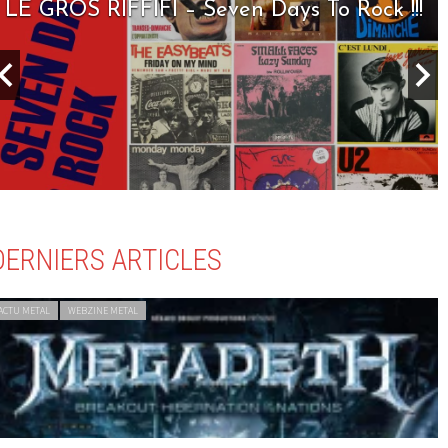
LE GROS RIFFIFI – Seven Days To Rock !!!
DERNIERS ARTICLES
ACTU METAL
WEBZINE METAL