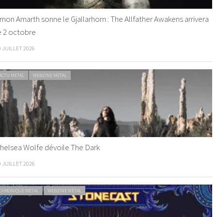
mon Amarth sonne le Gjallarhorn : The Allfather Awakens arrivera
e 2 octobre
0 JUILLET 2026
ACTU METAL
WEBZINE METAL
helsea Wolfe dévoile The Dark
9 JUILLET 2026
CHRONIQUE METAL
WEBZINE METAL