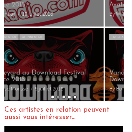
Avatar au Download 2018
o
By Wilhelm
/ 9 juillet 2018
B
LIVE REPORT METAL
WEBZINE METAL
T
Vandenberg’s MoonKings au
–
Download 2018
a
By Born666
/ 9 juillet 2018
B
Ces artistes en relation peuvent
aussi vous intéresser...