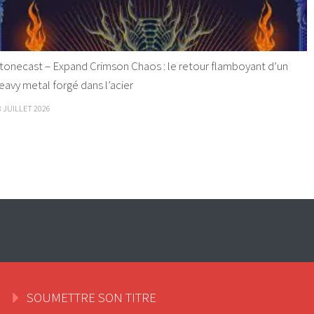
tonecast – Expand Crimson Chaos : le retour flamboyant d’un
eavy metal forgé dans l’acier
8 JUILLET 2026
SOUMETTRE SON TITRE