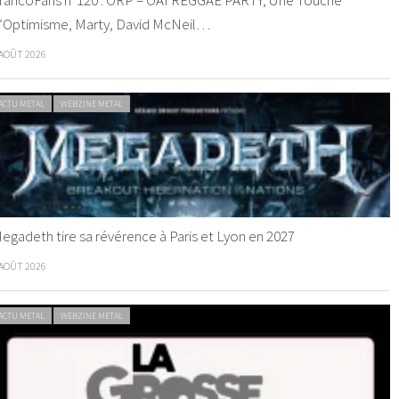
rancoFans n°120 : ORP – OAI REGGAE PARTY, Une Touche
’Optimisme, Marty, David McNeil…
 AOÛT 2026
ACTU METAL
WEBZINE METAL
egadeth tire sa révérence à Paris et Lyon en 2027
 AOÛT 2026
ACTU METAL
WEBZINE METAL