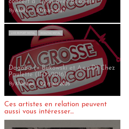
concert à Lyon avec Bukowski
By Axel C
/ 10 mars 2017
LIVE REPORT METAL
WEBZINE METAL
Dagoba (+ Bukowski et A.c.o.D) Chez
Paulette (11.03.2016)
By Xhantiax
/ 22 mars 2016
Ces artistes en relation peuvent
aussi vous intéresser...