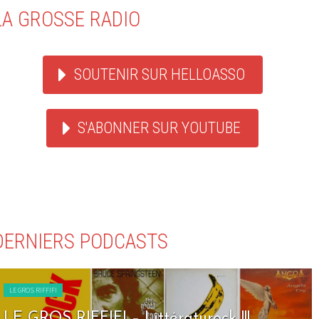
LA GROSSE RADIO
SOUTENIR SUR HELLOASSO
S'ABONNER SUR YOUTUBE
DERNIERS PODCASTS
LE GROS RIFFIFI
LE GROS RIFFIFI – Littératurock !!!