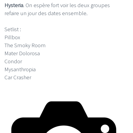
Hysteria
. On espère fort voir les deux groupes
refaire un jour des dates ensemble.
Setlist :
Pillbox
The Smoky Room
Mater Dolorosa
Condor
Mysanthropia
Car Crasher