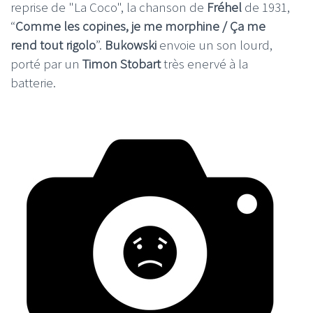
reprise de "La Coco", la chanson de
Fréhel
de 1931,
“
Comme les copines, je me morphine / Ça me
rend tout rigolo
”.
Bukowski
envoie un son lourd,
porté par un
Timon Stobart
très enervé à la
batterie.