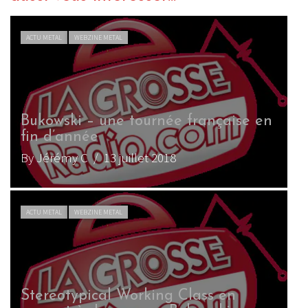
ACTU METAL
WEBZINE METAL
Bukowski – une tournée française en
fin d’année
By Jérémy C
/ 13 juillet 2018
ACTU METAL
WEBZINE METAL
Stereotypical Working Class en