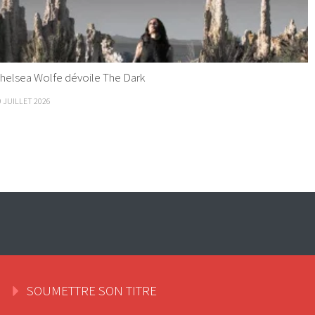
helsea Wolfe dévoile The Dark
9 JUILLET 2026
SOUMETTRE SON TITRE