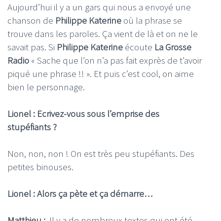
Aujourd’hui il y a un gars qui nous a envoyé une
chanson de
Philippe Katerine
où la phrase se
trouve dans les paroles. Ça vient de là et on ne le
savait pas. Si
Philippe Katerine
écoute
La Grosse
Radio
« Sache que l’on n’a pas fait exprès de t’avoir
piqué une phrase !! ». Et puis c’est cool, on aime
bien le personnage.
Lionel : Ecrivez-vous sous l’emprise des
stupéfiants ?
Non, non, non ! On est très peu stupéfiants. Des
petites binouses.
Lionel : Alors ça pète et ça démarre…
Matthieu :
Il y a de nombreux textes qui ont été