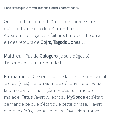
Lionel : Est ce que Rammstein connaît le titre « Kammthaar ».
Oui ils sont au courant. On sait de source sûre
qu’ils ont vu le clip de « Kammthaar ».
Apparemment ça les a fait rire. En revanche on a
eu des retours de
Gojira,
Tagada Jones
…
Matthieu :
Pas de
Calogero
, je suis dégouté.
J’attends plus un retour de lui...
Emmanuel :
...Ce sera plus de la part de son avocat
je crois (
rires
)... et on vient de découvrir d’où venait
la phrase « Un chien géant ». c’est un truc de
malade.
Fetus
l’avait vu écrit su
MySpace
et s’était
demandé ce que c’était que cette phrase. Il avait
cherché d’où ça venait et puis n’avait rien trouvé.