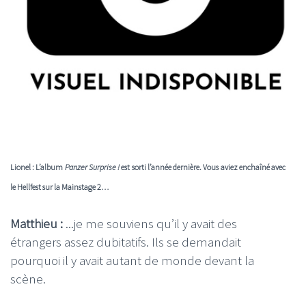
Lionel : L’album
Panzer Surprise !
est sorti l’année dernière. Vous aviez enchaîné avec
le Hellfest sur la Mainstage 2…
Matthieu :
...je me souviens qu’il y avait des
étrangers assez dubitatifs. Ils se demandait
pourquoi il y avait autant de monde devant la
scène.