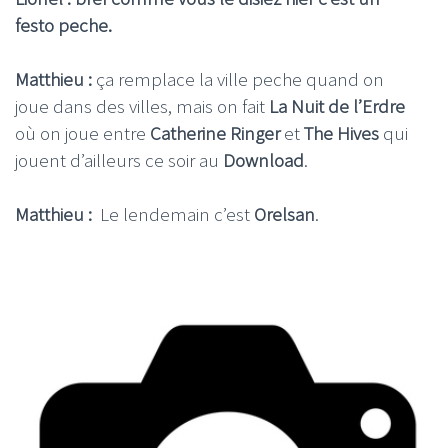
festo peche.
Matthieu :
ça remplace la ville peche quand on
joue dans des villes, mais on fait
La Nuit de l’Erdre
où on joue entre
Catherine Ringer
et
The Hives
qui
jouent d’ailleurs ce soir au
Download
.
Matthieu :
Le lendemain c’est
Orelsan
.