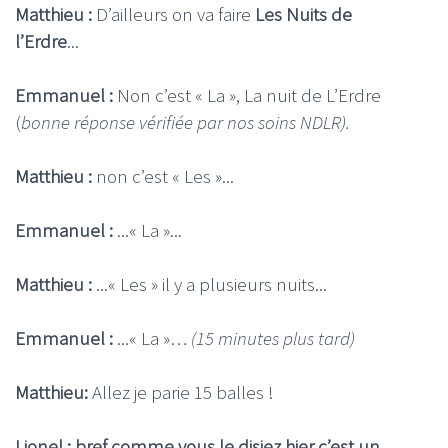
Matthieu :
D’ailleurs on va faire
Les Nuits de
l’Erdre
...
Emmanuel :
Non c’est « La », La nuit de L’Erdre
(
bonne réponse vérifiée par nos soins NDLR).
Matthieu :
non c’est « Les »...
Emmanuel :
...« La »...
Matthieu :
...« Les » il y a plusieurs nuits...
Emmanuel :
...« La »…
(15 minutes plus tard)
Matthieu:
Allez je parie 15 balles !
Lionel : bref comme vous le disiez hier c’est un