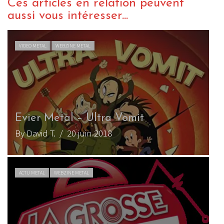
Ces articles en relation peuvent
aussi vous intéresser...
VIDEO METAL
WEBZINE METAL
U
Evier Metal – Ultra Vomit
By David T.
/ 20 juin 2018
B
ACTU METAL
WEBZINE METAL