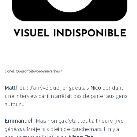
Lionel : Quels ont été vos derniers rêves ?
Matthieu :
J’ai rêvé que j’engueulais
Nico
pendant
une interview car il n’arrêtait pas de parler aux gens
autour...
Emmanuel :
Mais non ça c’était tout à l’heure (
rire
général
). Moi je fais plein de cauchemars. Il n’y a
pas longtemps j’ai rêvé de
Albert Fish
.