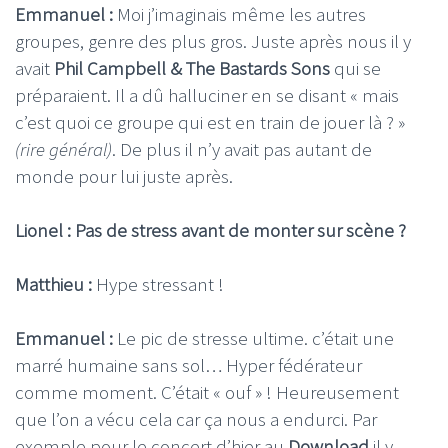
Emmanuel :
Moi j’imaginais même les autres
groupes, genre des plus gros. Juste après nous il y
avait
Phil Campbell & The Bastards Sons
qui se
préparaient. Il a dû halluciner en se disant « mais
c’est quoi ce groupe qui est en train de jouer là ? »
(rire général)
. De plus il n’y avait pas autant de
monde pour lui juste après.
Lionel : Pas de stress avant de monter sur scène ?
Matthieu :
Hype stressant !
Emmanuel :
Le pic de stresse ultime. c’était une
marré humaine sans sol… Hyper fédérateur
comme moment. C’était « ouf » ! Heureusement
que l’on a vécu cela car ça nous a endurci. Par
exemple pour le concert d’hier au
Download
il y