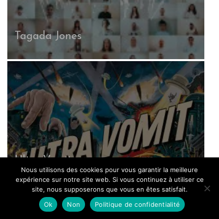
Tagada Jones
G
Ultra Vomit
Nous utilisons des cookies pour vous garantir la meilleure
expérience sur notre site web. Si vous continuez à utiliser ce
site, nous supposerons que vous en êtes satisfait.
Ok
Non
Politique de confidentialité
Abonnez-vous à notre