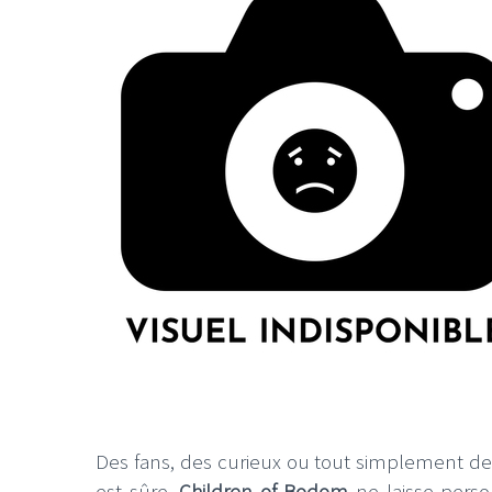
Des fans, des curieux ou tout simplement de
est sûre,
Children of Bodom
ne laisse perso