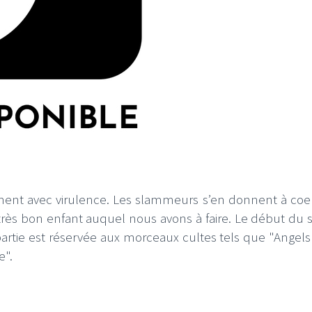
înent avec virulence. Les slammeurs s’en donnent à coeu
très bon enfant auquel nous avons à faire. Le début du s
tie est réservée aux morceaux cultes tels que "Angels
e".