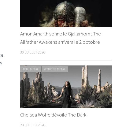
Amon Amarth sonne le Gjallarhorn : The
Allfather Awakens arrivera le 2 octobre
30 JUILLET 2026
ra
e
ACTU METAL
WEBZINE METAL
Chelsea Wolfe dévoile The Dark
29 JUILLET 2026