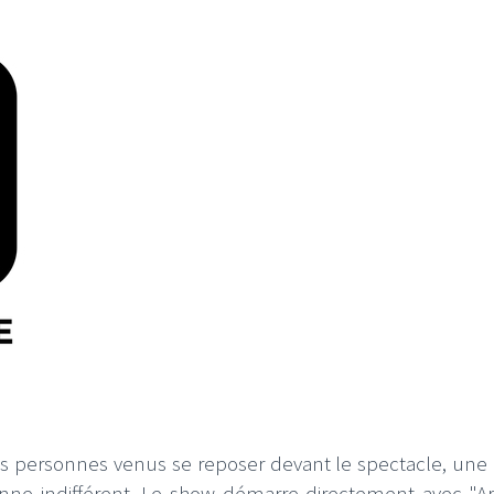
s personnes venus se reposer devant le spectacle, une
nne indifférent. Le show démarre directement avec "A