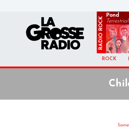
Pond
ROCK
Terrestrial
RADIO
ROCK
Chil
Samed