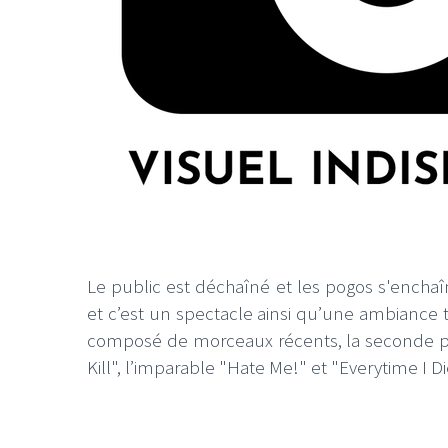
Le public est déchaîné et les pogos s'encha
et c’est un spectacle ainsi qu’une ambiance 
composé de morceaux récents, la seconde par
Kill", l’imparable "Hate Me!" et "Everytime I Di