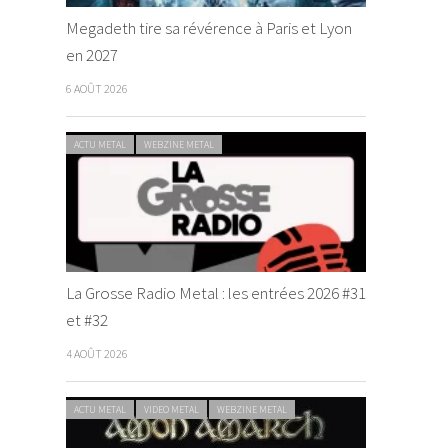
Megadeth tire sa révérence à Paris et Lyon
en 2027
6 AOÛT 2026
ACTU METAL
WEBZINE METAL
La Grosse Radio Metal : les entrées 2026 #31
et #32
4 AOÛT 2026
ACTU METAL
VIDEO METAL
WEBZINE METAL