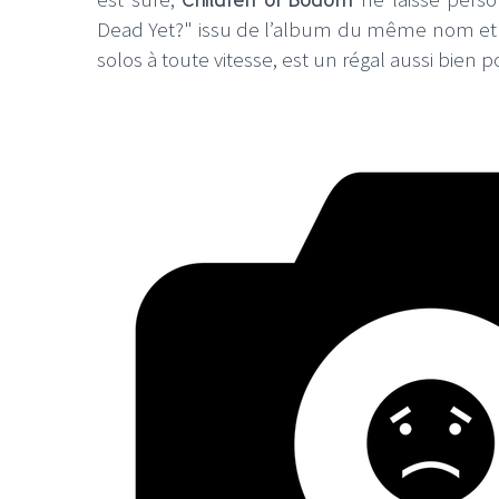
Dead Yet?" issu de l’album du même nom et le 
solos à toute vitesse, est un régal aussi bien 
LE GROS RIFFIFI
LE GROS R
Christmas R