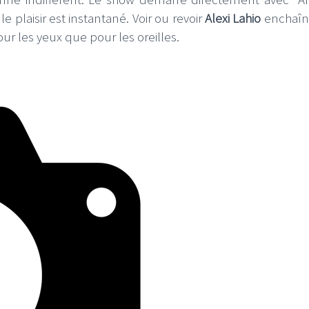
plaisir est instantané. Voir ou revoir
Alexi Lahio
enchaîn
pour les yeux que pour les oreilles.
LE GROS RIFFIFI
IFFIFI –
LE GROS RIFFIFI – Surfin
iffifi 2025 !!!
The Covers !!!