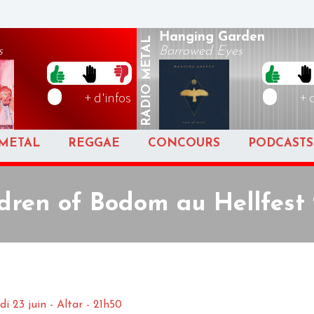
Hanging Garden
METAL
s
Borrowed Eyes
RADIO
+ d'infos
+ 
METAL
REGGAE
CONCOURS
PODCASTS
dren of Bodom au Hellfest
i 23 juin - Altar - 21h50