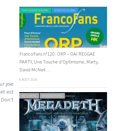
PARTENAIRE GENERAL
WEBZINE GLOBAL
FrancoFans n°120 : ORP – OAI REGGAE
PARTY, Une Touche d’Optimisme, Marty,
David McNeil…
6 AOÛT 2026
r joie
et est
ACTU METAL
WEBZINE METAL
 Don’t