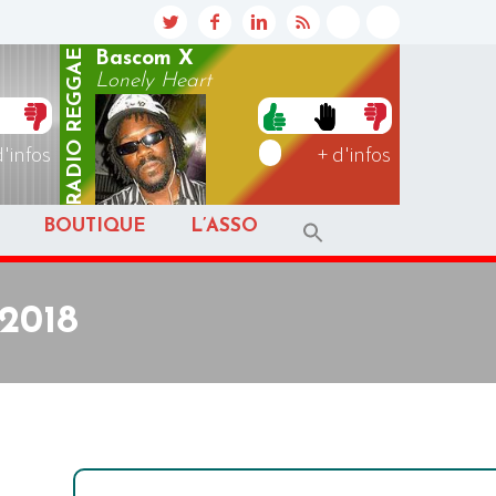
REGGAE
Bascom X
Lonely Heart
RADIO
d'infos
+ d'infos
BOUTIQUE
L’ASSO
 2018