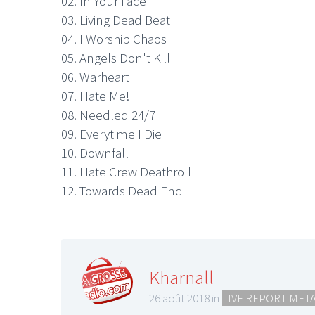
02. In Your Face
03. Living Dead Beat
04. I Worship Chaos
05. Angels Don't Kill
06. Warheart
07. Hate Me!
08. Needled 24/7
09. Everytime I Die
10. Downfall
11. Hate Crew Deathroll
12. Towards Dead End
Kharnall
26 août 2018 in
LIVE REPORT MET