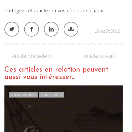
Partagez cet article sur vos réseaux sociaux :
26 août 2018
Article précédent
Article suivant
Ces articles en relation peuvent
aussi vous intéresser...
LIVE REPORT METAL
WEBZINE METAL
Amenra (+ NNRA) à la Gaîté-