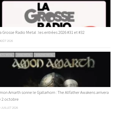
a Grosse Radio Metal : les entrées 2026 #31 et #32
 AOÛT 2026
ACTU METAL
VIDEO METAL
WEBZINE METAL
mon Amarth sonne le Gjallarhorn : The Allfather Awakens arrivera
e 2 octobre
0 JUILLET 2026