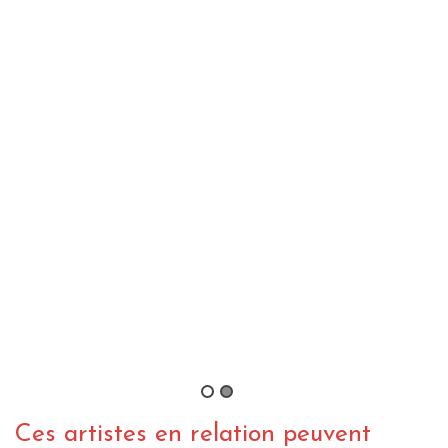
Amenra – Mass III (2005)
By Sanguine_Sky
/ 12 décembre 2014
CHRONIQUE METAL
WEBZINE METAL
Amenra – Mass V
By Born666
/ 14 décembre 2012
Ces artistes en relation peuvent