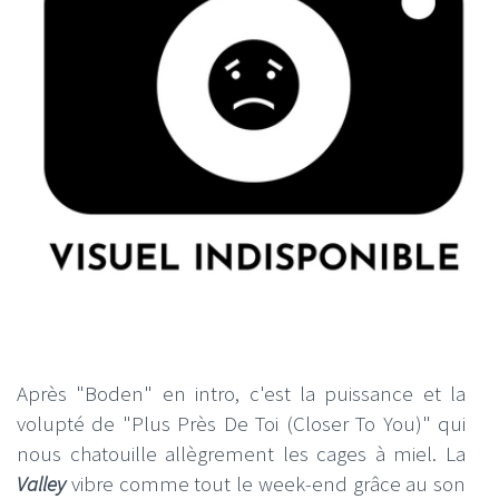
Après "Boden" en intro, c'est la puissance et la
volupté de "Plus Près De Toi (Closer To You)" qui
nous chatouille allègrement les cages à miel. La
Valley
vibre comme tout le week-end grâce au son