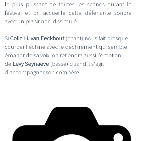
le plus puissant de toutes les scènes durant le
festival et on accueille cette déferlante sonore
avec un plaisir non-dissimulé.
Si
Colin H. van Eeckhout
(chant) nous fait presque
courber l'échine avec le déchirement qui semble
émaner de sa voix, on retiendra aussi l'émotion
de
Levy Seynaeve
(basse) quand il s'agit
d'accompagner son compère.