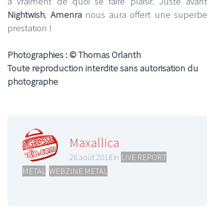
a vraiment de quoi se faire plaisir. Juste avant
Nightwish
,
Amenra
nous aura offert une superbe
prestation !
Photographies : © Thomas Orlanth
Toute reproduction interdite sans autorisation du
photographe
Maxallica
26 août 2018 in
LIVE REPORT
METAL
,
WEBZINE METAL