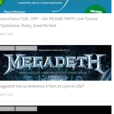
rancoFans n°120 : ORP – OAI REGGAE PARTY, Une Touche
’Optimisme, Marty, David McNeil…
 AOÛT 2026
ACTU METAL
WEBZINE METAL
egadeth tire sa révérence à Paris et Lyon en 2027
 AOÛT 2026
ACTU METAL
WEBZINE METAL