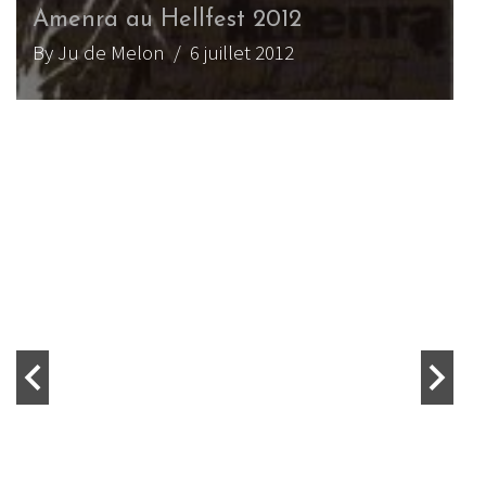
Lyrique (Paris) – (13.01.2018)
By Ananta
/ 20 février 2018
INTERVIEW METAL
WEBZINE METAL
Entretien avec Colin H. van
Eeckhout, chanteur d’Amenra
By Ananta
/ 27 novembre 2017
FLASHBACK METAL
WEBZINE METAL