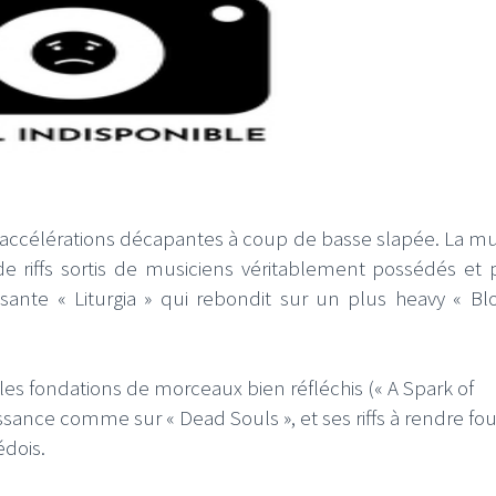
et accélérations décapantes à coup de basse slapée. La m
e riffs sortis de musiciens véritablement possédés et p
ante « Liturgia » qui rebondit sur un plus heavy « Bl
s fondations de morceaux bien réfléchis (« A Spark of
issance comme sur « Dead Souls », et ses riffs à rendre fo
dois.