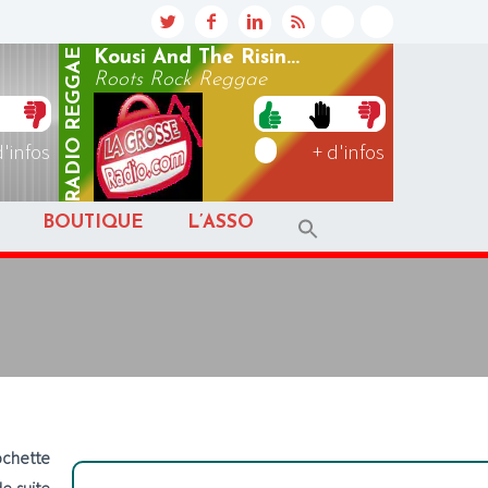
REGGAE
Kousi And The Risin...
Roots Rock Reggae
RADIO
d'infos
+ d'infos
BOUTIQUE
L’ASSO
ochette