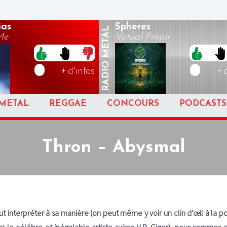
ias
Spheres
METAL
Me
Virtual Prison
RADIO
+ d'infos
+ 
METAL
REGGAE
CONCOURS
PODCASTS
Thron – Abysmal
t interpréter à sa manière (on peut même y voir un clin d’œil à la p