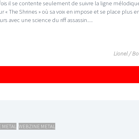
fois il se contente seulement de suivre la ligne mélodiqu
 « The Shrines » où sa voix en impose et se place plus e
urs avec une science du riff assassin…
LE GROS RIFFIFI
Lionel / B
IFI –
LE GROS RIFFIFI – Surfin’
fi 2025 !!!
The Covers !!!
 METAL
,
WEBZINE METAL