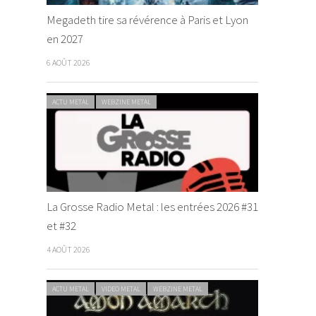
Megadeth tire sa révérence à Paris et Lyon
en 2027
6 AOÛT 2026
ACTU METAL
WEBZINE METAL
La Grosse Radio Metal : les entrées 2026 #31
et #32
4 AOÛT 2026
ACTU METAL
VIDEO METAL
WEBZINE METAL