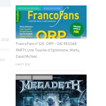
PARTENAIRE GENERAL
WEBZINE GLOBAL
 2018
FrancoFans n°120 : ORP – OAI REGGAE
PARTY, Une Touche d’Optimisme, Marty,
David McNeil…
ant
6 AOÛT 2026
ACTU METAL
WEBZINE METAL