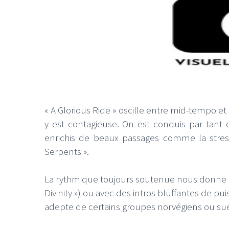
« A Glorious Ride » oscille entre mid-tempo 
y est contagieuse. On est conquis par tant d
enrichis de beaux passages comme la stress
Serpents ».
La rythmique toujours soutenue nous donne le
Divinity ») ou avec des intros bluffantes de pu
adepte de certains groupes norvégiens ou sué