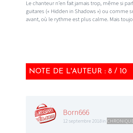
Le chanteur n’en fait jamais trop, même si par
guitares (« Hidden in Shadows ») ou comme sur
avant, où le rythme est plus calme. Mais toujo
LE GROS RIFFIFI
LE GROS RIFF
Christmas Riffi
NOTE DE L'AUTEUR : 8 / 10
Born666
12 septembre 2018 in
CHRONIQUE