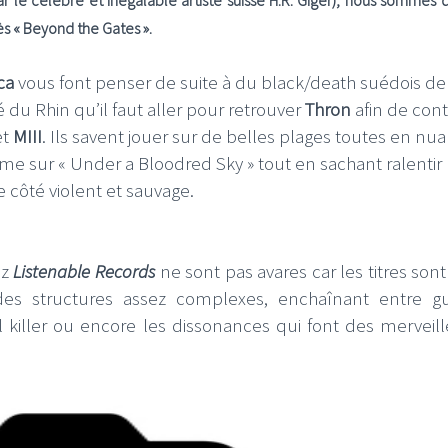
r le célébre et inégalable artiste suisse H.R. Giger), nous sommes d
s « Beyond the Gates ».
ca
vous font penser de suite à du black/death suédois de
é du Rhin qu’il faut aller pour retrouver
Thron
afin de con
et
MIII
. Ils savent jouer sur de belles plages toutes en nu
e sur « Under a Bloodred Sky » tout en sachant ralentir 
 côté violent et sauvage.
ez
Listenable Records
ne sont pas avares car les titres sont
s structures assez complexes, enchaînant entre gu
al killer ou encore les dissonances qui font des merveill