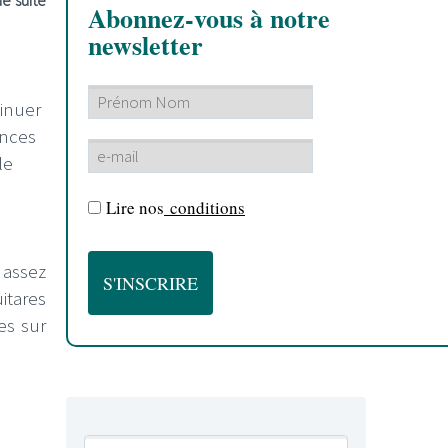
e suite
Abonnez-vous à notre
newsletter
tinuer
ances
le
Lire nos
conditions
 assez
itares
es sur