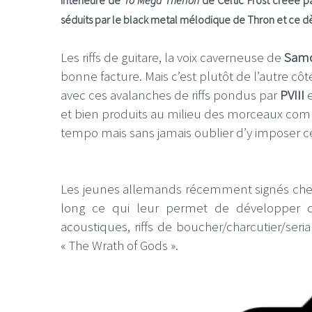
intérieure de
To Mega Therion
de Celtic Frost créée pa
séduits par le black metal mélodique de Thron et ce dè
Les riffs de guitare, la voix caverneuse de
Sam
bonne facture. Mais c’est plutôt de l’autre côt
avec ces avalanches de riffs pondus par
PVIII
et bien produits au milieu des morceaux comm
tempo mais sans jamais oublier d’y imposer ce
Les jeunes allemands récemment signés ch
long ce qui leur permet de développer de
acoustiques, riffs de boucher/charcutier/seri
« The Wrath of Gods ».