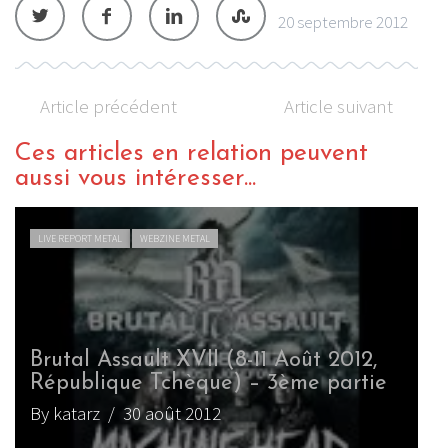
20 septembre 2012
Article précédent
Article suivant
Ces articles en relation peuvent
aussi vous intéresser...
LIVE REPORT METAL
WEBZINE METAL
Brutal Assault XVII (8-11 Août 2012,
République Tchèque) – 3ème partie
By katarz
/ 30 août 2012