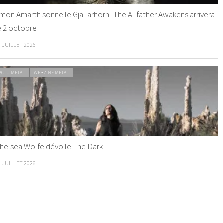
mon Amarth sonne le Gjallarhorn : The Allfather Awakens arrivera
e 2 octobre
0 JUILLET 2026
ACTU METAL
WEBZINE METAL
helsea Wolfe dévoile The Dark
9 JUILLET 2026