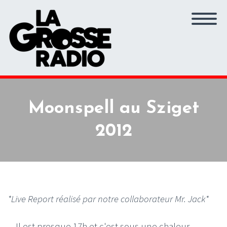
Moonspell au Sziget
2012
*Live Report réalisé par notre collaborateur Mr. Jack*
Il est presque 17h et c'est sous une chaleur