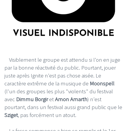
Visiblement le groupe est attendu si l'on en juge
par la bonne réactivité du public. Pourtant, jouer
juste après Ignite n'est pas chose aisée. Le
caractère extrême de la musique de
Moonspell
(l'un des groupes les plus "violents" du festival
avec
Dimmu Borgir
et
Amon Amarth
) n'est
pourtant, dans un festival aussi grand public que le
Sziget
, pas forcément un atout.
La fosse commence a bien se remplir et le 1er