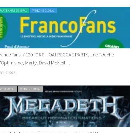
PARTENAIRE GENERAL
WEBZINE GLOBAL
rancoFans n°120 : ORP – OAI REGGAE PARTY, Une Touche
’Optimisme, Marty, David McNeil…
 AOÛT 2026
ACTU METAL
WEBZINE METAL