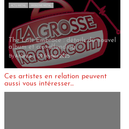
ACTU METAL
WEBZINE METAL
The Last Embrace : détails du nouvel
album et crowdfunding
By Ananta
/ 21 février 2015
Ces artistes en relation peuvent
aussi vous intéresser...