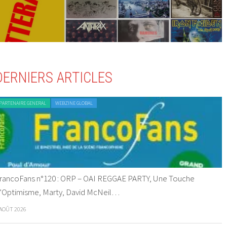
DERNIERS ARTICLES
PARTENAIRE GENERAL
WEBZINE GLOBAL
rancoFans n°120 : ORP – OAI REGGAE PARTY, Une Touche
’Optimisme, Marty, David McNeil…
 AOÛT 2026