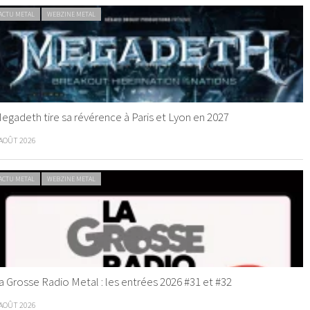
ACTU METAL
WEBZINE METAL
egadeth tire sa révérence à Paris et Lyon en 2027
 AOÛT 2026
ACTU METAL
WEBZINE METAL
a Grosse Radio Metal : les entrées 2026 #31 et #32
 AOÛT 2026