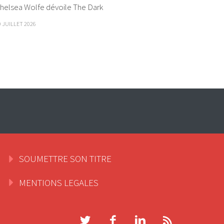
helsea Wolfe dévoile The Dark
9 JUILLET 2026
SOUMETTRE SON TITRE
MENTIONS LEGALES