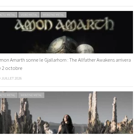
ACTU METAL
VIDEO METAL
WEBZINE METAL
mon Amarth sonne le Gjallarhorn : The Allfather Awakens arrivera
e 2 octobre
0 JUILLET 2026
ACTU METAL
WEBZINE METAL