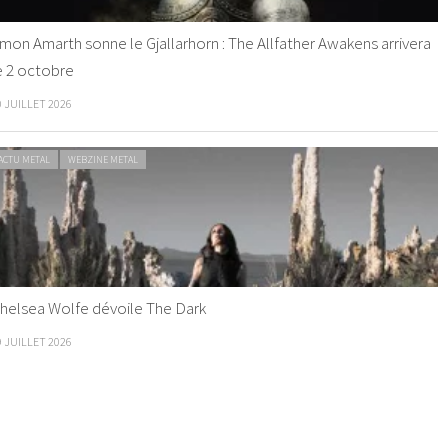
mon Amarth sonne le Gjallarhorn : The Allfather Awakens arrivera
e 2 octobre
0 JUILLET 2026
ACTU METAL
WEBZINE METAL
helsea Wolfe dévoile The Dark
9 JUILLET 2026