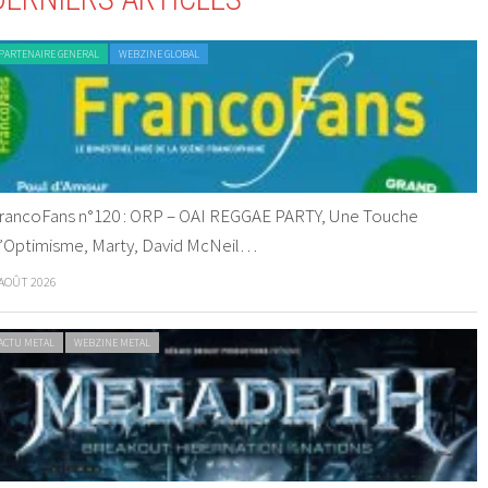
PARTENAIRE GENERAL
WEBZINE GLOBAL
rancoFans n°120 : ORP – OAI REGGAE PARTY, Une Touche
’Optimisme, Marty, David McNeil…
 AOÛT 2026
ACTU METAL
WEBZINE METAL