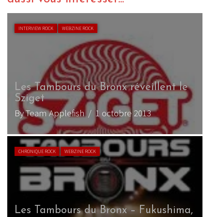
INTERVIEW ROCK
WEBZINE ROCK
Les Tambours du Bronx réveillent le
Sziget
By Team Applefish
/ 1 octobre 2013
CHRONIQUE ROCK
WEBZINE ROCK
Les Tambours du Bronx – Fukushima,