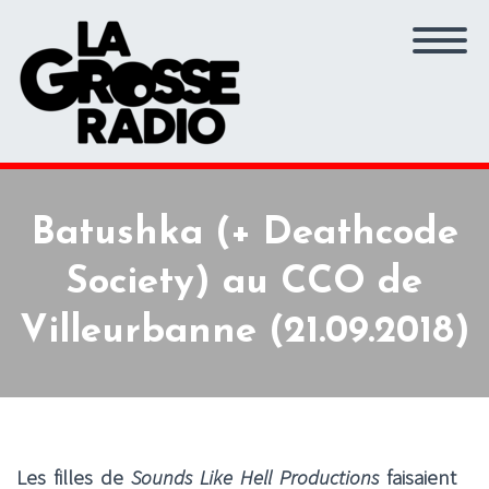
Batushka (+ Deathcode
Society) au CCO de
Villeurbanne (21.09.2018)
Les filles de
Sounds Like Hell Productions
faisaient