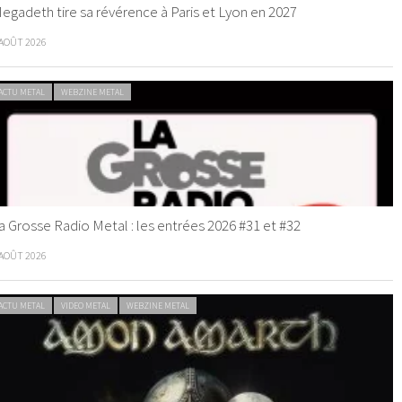
egadeth tire sa révérence à Paris et Lyon en 2027
 AOÛT 2026
ACTU METAL
WEBZINE METAL
a Grosse Radio Metal : les entrées 2026 #31 et #32
 AOÛT 2026
ACTU METAL
VIDEO METAL
WEBZINE METAL