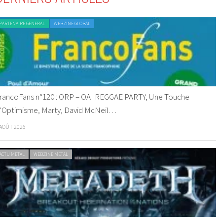
PARTENAIRE GENERAL
WEBZINE GLOBAL
rancoFans n°120 : ORP – OAI REGGAE PARTY, Une Touche
’Optimisme, Marty, David McNeil…
 AOÛT 2026
ACTU METAL
WEBZINE METAL