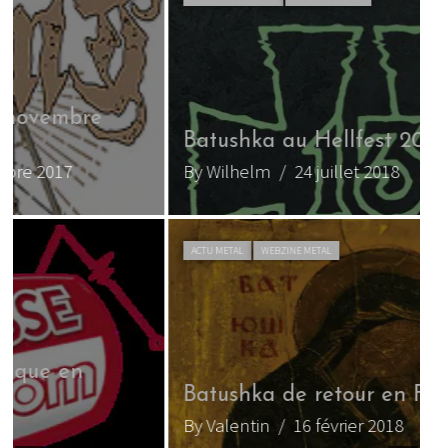
T
Batushka au Hellfest 2018
2
By Wilhelm
/ 24 juillet 2018
B
ACTU METAL
WEBZINE METAL
B
Batushka de retour en France
By Valentin
/ 16 février 2018
B