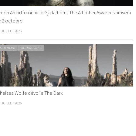
mon Amarth sonne le Gjallarhorn : The Allfather Awakens arrivera
e 2 octobre
0 JUILLET 2026
ACTU METAL
WEBZINE METAL
helsea Wolfe dévoile The Dark
9 JUILLET 2026