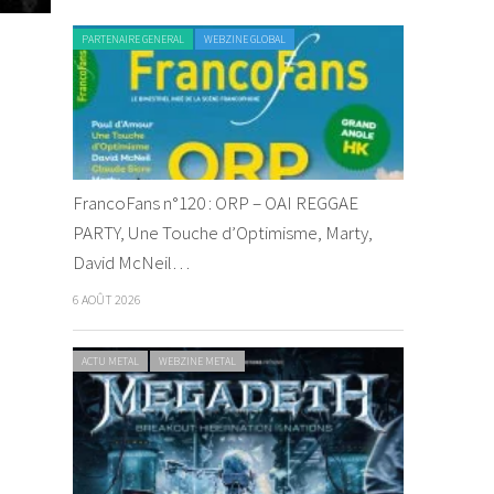
PARTENAIRE GENERAL
WEBZINE GLOBAL
FrancoFans n°120 : ORP – OAI REGGAE
PARTY, Une Touche d’Optimisme, Marty,
David McNeil…
6 AOÛT 2026
ACTU METAL
WEBZINE METAL