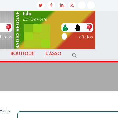
REGGAE
Fdb
La Gavotte
RADIO
d'infos
+ d'infos
BOUTIQUE
L’ASSO
He Is