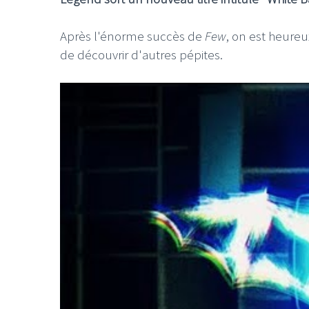
Après l'énorme succès de
Few
, on est heureu
de découvrir d'autres pépites.