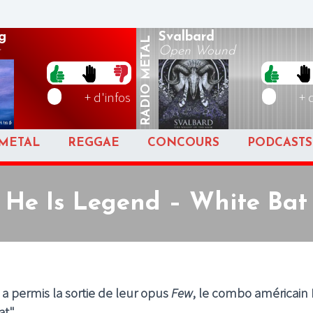
g
Svalbard
METAL
Open Wound
RADIO
+ d'infos
+ 
METAL
REGGAE
CONCOURS
PODCASTS
He Is Legend – White Bat
 permis la sortie de leur opus
Few
, le combo américain 
t".