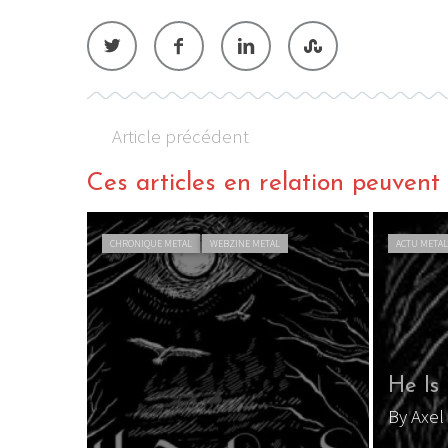
Article précédent
LE GROS RIFFIFI
Ces articles en relation peuvent a
LE GROS RIFFIFI –
Christmas Riffifi 2025 !!!
CHRONIQUE METAL
WEBZINE METAL
ACTU META
He Is
By Axel