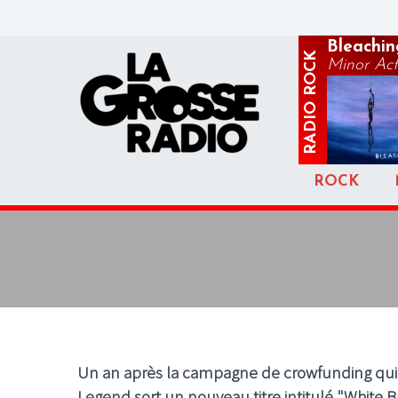
Bleachin
ROCK
Minor Act
RADIO
ROCK
Un an après la campagne de crowfunding qui a
Legend sort un nouveau titre intitulé "White Ba