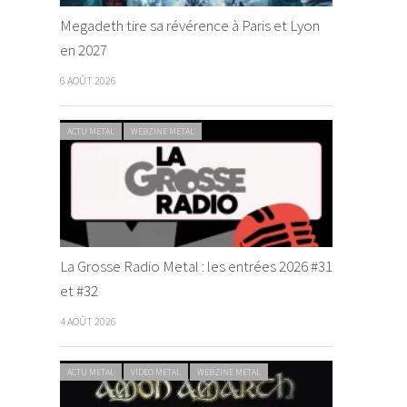
Megadeth tire sa révérence à Paris et Lyon
en 2027
6 AOÛT 2026
ACTU METAL
WEBZINE METAL
La Grosse Radio Metal : les entrées 2026 #31
et #32
4 AOÛT 2026
ACTU METAL
VIDEO METAL
WEBZINE METAL