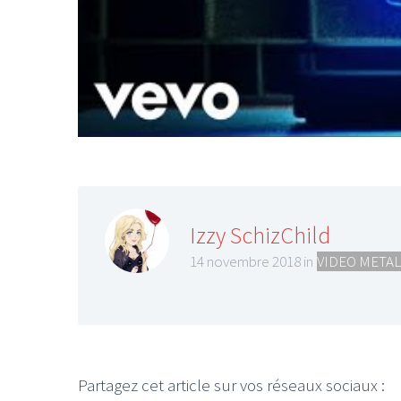
Izzy SchizChild
14 novembre 2018 in
VIDEO METAL
Partagez cet article sur vos réseaux sociaux :