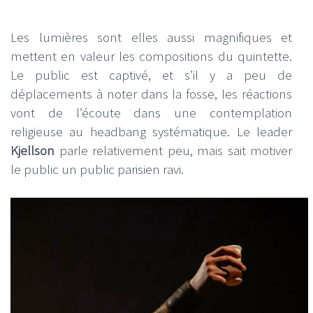
Les lumières sont elles aussi magnifiques et
mettent en valeur les compositions du quintette.
Le public est captivé, et s’il y a peu de
déplacements à noter dans la fosse, les réactions
vont de l’écoute dans une contemplation
religieuse au headbang systématique. Le leader
Kjellson
parle relativement peu, mais sait motiver
le public un public parisien ravi.