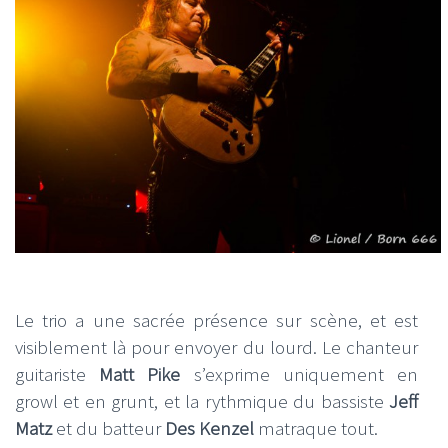
Le trio a une sacrée présence sur scène, et est
visiblement là pour envoyer du lourd. Le chanteur
guitariste
Matt Pike
s’exprime uniquement en
growl et en grunt, et la rythmique du bassiste
Jeff
Matz
et du batteur
Des Kenzel
matraque tout.