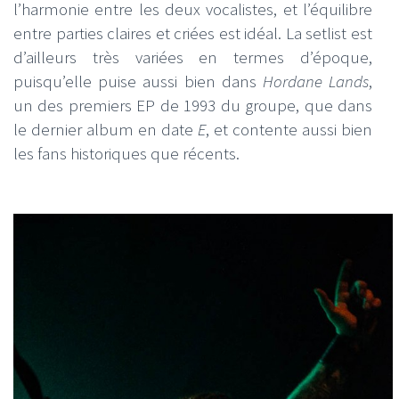
l’harmonie entre les deux vocalistes, et l’équilibre
entre parties claires et criées est idéal. La setlist est
d’ailleurs très variées en termes d’époque,
puisqu’elle puise aussi bien dans
Hordane Lands
,
un des premiers EP de 1993 du groupe, que dans
le dernier album en date
E
, et contente aussi bien
les fans historiques que récents.