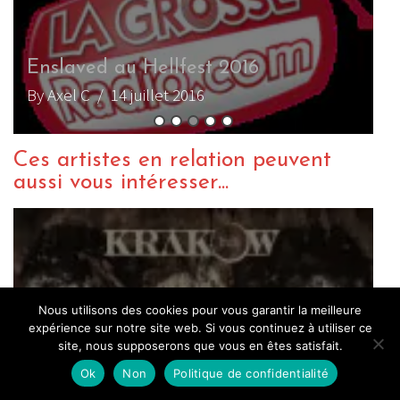
F
Enslaved au Hellfest 2016
By Axel C
/ 14 juillet 2016
B
Ces artistes en relation peuvent
aussi vous intéresser...
Nous utilisons des cookies pour vous garantir la meilleure
expérience sur notre site web. Si vous continuez à utiliser ce
site, nous supposerons que vous en êtes satisfait.
Ok
Non
Politique de confidentialité
Krakow