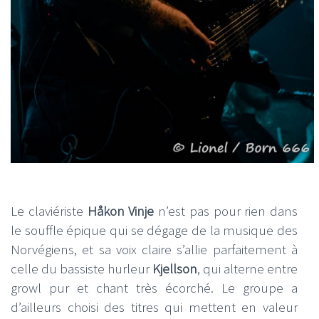
Le claviériste
Håkon Vinje
n’est pas pour rien dans
le souffle épique qui se dégage de la musique des
Norvégiens, et sa voix claire s’allie parfaitement à
celle du bassiste hurleur
Kjellson
, qui alterne entre
growl pur et chant très écorché. Le groupe a
d’ailleurs choisi des titres qui mettent en valeur