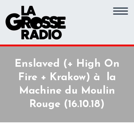
Enslaved (+ High On
Fire + Krakow) à la
Machine du Moulin
Rouge (16.10.18)