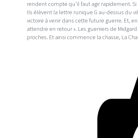
rendent compte qu'il faut agir rapidement. Si l
Ils élèvent la lettre runique G au-dessus du vi
victoire à venir dans cette future guerre. Et,
attendre en retour ». Les guerriers de Midgard 
proches. Et ainsi commence la chasse, La Chas