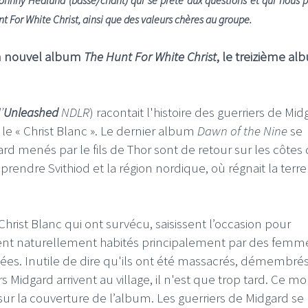
 Johnny Hedlund (basse/chant) qui se prête aux questions et qui nous 
 For White Christ, ainsi que des valeurs chères au groupe.
on nouvel album
The Hunt For White Christ
, le treizième a
’
Unleashed
NDLR
) racontait l'histoire des guerriers de Mid
le « Christ Blanc ». Le dernier album
Dawn of the Nine
se
ard menés par le fils de Thor sont de retour sur les côtes
rendre Svithiod et la région nordique, où régnait la terre
ist Blanc qui ont survécu, saisissent l’occasion pour
taient naturellement habités principalement par des femm
es. Inutile de dire qu'ils ont été massacrés, démembrés
s Midgard arrivent au village, il n'est que trop tard. Ce 
r la couverture de l’album. Les guerriers de Midgard se