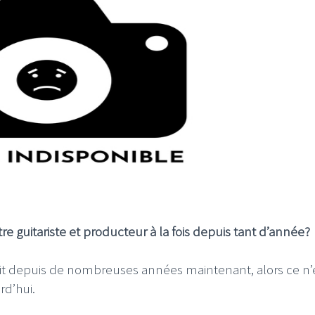
être guitariste et producteur à la fois depuis tant d’année?
le fait depuis de nombreuses années maintenant, alors ce n’
rd’hui.