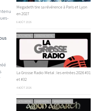
Megadeth tire sa révérence à Paris et Lyon
ontenu
en 2027
ques-
6 AOÛT 2026
ACTU METAL
WEBZINE METAL
vous
créé
s
La Grosse Radio Metal : les entrées 2026 #31
r
et #32
4 AOÛT 2026
ACTU METAL
VIDEO METAL
WEBZINE METAL