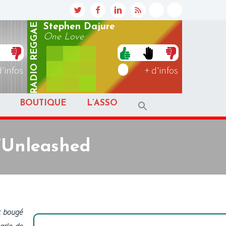
REGGAE
Stephen Dajure
One Love
RADIO
d'infos
+ d'infos
BOUTIQUE
L’ASSO
d’Unleashed
t bougé