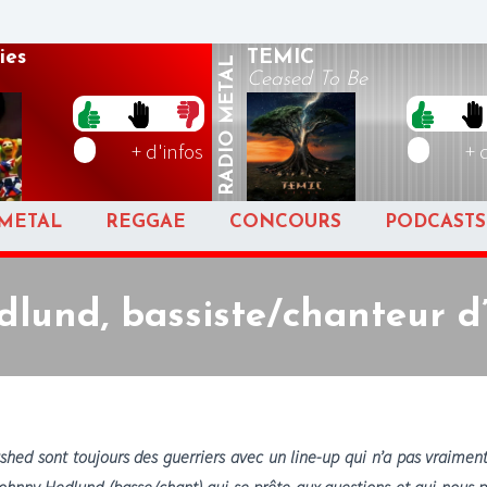
ies
TEMIC
METAL
Ceased To Be
RADIO
+ d'infos
+ 
METAL
REGGAE
CONCOURS
PODCASTS
lund, bassiste/chanteur 
ashed sont toujours des guerriers avec un line-up qui n’a pas vraimen