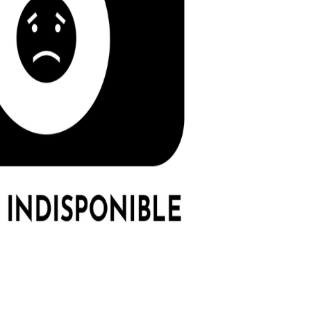
I
LE GROS RIFFIFI
S RIFFIFI –
LE GROS RIFFIFI – Su
as Riffifi 2025 !!!
The Covers !!!