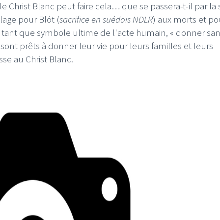
e Christ Blanc peut faire cela… que se passera-t-il par la 
llage pour Blót (
sacrifice en suédois NDLR
) aux morts et po
 en tant que symbole ultime de l'acte humain, « donner san
sont prêts à donner leur vie pour leurs familles et leurs
se au Christ Blanc.