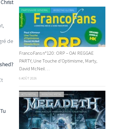
 Christ
PARTENAIRE GENERAL
WEBZINE GLOBAL
t,
gré de
FrancoFans n°120 : ORP – OAI REGGAE
PARTY, Une Touche d’Optimisme, Marty,
ashed?
David McNeil…
6 AOÛT 2026
Et
ACTU METAL
WEBZINE METAL
 Tu