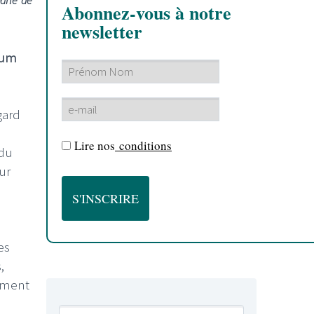
parle de
Abonnez-vous à notre
newsletter
lbum
gard
Lire nos
conditions
 du
ur
es
,
moment