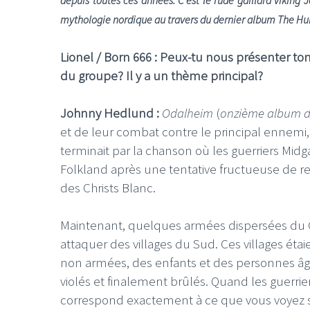
depuis toutes ces années. C’est le rude gaillard viking
mythologie nordique au travers du dernier album The Hunt
Lionel / Born 666 : Peux-tu nous présenter t
du groupe? Il y a un thème principal?
Johnny Hedlund :
Odalheim
(
onzième album d
et de leur combat contre le principal ennemi, 
terminait par la chanson où les guerriers Midg
Folkland après une tentative fructueuse de rep
des Christs Blanc.
Maintenant, quelques armées dispersées du Chr
attaquer des villages du Sud. Ces villages é
non armées, des enfants et des personnes âgé
violés et finalement brûlés. Quand les guerrier
correspond exactement à ce que vous voyez su