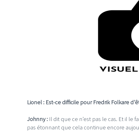
Lionel : Est-ce difficile pour Fredrik Folkare d'
Johnny :
Il dit que ce n’est pas le cas. Et il 
pas étonnant que cela continue encore aujou