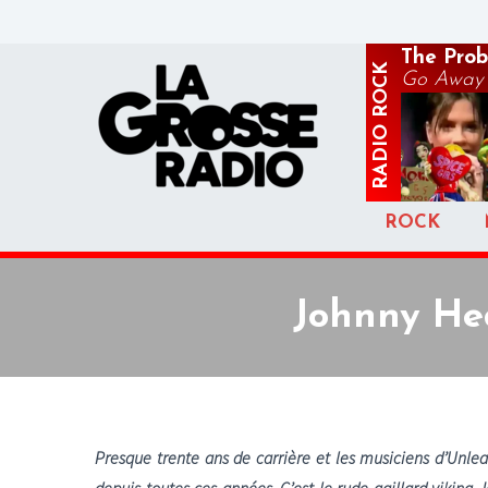
The Prob
ROCK
Go Away
RADIO
ROCK
Johnny Hed
Presque trente ans de carrière et les musiciens d’Unle