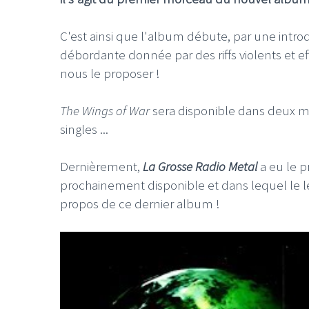
C'est ainsi que l'album débute, par une intr
débordante donnée par des riffs violents et 
nous le proposer !
The Wings of War
sera disponible dans deux moi
singles ...
Dernièrement,
La Grosse Radio Metal
a eu le p
prochainement disponible et dans lequel le
propos de ce dernier album !