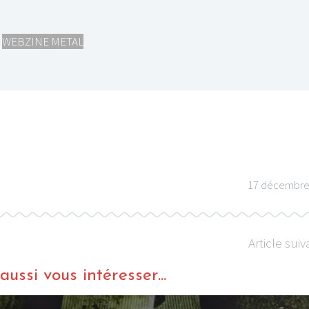
,
WEBZINE METAL
I
LE GROS RIFFIFI
S RIFFIFI –
LE GROS RIFFIFI – Su
as Riffifi 2025 !!!
The Covers !!!
17 décembre
Article suiv
ussi vous intéresser...