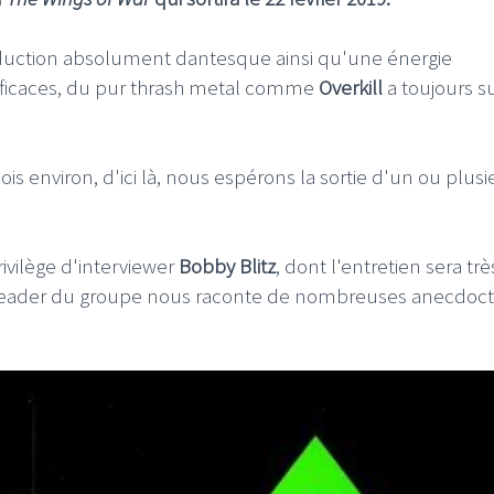
oduction absolument dantesque ainsi qu'une énergie
efficaces, du pur thrash metal comme
Overkill
a toujours s
s environ, d'ici là, nous espérons la sortie d'un ou plusi
rivilège d'interviewer
Bobby Blitz
, dont l'entretien sera trè
 leader du groupe nous raconte de nombreuses anecdoct