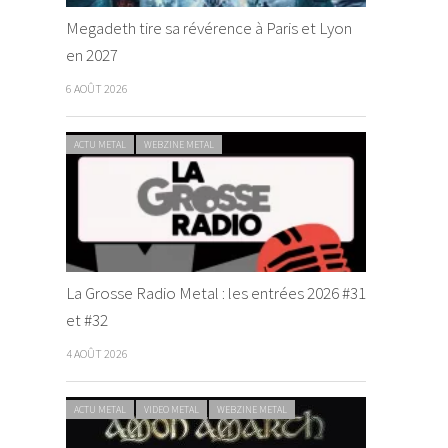
Megadeth tire sa révérence à Paris et Lyon
en 2027
6 AOÛT 2026
ACTU METAL
WEBZINE METAL
La Grosse Radio Metal : les entrées 2026 #31
et #32
4 AOÛT 2026
ACTU METAL
VIDEO METAL
WEBZINE METAL