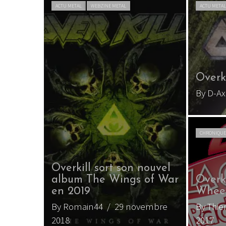
ACTU METAL
WEBZINE METAL
ACTU META
Overki
By D-Ax
CHRONIQUE
Overkill sort son nouvel
album The Wings of War
Overk
en 2019
Whee
By Romain44
/ 29 novembre
By Thie
2018
2017