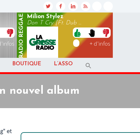
REGGAE
Milion Stylez
Don T Cry [Ft. Dub ...
RADIO
d'infos
+ d'infos
BOUTIQUE
L’ASSO
on nouvel album
g" et