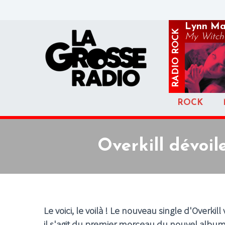
Lynn Ma
ROCK
My Witchc
RADIO
ROCK
Overkill dévoi
Le voici, le voilà ! Le nouveau single d'Overki
il s'agit du premier morceau du nouvel albu