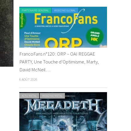
PARTENAIRE GENERAL
WEBZINE GLOBAL
FrancoFans n°120 : ORP – OAI REGGAE
PARTY, Une Touche d’Optimisme, Marty,
David McNeil…
6 AOÛT 2026
ACTU METAL
WEBZINE METAL