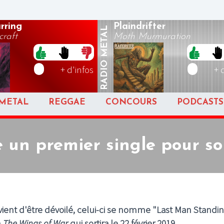
rring
Plaindrifter
METAL
raft
Moth Murmuration
RADIO
+ d'infos
+ 
METAL
REGGAE
CONCOURS
PODCASTS
le un premier single pour s
ll vient d'être dévoilé, celui-ci se nomme "Last Man Standin
m
The Wings of War
qui sortira le 22 février 2019.