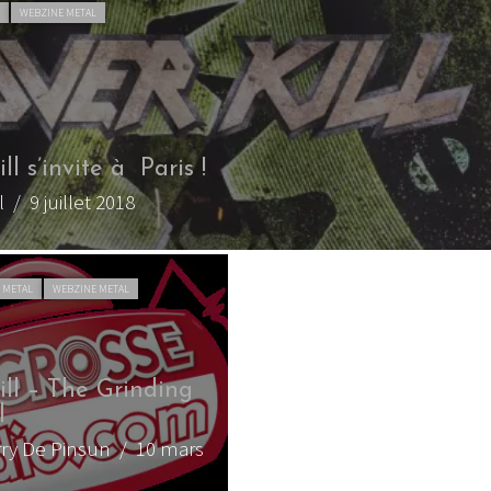
L
WEBZINE METAL
ll s’invite à Paris !
l
/ 9 juillet 2018
 METAL
WEBZINE METAL
ill – The Grinding
l
rry De Pinsun
/ 10 mars