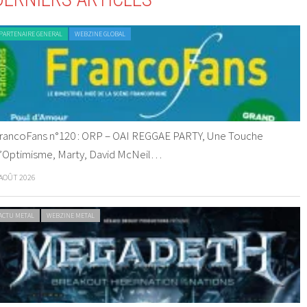
PARTENAIRE GENERAL
WEBZINE GLOBAL
rancoFans n°120 : ORP – OAI REGGAE PARTY, Une Touche
’Optimisme, Marty, David McNeil…
 AOÛT 2026
ACTU METAL
WEBZINE METAL