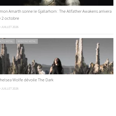
mon Amarth sonne le Gjallarhorn : The Allfather Awakens arrivera
e 2 octobre
0 JUILLET 2026
ACTU METAL
WEBZINE METAL
helsea Wolfe dévoile The Dark
9 JUILLET 2026