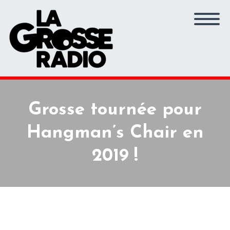
Grosse tournée pour
Hangman’s Chair en
2019 !