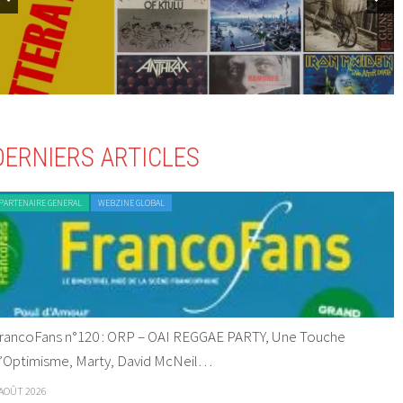
DERNIERS ARTICLES
PARTENAIRE GENERAL
WEBZINE GLOBAL
rancoFans n°120 : ORP – OAI REGGAE PARTY, Une Touche
’Optimisme, Marty, David McNeil…
 AOÛT 2026