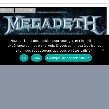
ACTU METAL
WEBZINE METAL
Nous utilisons des cookies pour vous garantir la meilleure
expérience sur notre site web. Si vous continuez à utiliser ce
egadeth tire sa révérence à Paris et Lyon en 2027
site, nous supposerons que vous en êtes satisfait.
 AOÛT 2026
Ok
Non
Politique de confidentialité
ACTU METAL
WEBZINE METAL
a Grosse Radio Metal : les entrées 2026 #31 et #32