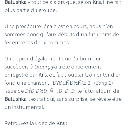
Batushka
– tout cela alors que, selon
Kris
, il ne fait
plus partie du groupe.
Une procédure légale est en cours, nous n'en
sommes donc qu'aux débuts d'un futur bras de
fer entre les deux hommes.
On apprend également que l'album qui
succèdera à
Litourgiya
a été entièrement
enregistré par
Kris
, et, fait troublant, on entend en
fond une chanson, "ÐŸÐµÑÐ½ÑŒ 2" (
Song 2
)
issue de
ÐŸÐ°Ð½Ð¸Ñ…Ð¸Ð´Ð°
le futur album de
Batushka
... extrait qui, sans surprise, se révèle être
un instrumental.
Retrouvez la video de
Kris
: