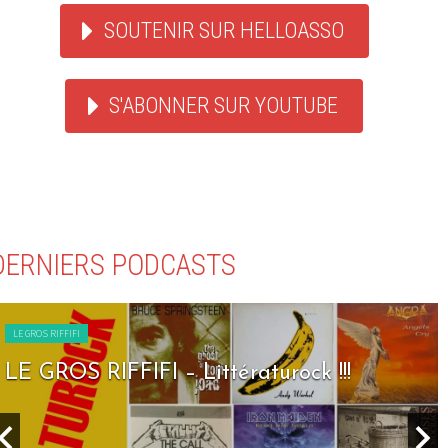
SOUTENIR SUR HELLOASSO
S'ABONNER SUR YOUTUBE
DERNIERS PODCASTS
LE GROS RIFFIFI
LE GROS RIFFIFI – Seven Days To Rock !!!