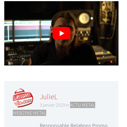
JulieL
3 janvier 2019 in
ACTU METAL
,
WEBZINE METAL
Responsable Relations Promo