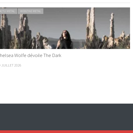
ACTU METAL
WEBZINE METAL
helsea Wolfe dévoile The Dark
9 JUILLET 2026