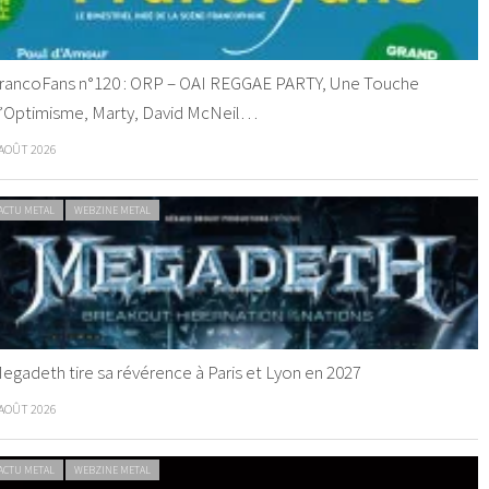
rancoFans n°120 : ORP – OAI REGGAE PARTY, Une Touche
’Optimisme, Marty, David McNeil…
 AOÛT 2026
ACTU METAL
WEBZINE METAL
egadeth tire sa révérence à Paris et Lyon en 2027
 AOÛT 2026
ACTU METAL
WEBZINE METAL