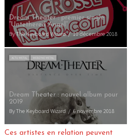
Dream Theater : premier single
“Untethered Angel”
By The Keyboard Wizard
/ 10 décembre 2018
ACTU METAL
WEBZINE METAL
Dream Theater : nouvel album pour
2019
By The Keyboard Wizard
/ 6 novembre 2018
Ces artistes en relation peuvent