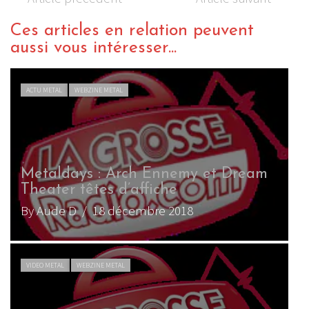
Ces articles en relation peuvent
aussi vous intéresser...
ACTU METAL
WEBZINE METAL
Metaldays : Arch Ennemy et Dream
Theater têtes d’affiche
By Aude D
/ 18 décembre 2018
VIDEO METAL
WEBZINE METAL