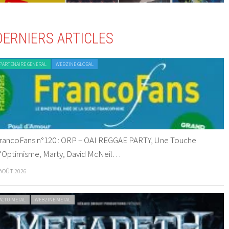
DERNIERS ARTICLES
PARTENAIRE GENERAL
WEBZINE GLOBAL
rancoFans n°120 : ORP – OAI REGGAE PARTY, Une Touche
’Optimisme, Marty, David McNeil…
 AOÛT 2026
ACTU METAL
WEBZINE METAL