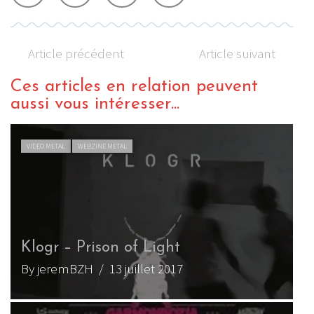
Article précédent
Article suivant
Ces articles en relation peuvent
aussi vous intéresser...
VIDEO METAL
WEBZINE METAL
Klogr – nouvelle vidéo live extraite
des derniers concerts en Europe
By Izzy SchizChild
/ 30 octobre 2018