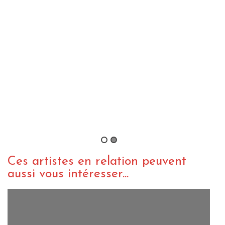
VIDEO METAL
WEBZINE METAL
Klogr – Sleeping Through The
Seasons
By jeremBZH
/ 18 septembre 2017
Ces artistes en relation peuvent
aussi vous intéresser...