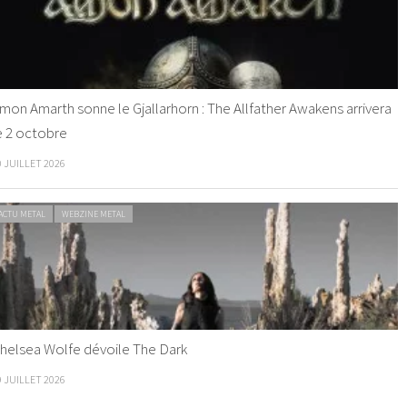
mon Amarth sonne le Gjallarhorn : The Allfather Awakens arrivera
e 2 octobre
0 JUILLET 2026
ACTU METAL
WEBZINE METAL
helsea Wolfe dévoile The Dark
9 JUILLET 2026