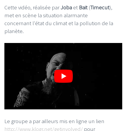
Cette vidéo, réalisée par
Joba
et
Bait
(
Timecut
),
met en scène la situation alarmante
concernant l'état du climat et la pollution de la
planète.
Le groupe a par ailleurs mis en ligne un lien
http://www.klogr.net/getinvolved/
pour