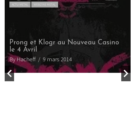
ACTU METAL
WEBZINE METAL
KLOGR de retour en concert.
By Delfin
/ 13 février 2018
INTERVIEW METAL
WEBZINE METAL
Entretien avec Rusty de Klogr
By Axel C
/ 28 octobre 2017