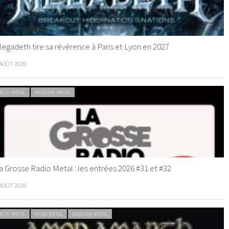
egadeth tire sa révérence à Paris et Lyon en 2027
 AOÛT 2026
ACTU METAL
WEBZINE METAL
a Grosse Radio Metal : les entrées 2026 #31 et #32
 AOÛT 2026
ACTU METAL
VIDEO METAL
WEBZINE METAL