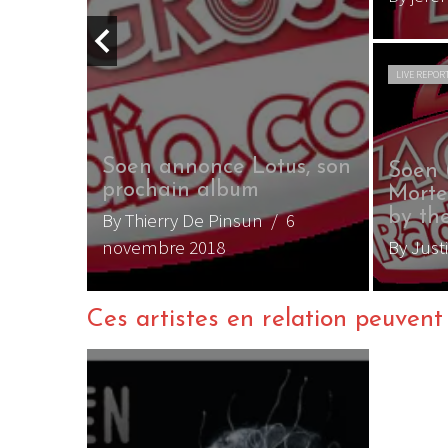
LIVE REPOR
t pour
lbum
Soen annonce Lotus, son
Soen 
prochain album
Morte
by the
mbre
By Thierry De Pinsun
/ 6
novembre 2018
By Just
Ces artistes en relation peuvent a