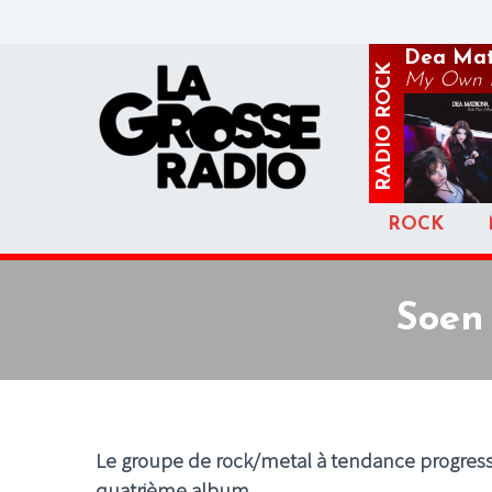
Dea Mat
ROCK
My Own P
RADIO
ROCK
Soen 
Le groupe de rock/metal à tendance progressi
quatrième album.