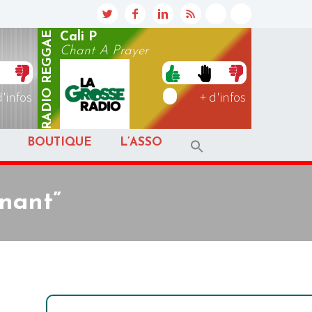
REGGAE
Cali P
Chant A Prayer
RADIO
d'infos
+ d'infos
BOUTIQUE
L’ASSO
enant”