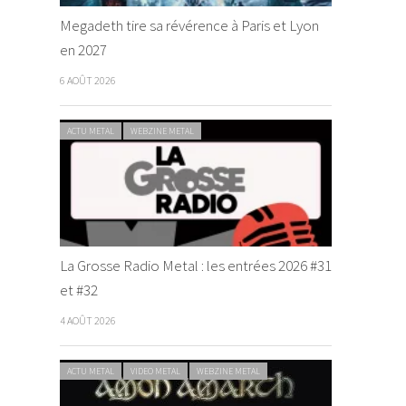
Megadeth tire sa révérence à Paris et Lyon
en 2027
6 AOÛT 2026
ACTU METAL
WEBZINE METAL
La Grosse Radio Metal : les entrées 2026 #31
et #32
4 AOÛT 2026
ACTU METAL
VIDEO METAL
WEBZINE METAL