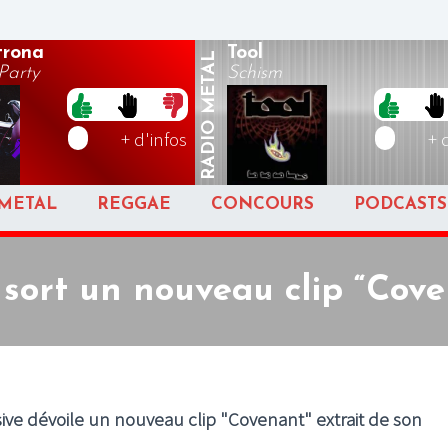
rona
Tool
METAL
arty
Schism
RADIO
+ d'infos
+ 
METAL
REGGAE
CONCOURS
PODCASTS
sort un nouveau clip “Cov
ve dévoile un nouveau clip "Covenant" extrait de son