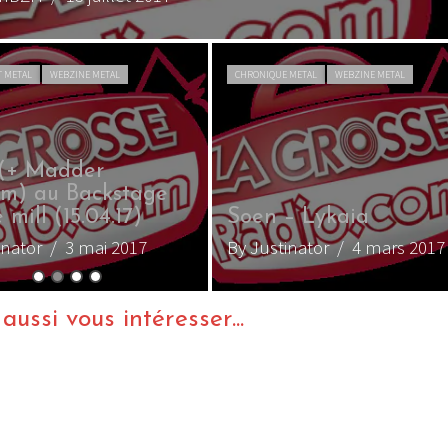
T METAL
WEBZINE METAL
CHRONIQUE METAL
WEBZINE METAL
(+ Madder
m) au Backstage
 mill (15.04.17)
Soen – Lykaia
inator
/ 3 mai 2017
By Justinator
/ 4 mars 2017
ussi vous intéresser...