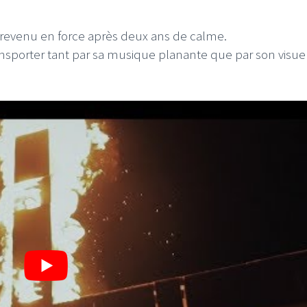
 revenu en force après deux ans de calme.
ansporter tant par sa musique planante que par son visue