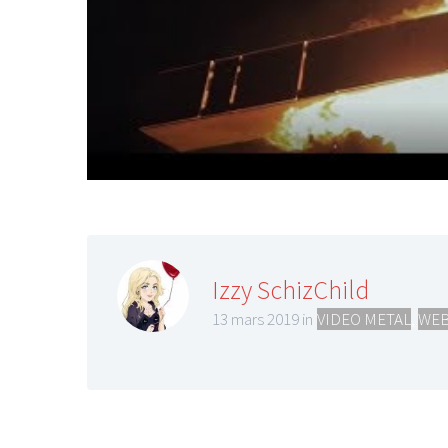
Izzy SchizChild
13 mars 2019 in
VIDEO METAL
,
WEB