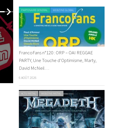
PARTENAIRE GENERAL
WEBZINE GLOBAL
ACTU METAL
WEB
FrancoFans n°120 : ORP – OAI REGGAE
Soen à Paris en avril
Soen en 
PARTY, Une Touche d’Optimisme, Marty,
prochain
France e
David McNeil…
By jeremBZH
/ 18 janvier 2017
By tfaaon
/ 
6 AOÛT 2026
ACTU METAL
WEBZINE METAL