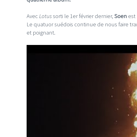
Avec
Lotus
sorti le 1er février dernier,
Soen
est
Le quatuor suédois continue de nous faire tr
et poignant.