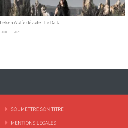
helsea Wolfe dévoile The Dark
9 JUILLET 2026
SOUMETTRE SON TITRE
MENTIONS LEGALES