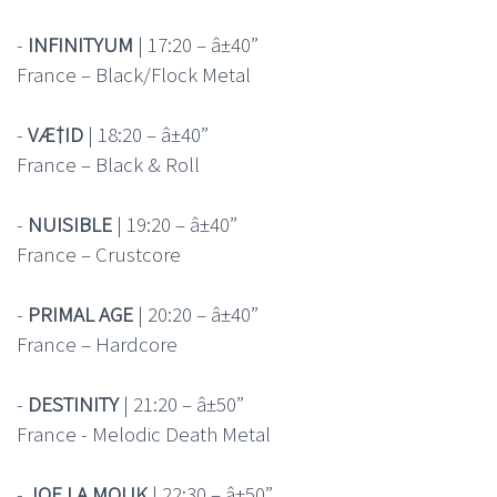
-
INFINITYUM
| 17:20 – â±40”
France – Black/Flock Metal
-
VÆ†ID
| 18:20 – â±40”
France – Black & Roll
-
NUISIBLE
| 19:20 – â±40”
France – Crustcore
-
PRIMAL AGE
| 20:20 – â±40”
France – Hardcore
-
DESTINITY
| 21:20 – â±50”
France - Melodic Death Metal
-
JOE LA MOUK
| 22:30 – â±50”