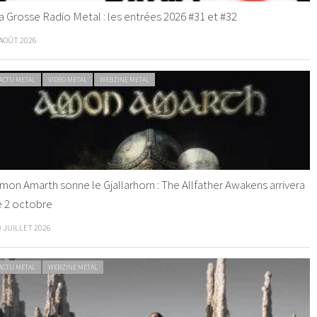
a Grosse Radio Metal : les entrées 2026 #31 et #32
 AOÛT 2026
ACTU METAL
VIDEO METAL
WEBZINE METAL
mon Amarth sonne le Gjallarhorn : The Allfather Awakens arrivera
e 2 octobre
0 JUILLET 2026
ACTU METAL
WEBZINE METAL