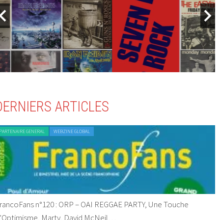
DERNIERS ARTICLES
PARTENAIRE GENERAL
WEBZINE GLOBAL
rancoFans n°120 : ORP – OAI REGGAE PARTY, Une Touche
’Optimisme, Marty, David McNeil…