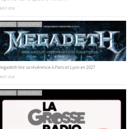
 AOÛT 2026
ACTU METAL
WEBZINE METAL
egadeth tire sa révérence à Paris et Lyon en 2027
 AOÛT 2026
ACTU METAL
WEBZINE METAL