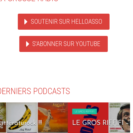
SOUTENIR SUR HELLOASSO
S'ABONNER SUR YOUTUBE
DERNIERS PODCASTS
LE GROS RIFFIFI
LE GROS RIFFIFI – Seven Days To Rock !!!