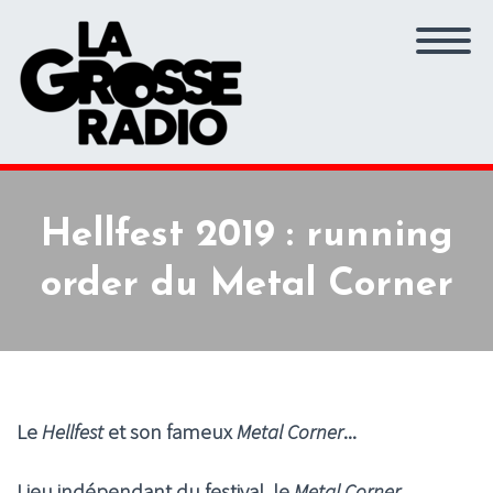
Hellfest 2019 : running
order du Metal Corner
Le
Hellfest
et son fameux
Metal Corner
...
Lieu indépendant du festival, le
Metal Corner