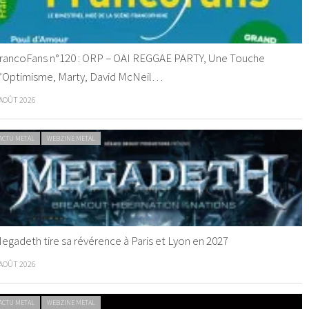
rancoFans n°120 : ORP – OAI REGGAE PARTY, Une Touche
’Optimisme, Marty, David McNeil…
 AOÛT 2026
ACTU METAL
WEBZINE METAL
egadeth tire sa révérence à Paris et Lyon en 2027
 AOÛT 2026
ACTU METAL
WEBZINE METAL