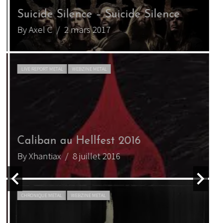
Suicide Silence – Suicide Silence
S
By Axel C
/ 2 mars 2017
B
LIVE REPORT METAL
WEBZINE METAL
Caliban au Hellfest 2016
By Xhantiax
/ 8 juillet 2016
CHRONIQUE METAL
WEBZINE METAL