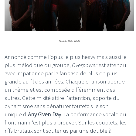
Annoncé comme l'opus le plus heavy mais aussi le
plus mélodique du groupe,
Overpower
est attendu
avec impatience par la fanbase de plus en plus
grande au fil des années. Chaque chanson aborde
un thème et est composée différemment des
autres. Cette mixité attire l'attention, apporte du
dynamisme sans dénaturer toutefois le son
unique d'
Any Given Day
. La performance vocale du
frontman n'est plus a prouver. Sur les couplets, les
riffs brutaux sont soutenus par une double à