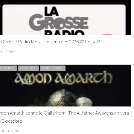
a Grosse Radio Metal : les entrées 2026 #31 et #32
 AOÛT 2026
ACTU METAL
VIDEO METAL
WEBZINE METAL
mon Amarth sonne le Gjallarhorn : The Allfather Awakens arrivera
e 2 octobre
0 JUILLET 2026