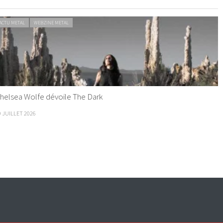
ACTU METAL
WEBZINE METAL
helsea Wolfe dévoile The Dark
9 JUILLET 2026