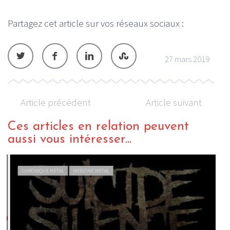
Partagez cet article sur vos réseaux sociaux :
27 mars 2019
Article précédent
Article suivant
Ces articles en relation peuvent
aussi vous intéresser...
CHRONIQUE METAL
WEBZINE METAL