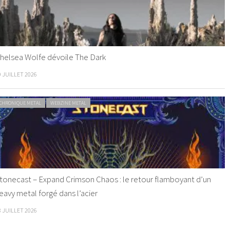
helsea Wolfe dévoile The Dark
9 JUILLET 2026
CHRONIQUE METAL
WEBZINE METAL
tonecast – Expand Crimson Chaos : le retour flamboyant d’un
eavy metal forgé dans l’acier
8 JUILLET 2026